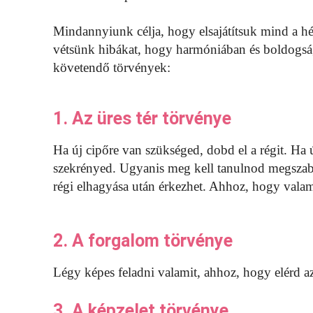
Mindannyiunk célja, hogy elsajátítsuk mind a hé
vétsünk hibákat, hogy harmóniában és boldogsá
követendő törvények:
1. Az üres tér törvénye
Ha új cipőre van szükséged, dobd el a régit. Ha új
szekrényed. Ugyanis meg kell tanulnod megszaba
régi elhagyása után érkezhet. Ahhoz, hogy valami 
2. A forgalom törvénye
Légy képes feladni valamit, ahhoz, hogy elérd az
3. A képzelet törvénye