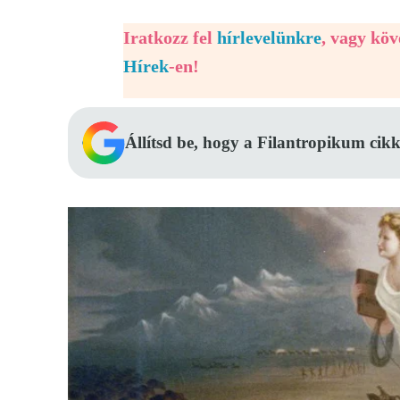
Iratkozz fel
hírlevelünkre
, vagy kö
Hírek
-en!
Állítsd be, hogy a Filantropikum cikk