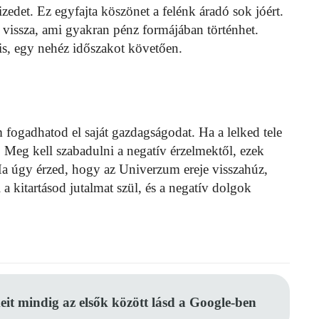
edet. Ez egyfajta köszönet a felénk áradó sok jóért.
vissza, ami gyakran pénz formájában történhet.
 is, egy nehéz időszakot követően.
ogadhatod el saját gazdagságodat. Ha a lelked tele
e. Meg kell szabadulni a negatív érzelmektől, ezek
a úgy érzed, hogy az Univerzum ereje visszahúz,
 a kitartásod jutalmat szül, és a negatív dolgok
eit mindig az elsők között lásd a Google-ben