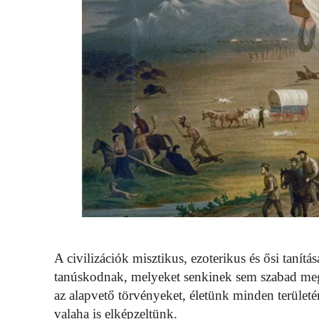
A civilizációk misztikus, ezoterikus és ősi tanítá
tanúskodnak, melyeket senkinek sem szabad meg
az alapvető törvényeket, életünk minden területé
valaha is elképzeltünk.