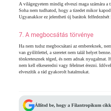
A világegyetem mindig elveszi maga számára a tiz
Soha nem tudhatod, hogy a tizedet mikor kapod 
Ugyanakkor ez jelentheti új barátok felfedezését
7. A megbocsátás törvénye
Ha nem tudsz megbocsátani az embereknek, nem f
van gyűlölettel, a szeretet nem talál helyet benn
tönkretesznek téged, és nem adnak nyugalmat. H
nem kell elkeseredni vagy félelmet érezni. Idővel
elveszítik a rád gyakorolt hatalmukat.
Állítsd be, hogy a Filantropikum cikk