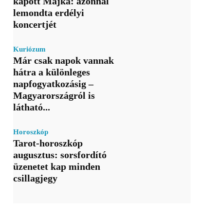
kapott Majka: azonnal
lemondta erdélyi
koncertjét
Kuriózum
Már csak napok vannak
hátra a különleges
napfogyatkozásig –
Magyarországról is
látható...
Horoszkóp
Tarot-horoszkóp
augusztus: sorsfordító
üzenetet kap minden
csillagjegy