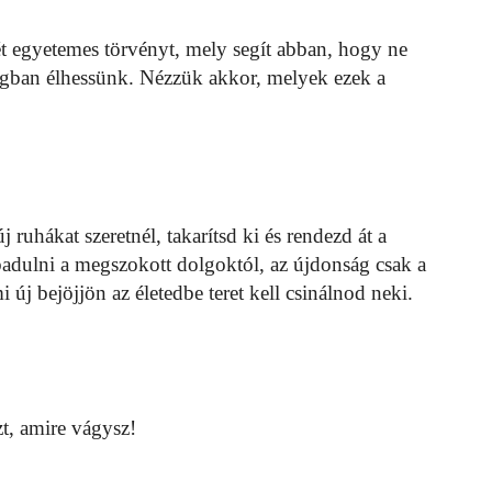
t egyetemes törvényt, mely segít abban, hogy ne
gban élhessünk. Nézzük akkor, melyek ezek a
 ruhákat szeretnél, takarítsd ki és rendezd át a
dulni a megszokott dolgoktól, az újdonság csak a
új bejöjjön az életedbe teret kell csinálnod neki.
t, amire vágysz!