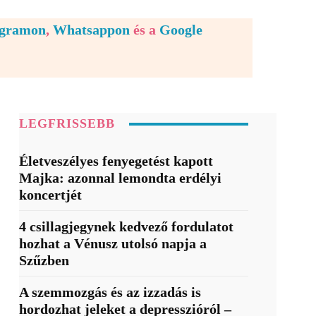
egramon
,
Whatsappon
és a
Google
LEGFRISSEBB
Életveszélyes fenyegetést kapott
Majka: azonnal lemondta erdélyi
koncertjét
4 csillagjegynek kedvező fordulatot
hozhat a Vénusz utolsó napja a
Szűzben
A szemmozgás és az izzadás is
hordozhat jeleket a depresszióról –