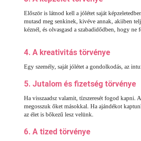
Először is látnod kell a jólétet saját képzeletedbe
mutasd meg senkinek, kivéve annak, akiiben telj
kéznél, és olvasgasd a szabadidődben, hogy ne fel
4. A kreativitás törvénye
Egy személy, saját jólétet a gondolkodás, az intuí
5. Jutalom és fizetség törvénye
Ha visszaadsz valamit, tízszeresét fogod kapni. 
megosszuk őket másokkal. Ha ajándékot kaptunk,
az élet is bőkezű lesz velünk.
6. A tized törvénye