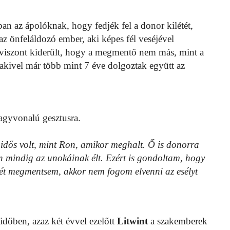
n az ápolóknak, hogy fedjék fel a donor kilétét,
az önfeláldozó ember, aki képes fél veséjével
n viszont kiderült, hogy a megmentő nem más, mint a
 akivel már több mint 7 éve dolgoztak együtt az
nagyvonalú gesztusra.
idős volt, mint Ron, amikor meghalt. Ő is donorra
en mindig az unokáinak élt. Ezért is gondoltam, hogy
etét megmentsem, akkor nem fogom elvenni az esélyt
 időben, azaz két évvel ezelőtt
Litwint
a szakemberek