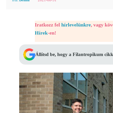
Iratkozz fel
hírlevelünkre
, vagy kö
Hírek
-en!
Állítsd be, hogy a Filantropikum cikk