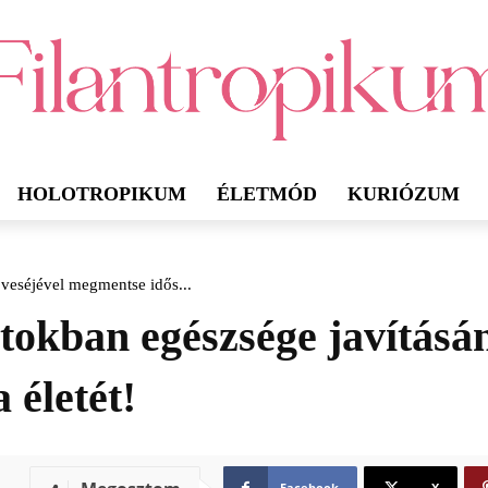
HOLOTROPIKUM
ÉLETMÓD
KURIÓZUM
y veséjével megmentse idős...
titokban egészsége javításá
 életét!
Facebook
X