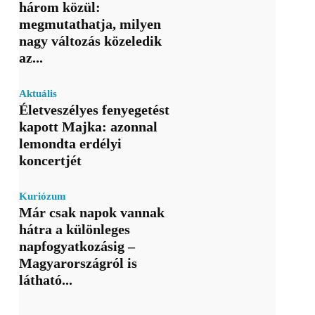
három közül:
megmutathatja, milyen
nagy változás közeledik
az...
Aktuális
Életveszélyes fenyegetést
kapott Majka: azonnal
lemondta erdélyi
koncertjét
Kuriózum
Már csak napok vannak
hátra a különleges
napfogyatkozásig –
Magyarországról is
látható...