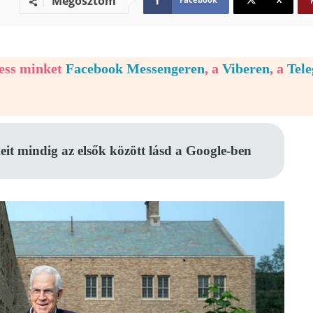
Megosztom
vess minket
Facebook Messengeren
, a
Viberen
, a
Tel
eit mindig az elsők között lásd a Google-ben