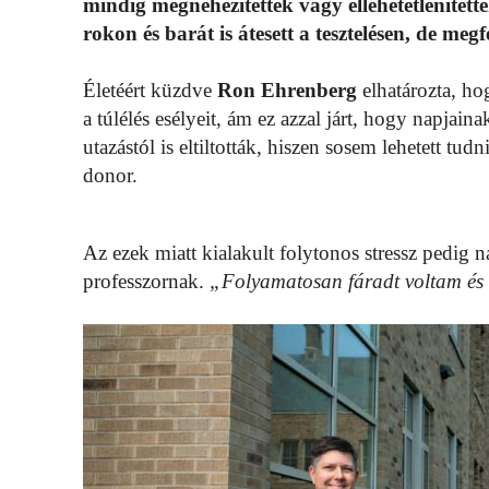
mindig megnehezítették vagy ellehetetlenített
rokon és barát is átesett a tesztelésen, de me
Életéért küzdve
Ron Ehrenberg
elhatározta, hog
a túlélés esélyeit, ám ez azzal járt, hogy napjain
utazástól is eltiltották, hiszen sosem lehetett tu
donor.
Az ezek miatt kialakult folytonos stressz pedig
professzornak.
„Folyamatosan fáradt voltam és