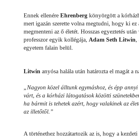
Ennek ellenére
Ehrenberg
könyörgött a kórházba
mert igazán szerette volna megtudni, hogy ki ez 
megmenteni az ő életét. Hosszas egyeztetés utá
professzor egyik kollégája,
Adam Seth Litwin
,
egyetem falain belül.
Litwin
anyósa halála után határozta el magát a 
„Nagyon közel álltunk egymáshoz, és épp annyi 
várt, és a kórházi látogatások közötti szünetekb
ha bármit is tehetek azért, hogy valakinek az él
az illetőtől.”
A történethez hozzátartozik az is, hogy a kezdeti