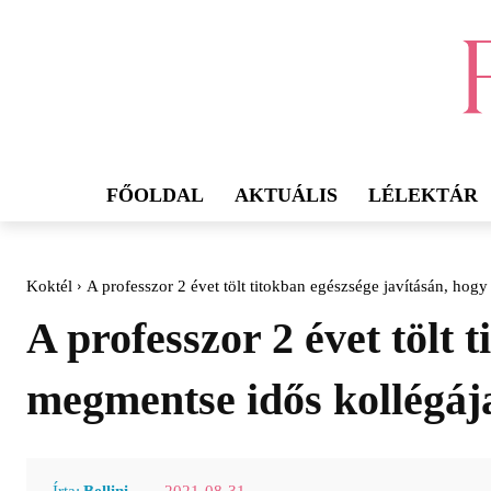
FŐOLDAL
AKTUÁLIS
LÉLEKTÁR
Koktél
A professzor 2 évet tölt titokban egészsége javításán, hog
A professzor 2 évet tölt 
megmentse idős kollégája
2021-08-31
Írta:
Bellini