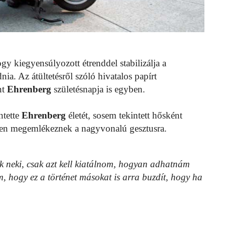
gy kiegyensúlyozott étrenddel stabilizálja a
dnia. Az átültetésről szóló hivatalos papírt
nt
Ehrenberg
születésnapja is egyben.
ntette
Ehrenberg
életét, sosem tekintett hősként
resen megemlékeznek a nagyvonalú gesztusra.
ok neki, csak azt kell kiatálnom, hogyan adhatnám
 hogy ez a történet másokat is arra buzdít, hogy ha