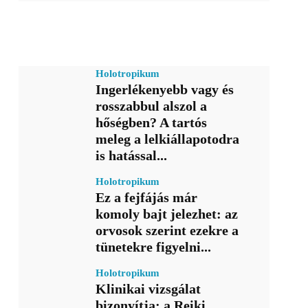
Holotropikum
Ingerlékenyebb vagy és
rosszabbul alszol a
hőségben? A tartós
meleg a lelkiállapotodra
is hatással...
Holotropikum
Ez a fejfájás már
komoly bajt jelezhet: az
orvosok szerint ezekre a
tünetekre figyelni...
Holotropikum
Klinikai vizsgálat
bizonyítja: a Reiki