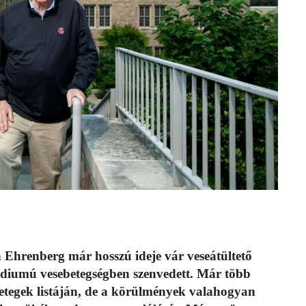
n Ehrenberg már hosszú ideje vár veseátültető
tádiumú vesebetegségben szenvedett. Már több
 betegek listáján, de a körülmények valahogyan