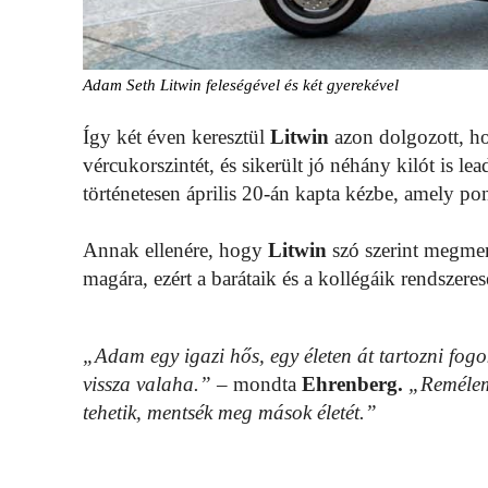
Adam Seth Litwin feleségével és két gyerekével
Így két éven keresztül
Litwin
azon dolgozott, ho
vércukorszintét, és sikerült jó néhány kilót is lea
történetesen április 20-án kapta kézbe, amely po
Annak ellenére, hogy
Litwin
szó szerint megme
magára, ezért a barátaik és a kollégáik rendsze
„Adam egy igazi hős, egy életen át tartozni fog
vissza valaha.”
– mondta
Ehrenberg.
„Remélem,
tehetik, mentsék meg mások életét.”