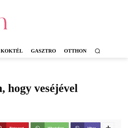
KOKTÉL
GASZTRO
OTTHON
n, hogy veséjével
Pinterest
WhatsApp
Viber