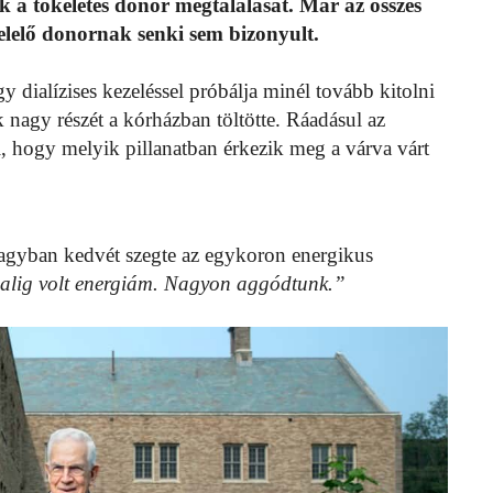
ék a tökéletes donor megtalálását. Már az összes
gfelelő donornak senki sem bizonyult.
y dialízises kezeléssel próbálja minél tovább kitolni
ak nagy részét a kórházban töltötte. Ráadásul az
dni, hogy melyik pillanatban érkezik meg a várva várt
 nagyban kedvét szegte az egykoron energikus
 alig volt energiám. Nagyon aggódtunk.”