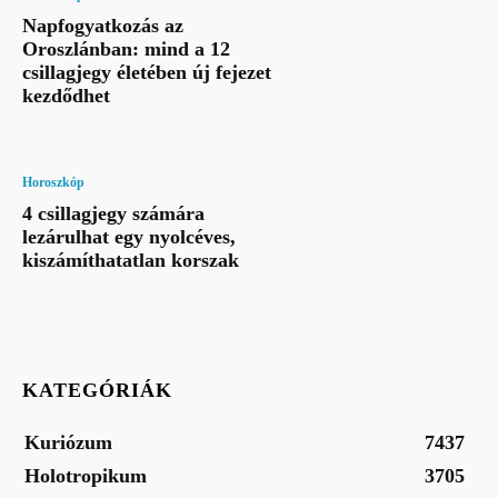
Napfogyatkozás az
Oroszlánban: mind a 12
csillagjegy életében új fejezet
kezdődhet
Horoszkóp
4 csillagjegy számára
lezárulhat egy nyolcéves,
kiszámíthatatlan korszak
KATEGÓRIÁK
Kuriózum
7437
Holotropikum
3705