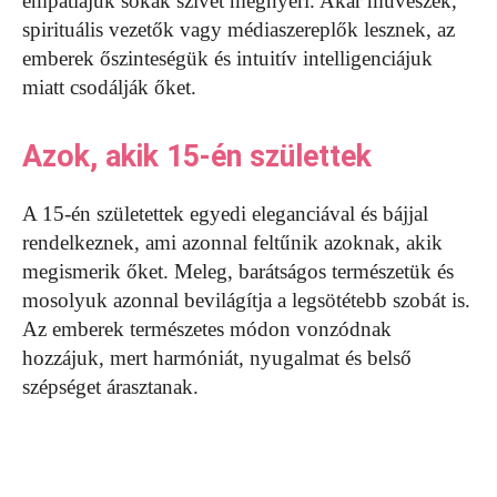
empátiájuk sokak szívét megnyeri. Akár művészek,
spirituális vezetők vagy médiaszereplők lesznek, az
emberek őszinteségük és intuitív intelligenciájuk
miatt csodálják őket.
Azok, akik 15-én születtek
A 15-én születettek egyedi eleganciával és bájjal
rendelkeznek, ami azonnal feltűnik azoknak, akik
megismerik őket. Meleg, barátságos természetük és
mosolyuk azonnal bevilágítja a legsötétebb szobát is.
Az emberek természetes módon vonzódnak
hozzájuk, mert harmóniát, nyugalmat és belső
szépséget árasztanak.