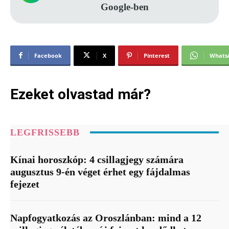
Google-ben
Facebook
X
Pinterest
Whats
Ezeket olvastad már?
LEGFRISSEBB
Kínai horoszkóp: 4 csillagjegy számára
augusztus 9-én véget érhet egy fájdalmas
fejezet
Napfogyatkozás az Oroszlánban: mind a 12