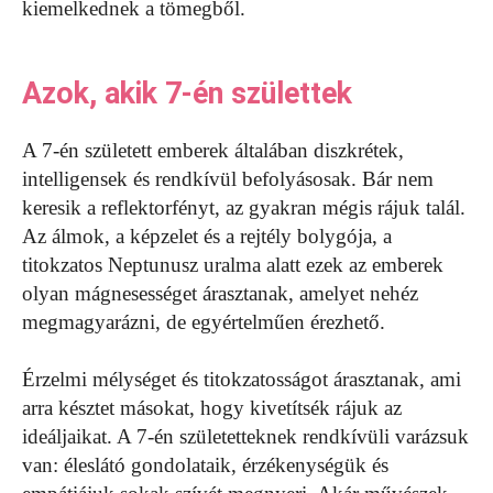
kiemelkednek a tömegből.
Azok, akik 7-én születtek
A 7-én született emberek általában diszkrétek,
intelligensek és rendkívül befolyásosak. Bár nem
keresik a reflektorfényt, az gyakran mégis rájuk talál.
Az álmok, a képzelet és a rejtély bolygója, a
titokzatos Neptunusz uralma alatt ezek az emberek
olyan mágnesességet árasztanak, amelyet nehéz
megmagyarázni, de egyértelműen érezhető.
Érzelmi mélységet és titokzatosságot árasztanak, ami
arra késztet másokat, hogy kivetítsék rájuk az
ideáljaikat. A 7-én születetteknek rendkívüli varázsuk
van: éleslátó gondolataik, érzékenységük és