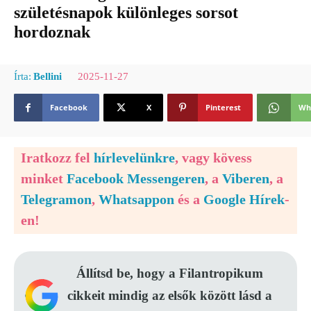
születésnapok különleges sorsot
hordoznak
2025-11-27
Írta:
Bellini
Facebook
X
Pinterest
Wh
Iratkozz fel
hírlevelünkre
, vagy kövess
minket
Facebook Messengeren
, a
Viberen
, a
Telegramon
,
Whatsappon
és a
Google Hírek
-
en!
Állítsd be, hogy a Filantropikum
cikkeit mindig az elsők között lásd a