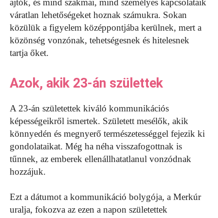
ajtók, és mind szakmai, mind személyes kapcsolataik
váratlan lehetőségeket hoznak számukra. Sokan
közülük a figyelem középpontjába kerülnek, mert a
közönség vonzónak, tehetségesnek és hitelesnek
tartja őket.
Azok, akik 23-án születtek
A 23-án születettek kiváló kommunikációs
képességeikről ismertek. Született mesélők, akik
könnyedén és megnyerő természetességgel fejezik ki
gondolataikat. Még ha néha visszafogottnak is
tűnnek, az emberek ellenállhatatlanul vonzódnak
hozzájuk.
Ezt a dátumot a kommunikáció bolygója, a Merkúr
uralja, fokozva az ezen a napon születettek