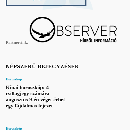
Partnereink:
NÉPSZERŰ BEJEGYZÉSEK
Horoszkóp
Kínai horoszkóp: 4
csillagjegy számára
augusztus 9-én véget érhet
egy fájdalmas fejezet
Horoszkóp