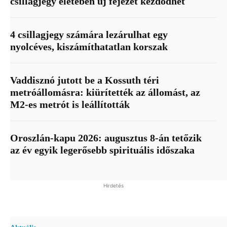
csillagjegy életében új fejezet kezdődhet
4 csillagjegy számára lezárulhat egy
nyolcéves, kiszámíthatatlan korszak
Vaddisznó jutott be a Kossuth téri
metróállomásra: kiürítették az állomást, az
M2-es metrót is leállították
Oroszlán-kapu 2026: augusztus 8-án tetőzik
az év egyik legerősebb spirituális időszaka
Hirdetés