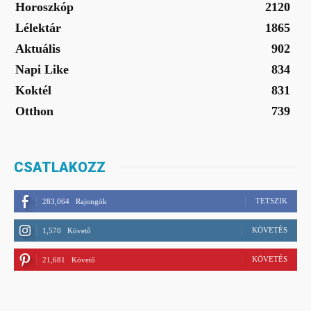
Horoszkóp
2120
Lélektár
1865
Aktuális
902
Napi Like
834
Koktél
831
Otthon
739
CSATLAKOZZ
TETSZIK
283,064
Rajongók
KÖVETÉS
1,570
Követő
KÖVETÉS
21,681
Követő