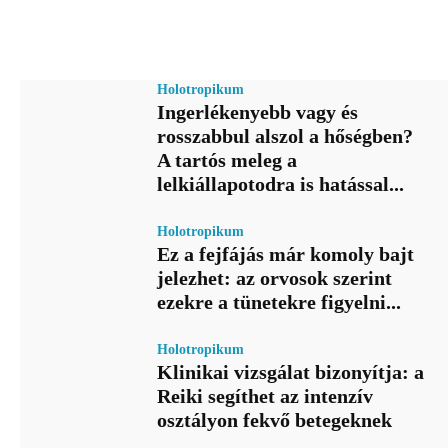
Holotropikum
Ingerlékenyebb vagy és
rosszabbul alszol a hőségben?
A tartós meleg a
lelkiállapotodra is hatással...
Holotropikum
Ez a fejfájás már komoly bajt
jelezhet: az orvosok szerint
ezekre a tünetekre figyelni...
Holotropikum
Klinikai vizsgálat bizonyítja: a
Reiki segíthet az intenzív
osztályon fekvő betegeknek