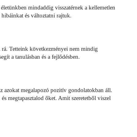
életünkben mindaddig visszatérnek a kellemetlen
ibáinkat és változtatni rajtuk.
i rá. Tetteink következményei nem mindig
gít a tanulásban és a fejlődésben.
s az azokat megalapozó pozitív gondolatokban áll.
 és megtapasztalod őket. Amit szeretetből viszel