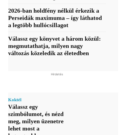
2026-ban holdfény nélkül érkezik a
Perseidák maximuma – így láthatod
a legtöbb hullócsillagot
Válassz egy könyvet a három közül:
megmutathatja, milyen nagy
változás közeledik az életedben
Hirdetés
Koktél
Válassz egy
szimbólumot, és nézd
meg, milyen üzenetre
lehet most a