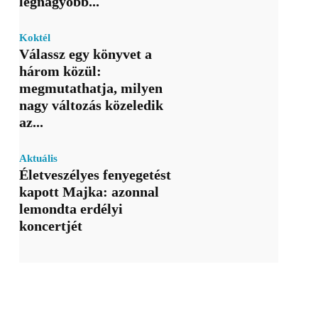
legnagyobb...
Koktél
Válassz egy könyvet a
három közül:
megmutathatja, milyen
nagy változás közeledik
az...
Aktuális
Életveszélyes fenyegetést
kapott Majka: azonnal
lemondta erdélyi
koncertjét