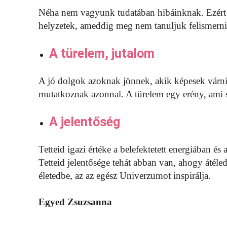
Néha nem vagyunk tudatában hibáinknak. Ezért 
helyzetek, ameddig meg nem tanuljuk felismerni h
A türelem, jutalom
A jó dolgok azoknak jönnek, akik képesek várn
mutatkoznak azonnal. A türelem egy erény, ami se
A jelentőség
Tetteid igazi értéke a belefektetett energiában é
Tetteid jelentősége tehát abban van, ahogy átéled
életedbe, az az egész Univerzumot inspirálja.
Egyed Zsuzsanna