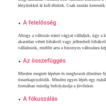
lényünkkel át kell élnünk. Csak ezután keressük
A felelősség
Ahogy a változás iránti vágyat vállaljuk, úgy a 
akaratlan vétett hibákról vagy jellembeli hibákró
vállalnunk, mielőtt arra a bizonyos változásra ké
Az összefüggés
Minden megtett lépésre és meghozott döntésre f
összekapcsolódik. Minden egyes lépés egy másik
formában mindig befolyásolja a jövőnket.
A fókuszálás