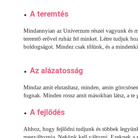
A teremtés
Mindannyian az Univerzum részei vagyunk és m
teremtő erővel ruház fel minket. Létre tudjuk hozn
boldogságot. Mindez csak tőlünk, és a mindenkib
Az alázatosság
Mindaz amit elutasítasz, minden, amin görcsösen 
fognak. Minden rossz amit másokban látsz, a te 
A fejlődés
Ahhoz, hogy fejlődni tudjunk és többek legyün
megváltoznia. Nekünk kell változni. Ezeknek a v