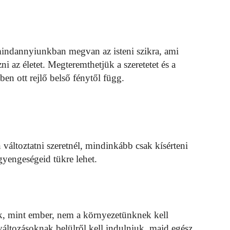
indannyiunkban megvan az isteni szikra, ami
i az életet. Megteremthetjük a szeretetet és a
en ott rejlő belső fénytől függ.
változtatni szeretnél, mindinkább csak kísérteni
gyengeségeid tükre lehet.
k, mint ember, nem a környezetünknek kell
áltozásoknak belülről kell indulniuk, majd egész