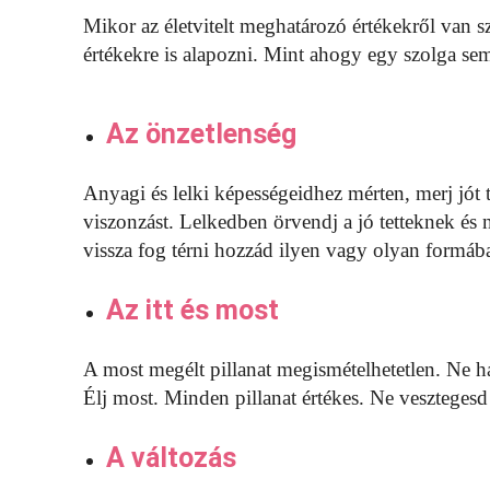
Mikor az életvitelt meghatározó értékekről van s
értékekre is alapozni. Mint ahogy egy szolga sem
Az önzetlenség
Anyagi és lelki képességeidhez mérten, merj jót 
viszonzást. Lelkedben örvendj a jó tetteknek és
vissza fog térni hozzád ilyen vagy olyan formáb
Az itt és most
A most megélt pillanat megismételhetetlen. Ne h
Élj most. Minden pillanat értékes. Ne vesztegesd 
A változás