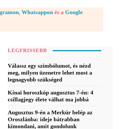
egramon
,
Whatsappon
és a
Google
LEGFRISSEBB
Válassz egy szimbólumot, és nézd
meg, milyen üzenetre lehet most a
legnagyobb szükséged
Kínai horoszkóp augusztus 7-én: 4
csillagjegy élete válhat ma jobbá
Augusztus 9-én a Merkúr belép az
Oroszlánba: ideje bátrabban
kimondani, amit gondolunk