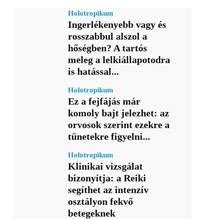
Holotropikum
Ingerlékenyebb vagy és
rosszabbul alszol a
hőségben? A tartós
meleg a lelkiállapotodra
is hatással...
Holotropikum
Ez a fejfájás már
komoly bajt jelezhet: az
orvosok szerint ezekre a
tünetekre figyelni...
Holotropikum
Klinikai vizsgálat
bizonyítja: a Reiki
segíthet az intenzív
osztályon fekvő
betegeknek