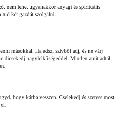
zó, nem lehet ugyanakkor anyagi és spirituális
 tud két gazdát szolgálni.
tenni másokkal. Ha adsz, szívből adj, és ne várj
 ne dicsekedj nagylelkűségeddel. Minden amit adtál,
an.
agyd, hogy kárba vesszen. Cselekedj és szeress most.
el.