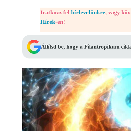
Iratkozz fel
hírlevelünkre
, vagy kö
Hírek
-en!
Állítsd be, hogy a Filantropikum cikk