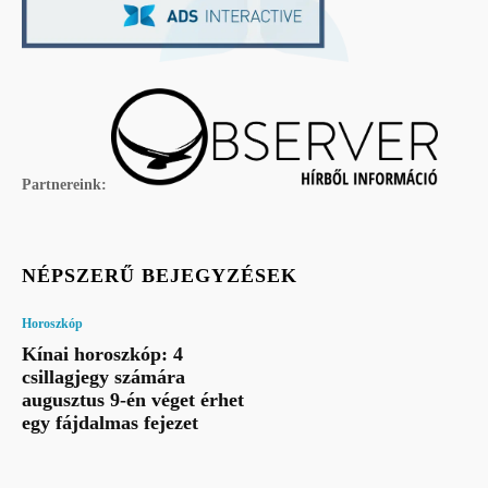
Partnereink:
NÉPSZERŰ BEJEGYZÉSEK
Horoszkóp
Kínai horoszkóp: 4
csillagjegy számára
augusztus 9-én véget érhet
egy fájdalmas fejezet