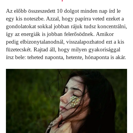
Az előbb összeszedett 10 dolgot minden nap írd le
egy kis noteszbe. Azzal, hogy papírra veted ezeket a
gondolatokat sokkal jobban rájuk tudsz koncentrálni,
így az energiák is jobban felerősödnek. Amikor
pedig elbizonytalanodnál, visszalapozhatod ezt a kis
füzetecskét. Rajtad áll, hogy milyen gyakorisággal
írsz bele: teheted naponta, hetente, hónaponta is akár.