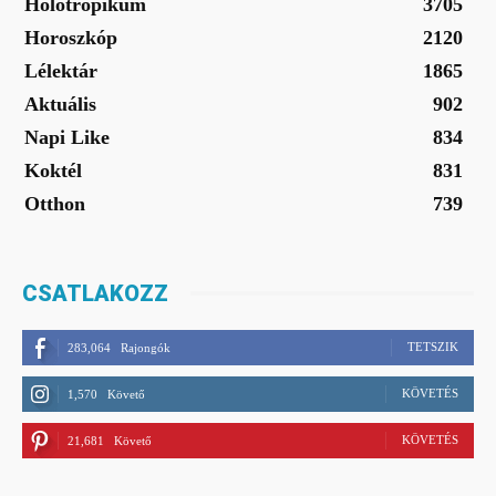
Holotropikum
3705
Horoszkóp
2120
Lélektár
1865
Aktuális
902
Napi Like
834
Koktél
831
Otthon
739
CSATLAKOZZ
TETSZIK
283,064
Rajongók
KÖVETÉS
1,570
Követő
KÖVETÉS
21,681
Követő