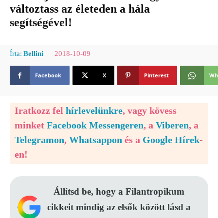
változtass az életeden a hála
segítségével!
2018-10-09
Írta:
Bellini
Facebook
X
Pinterest
Wh
Iratkozz fel
hírlevelünkre
, vagy kövess
minket
Facebook Messengeren
, a
Viberen
, a
Telegramon
,
Whatsappon
és a
Google Hírek
-
en!
Állítsd be, hogy a Filantropikum
cikkeit mindig az elsők között lásd a