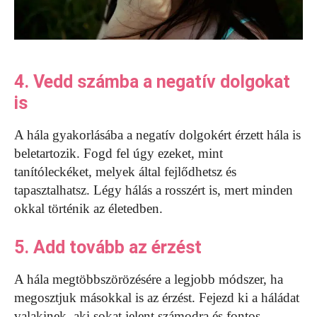
4. Vedd számba a negatív dolgokat
is
A hála gyakorlásába a negatív dolgokért érzett hála is
beletartozik. Fogd fel úgy ezeket, mint
tanítóleckéket, melyek által fejlődhetsz és
tapasztalhatsz. Légy hálás a rosszért is, mert minden
okkal történik az életedben.
5. Add tovább az érzést
A hála megtöbbszörözésére a legjobb módszer, ha
megosztjuk másokkal is az érzést. Fejezd ki a háládat
valakinek, aki sokat jelent számodra és fontos