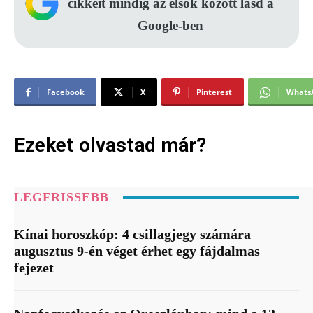
cikkeit mindig az elsők között lásd a
Google-ben
Facebook
X
Pinterest
Whats
Ezeket olvastad már?
LEGFRISSEBB
Kínai horoszkóp: 4 csillagjegy számára
augusztus 9-én véget érhet egy fájdalmas
fejezet