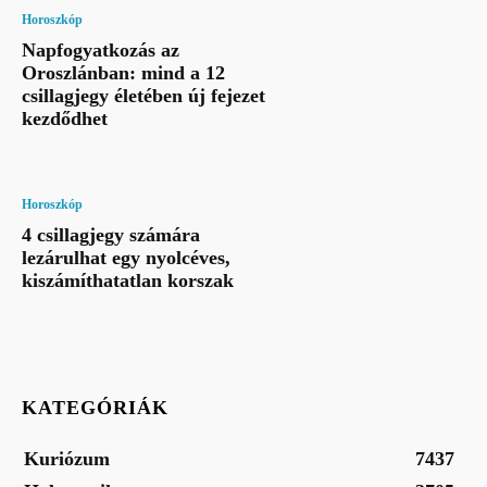
Horoszkóp
Napfogyatkozás az
Oroszlánban: mind a 12
csillagjegy életében új fejezet
kezdődhet
Horoszkóp
4 csillagjegy számára
lezárulhat egy nyolcéves,
kiszámíthatatlan korszak
KATEGÓRIÁK
Kuriózum
7437