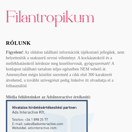
RÓLUNK
Figyelem!
Az oldalon található információk tájékoztató jellegűek, nem
helyettesítik a szakszerű orvosi véleményt. A kockázatokról és a
mellékhatásokról kérdezze meg kezelőorvosát, gyógyszerészét! A
honlapon található tartalom teljes egészében NEM vehető át.
Amennyiben mégis közölni szeretnéd a cikk első 300 karakterét
átveheted, a további szövegrészt pedig linkelve itt olvashatja el a
felhasználód.
Média felületeinket az AdsInteractive értékesíti: