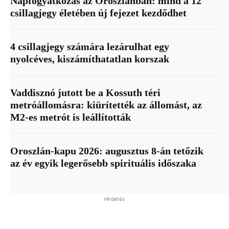
Napfogyatkozás az Oroszlánban: mind a 12
csillagjegy életében új fejezet kezdődhet
4 csillagjegy számára lezárulhat egy
nyolcéves, kiszámíthatatlan korszak
Vaddisznó jutott be a Kossuth téri
metróállomásra: kiürítették az állomást, az
M2-es metrót is leállították
Oroszlán-kapu 2026: augusztus 8-án tetőzik
az év egyik legerősebb spirituális időszaka
Hirdetés