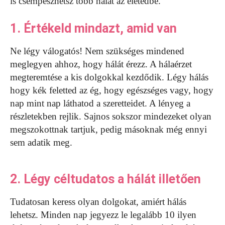
is csempészhetsz több hálát az életedbe.
1. Értékeld mindazt, amid van
Ne légy válogatós! Nem szükséges mindened
meglegyen ahhoz, hogy hálát érezz. A hálaérzet
megteremtése a kis dolgokkal kezdődik. Légy hálás
hogy kék feletted az ég, hogy egészséges vagy, hogy
nap mint nap láthatod a szeretteidet. A lényeg a
részletekben rejlik. Sajnos sokszor mindezeket olyan
megszokottnak tartjuk, pedig másoknak még ennyi
sem adatik meg.
2. Légy céltudatos a hálát illetően
Tudatosan keress olyan dolgokat, amiért hálás
lehetsz. Minden nap jegyezz le legalább 10 ilyen