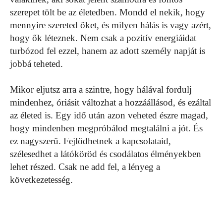
szerepet tölt be az életedben. Mondd el nekik, hogy
mennyire szereted őket, és milyen hálás is vagy azért,
hogy ők léteznek. Nem csak a pozitív energiáidat
turbózod fel ezzel, hanem az adott személy napját is
jobbá teheted.
Mikor eljutsz arra a szintre, hogy hálával fordulj
mindenhez, óriásit változhat a hozzáállásod, és ezáltal
az életed is. Egy idő után azon veheted észre magad,
hogy mindenben megpróbálod megtalálni a jót. És
ez nagyszerű. Fejlődhetnek a kapcsolataid,
szélesedhet a látóköröd és csodálatos élményekben
lehet részed. Csak ne add fel, a lényeg a
következetesség.