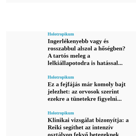
Holotropikum
Ingerlékenyebb vagy és
rosszabbul alszol a hőségben?
A tartós meleg a
lelkiállapotodra is hatással...
Holotropikum
Ez a fejfájás már komoly bajt
jelezhet: az orvosok szerint
ezekre a tünetekre figyelni...
Holotropikum
Klinikai vizsgálat bizonyítja: a
Reiki segíthet az intenzív
osztályon fekvő betegeknek