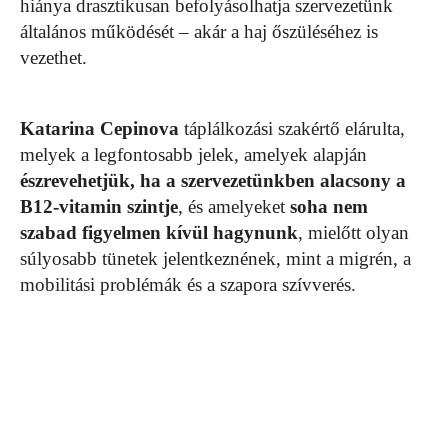
hiánya drasztikusan befolyásolhatja szervezetünk
általános működését – akár a haj őszüléséhez is
vezethet.
Katarina Cepinova
táplálkozási szakértő elárulta,
melyek a legfontosabb jelek, amelyek alapján
észrevehetjük, ha a szervezetünkben alacsony a
B12-vitamin szintje
, és amelyeket
soha nem
szabad figyelmen kívül hagynunk
, mielőtt olyan
súlyosabb tünetek jelentkeznének, mint a migrén, a
mobilitási problémák és a szapora szívverés.