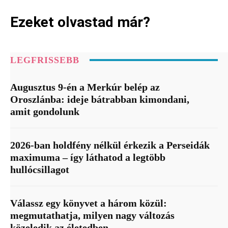
Ezeket olvastad már?
LEGFRISSEBB
Augusztus 9-én a Merkúr belép az
Oroszlánba: ideje bátrabban kimondani,
amit gondolunk
2026-ban holdfény nélkül érkezik a Perseidák
maximuma – így láthatod a legtöbb
hullócsillagot
Válassz egy könyvet a három közül:
megmutathatja, milyen nagy változás
közeledik az életedben