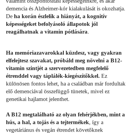
valamint összpontosítási képességeinkre, és akár
demencia és Alzheimer-kór kialakulását is okozhatja.
De
ha korán észlelik a hiányát, a kognitív
képességeket befolyásoló állapotok jól
reagálhatnak a vitamin pótlására
.
Ha memóriazavarokkal küzdesz, vagy gyakran
elfelejtesz szavakat, próbáld meg növelni a B12-
vitamin szintjét a szervezetedben megfelelő
étrenddel vagy táplálék-kiegészítőkkel.
Ez
különösen fontos lehet, ha a családban már fordultak
elő demenciával összefüggő tünetek, mivel ez
genetikai hajlamot jelenthet.
A B12 megtalálható az olyan fehérjékben, mint a
hús, a hal, a tojás és a tejtermékek
, így a
vegetáriánus és vegán étrendet követőknek