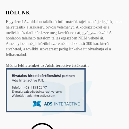
RÓLUNK
Figyelem!
Az oldalon található információk tájékoztató jellegűek, nem
helyettesítik a szakszerű orvosi véleményt. A kockázatokról és a
mellékhatásokról kérdezze meg kezelőorvosát, gyógyszerészét! A
honlapon található tartalom teljes egészében NEM vehető át.
Amennyiben mégis közölni szeretnéd a cikk első 300 karakterét
átveheted, a további szövegrészt pedig linkelve itt olvashatja el a
felhasználód.
Média felületeinket az AdsInteractive értékesíti: