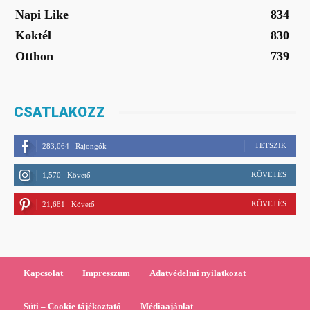
Napi Like
834
Koktél
830
Otthon
739
CSATLAKOZZ
TETSZIK
283,064
Rajongók
KÖVETÉS
1,570
Követő
KÖVETÉS
21,681
Követő
Kapcsolat
Impresszum
Adatvédelmi nyilatkozat
Süti – Cookie tájékoztató
Médiaajánlat