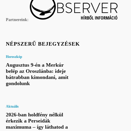
Partnereink:
NÉPSZERŰ BEJEGYZÉSEK
Horoszkóp
Augusztus 9-én a Merkúr
belép az Oroszlánba: ideje
bátrabban kimondani, amit
gondolunk
Aktuális
2026-ban holdfény nélkül
érkezik a Perseidák
maximuma – így láthatod a