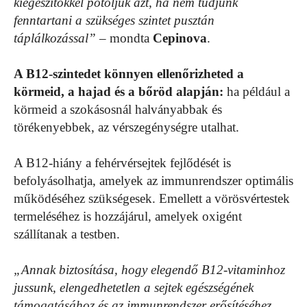
kiegészítőkkel pótoljuk azt, ha nem tudjunk
fenntartani a szükséges szintet pusztán
táplálkozással”
– mondta
Cepinova
.
A B12-szintedet könnyen ellenőrizheted a
körmeid, a hajad és a bőröd alapján:
ha például a
körmeid a szokásosnál halványabbak és
törékenyebbek, az vérszegénységre utalhat.
A B12-hiány a fehérvérsejtek fejlődését is
befolyásolhatja, amelyek az immunrendszer optimális
működéséhez szükségesek. Emellett a vörösvértestek
termeléséhez is hozzájárul, amelyek oxigént
szállítanak a testben.
„Annak biztosítása, hogy elegendő B12-vitaminhoz
jussunk, elengedhetetlen a sejtek egészségének
támogatásához és az immunrendszer erősítéséhez.