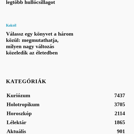
legtöbb hullócsillagot
Koktél
Válassz egy könyvet a három
közül: megmutathatja,
milyen nagy változás
közeledik az életedben
KATEGÓRIÁK
Kuriózum
7437
Holotropikum
3705
Horoszkóp
2114
Lélektár
1865
Aktuális
901