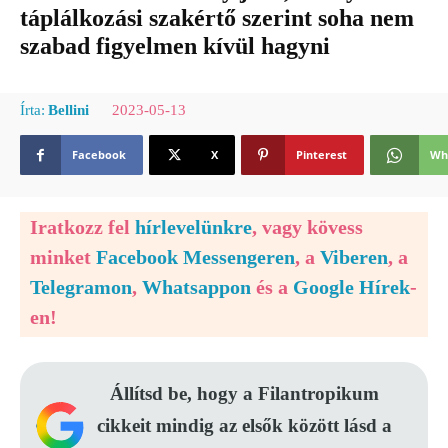
táplálkozási szakértő szerint soha nem
szabad figyelmen kívül hagyni
2023-05-13
Írta:
Bellini
Facebook
X
Pinterest
Wh
Iratkozz fel
hírlevelünkre
, vagy kövess
minket
Facebook Messengeren
, a
Viberen
, a
Telegramon
,
Whatsappon
és a
Google Hírek
-
en!
Állítsd be, hogy a Filantropikum
cikkeit mindig az elsők között lásd a