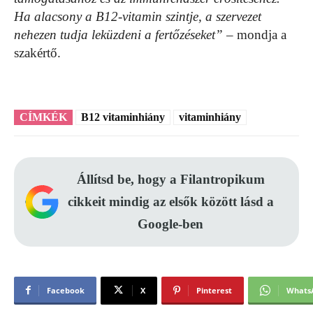
Ha alacsony a B12-vitamin szintje, a szervezet
nehezen tudja leküzdeni a fertőzéseket”
– mondja a
szakértő.
CÍMKÉK
B12 vitaminhiány
vitaminhiány
Állítsd be, hogy a Filantropikum
cikkeit mindig az elsők között lásd a
Google-ben
Facebook
X
Pinterest
Whats