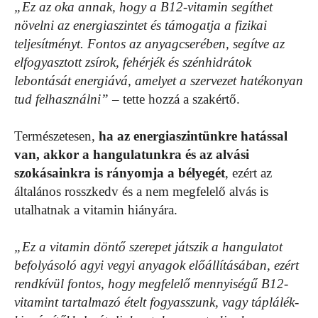
„Ez az oka annak, hogy a B12-vitamin segíthet
növelni az energiaszintet és támogatja a fizikai
teljesítményt. Fontos az anyagcserében, segítve az
elfogyasztott zsírok, fehérjék és szénhidrátok
lebontását energiává, amelyet a szervezet hatékonyan
tud felhasználni”
– tette hozzá a szakértő.
Természetesen,
ha az energiaszintünkre hatással
van, akkor a hangulatunkra és az alvási
szokásainkra is rányomja a bélyegét
, ezért az
általános rosszkedv és a nem megfelelő alvás is
utalhatnak a vitamin hiányára.
„Ez a vitamin döntő szerepet játszik a hangulatot
befolyásoló agyi vegyi anyagok előállításában, ezért
rendkívül fontos, hogy megfelelő mennyiségű B12-
vitamint tartalmazó ételt fogyasszunk, vagy táplálék-