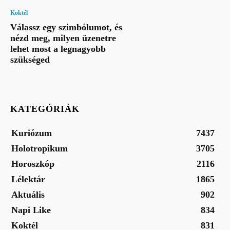
Koktél
Válassz egy szimbólumot, és
nézd meg, milyen üzenetre
lehet most a legnagyobb
szükséged
KATEGÓRIÁK
Kuriózum
7437
Holotropikum
3705
Horoszkóp
2116
Lélektár
1865
Aktuális
902
Napi Like
834
Koktél
831