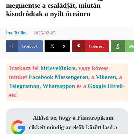
megmentse a családját, miután
kisodródtak a nyílt óceánra
2026-02-05
Írta:
Bellini
Facebook
X
Pinterest
Wh
Iratkozz fel
hírlevelünkre
, vagy kövess
minket
Facebook Messengeren
, a
Viberen
, a
Telegramon
,
Whatsappon
és a
Google Hírek
-
en!
Állítsd be, hogy a Filantropikum
cikkeit mindig az elsők között lásd a