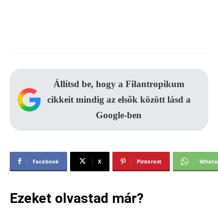
Állítsd be, hogy a Filantropikum
cikkeit mindig az elsők között lásd a
Google-ben
Facebook
X
Pinterest
Whats
Ezeket olvastad már?