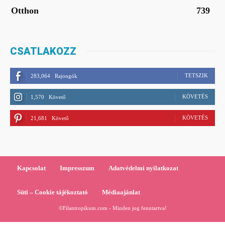
Otthon
739
CSATLAKOZZ
TETSZIK
283,064
Rajongók
KÖVETÉS
1,570
Követő
KÖVETÉS
21,681
Követő
Kapcsolat
Impresszum
Adatvédelmi nyilatkozat
Süti – Cookie tájékoztató
Médiaajánlat
©Filantropikum.com - Minden jog fenntartva!