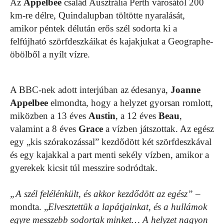
Az
Appelbee
család Ausztrália Perth városától 200
km-re délre, Quindalupban töltötte nyaralását,
amikor péntek délután erős szél sodorta ki a
felfújható szörfdeszkáikat és kajakjukat a Geographe-
öbölből a nyílt vízre.
A BBC-nek adott interjúban az édesanya,
Joanne
Appelbee
elmondta, hogy a helyzet gyorsan romlott,
miközben a 13 éves
Austin
, a 12 éves
Beau
,
valamint a 8 éves
Grace
a vízben játszottak. Az egész
egy „kis szórakozással” kezdődött két szörfdeszkával
és egy kajakkal a part menti sekély vízben, amikor a
gyerekek kicsit túl messzire sodródtak.
„A szél felélénkült, és akkor kezdődött az egész”
–
mondta. „
Elvesztettük a lapátjainkat, és a hullámok
egyre messzebb sodortak minket… A helyzet nagyon