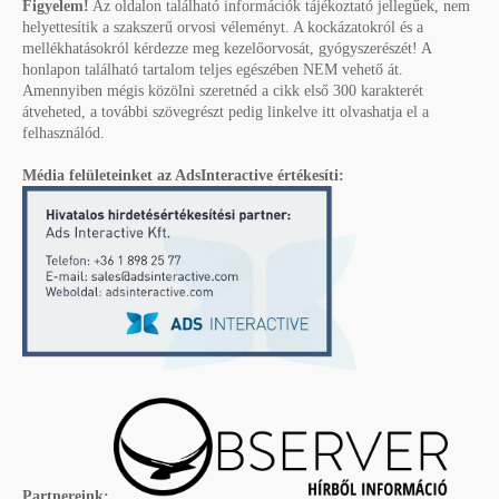
Figyelem!
Az oldalon található információk tájékoztató jellegűek, nem
helyettesítik a szakszerű orvosi véleményt. A kockázatokról és a
mellékhatásokról kérdezze meg kezelőorvosát, gyógyszerészét! A
honlapon található tartalom teljes egészében NEM vehető át.
Amennyiben mégis közölni szeretnéd a cikk első 300 karakterét
átveheted, a további szövegrészt pedig linkelve itt olvashatja el a
felhasználód.
Média felületeinket az AdsInteractive értékesíti:
Partnereink: