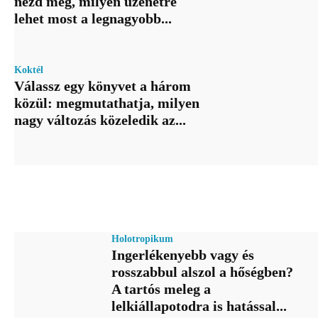
nézd meg, milyen üzenetre
lehet most a legnagyobb...
Koktél
Válassz egy könyvet a három
közül: megmutathatja, milyen
nagy változás közeledik az...
Holotropikum
Ingerlékenyebb vagy és
rosszabbul alszol a hőségben?
A tartós meleg a
lelkiállapotodra is hatással...