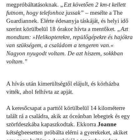
megpróbáltatásoknak.
„Ezt követően 2 km-t kellett
futnom, hogy telefonhoz jussak”
– mesélte a The
Guardiannek. Elérte édesanyja táskáját, és helyi idő
szerint körülbelül 18 órakor hívta a mentőket.
„Azt
mondtam: »Helikopterekre, repülőgépekre és hajókra
van szükségem, a családom a tengeren van.«
Nagyon nyugodt voltam. De azt hiszem, sokkban
voltam.”
A hívás után kimerültségtől elájult, és kórházba
vitték, ahol felhívta az apját.
A keresőcsapat a parttól körülbelül 14 kilométerre
talált rá a családra, akik az óceánban lebegtek és egy
szörfdeszkába kapaszkodtak. Ekkorra
Joanne
kétségbeesetten próbálta elérni a gyerekeket, akiket