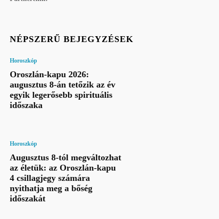
NÉPSZERŰ BEJEGYZÉSEK
Horoszkóp
Oroszlán-kapu 2026:
augusztus 8-án tetőzik az év
egyik legerősebb spirituális
időszaka
Horoszkóp
Augusztus 8-tól megváltozhat
az életük: az Oroszlán-kapu
4 csillagjegy számára
nyithatja meg a bőség
időszakát