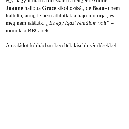
egy nagy hullám a deszkáról a tengerbe sodort.
Joanne
hallotta
Grace
sikoltozását, de
Beau
–
t
nem
hallotta, amíg le nem állították a hajó motorját, és
meg nem találták.
„Ez egy igazi rémálom volt”
–
mondta a BBC-nek.
A családot kórházban kezelték kisebb sérülésekkel.