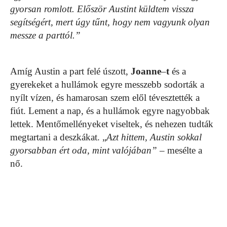
gyorsan romlott. Először Austint küldtem vissza
segítségért, mert úgy tűnt, hogy nem vagyunk olyan
messze a parttól.”
Amíg Austin a part felé úszott,
Joanne
–
t
és a
gyerekeket a hullámok egyre messzebb sodorták a
nyílt vízen, és hamarosan szem elől tévesztették a
fiút. Lement a nap, és a hullámok egyre nagyobbak
lettek. Mentőmellényeket viseltek, és nehezen tudták
megtartani a deszkákat. „
Azt hittem, Austin sokkal
gyorsabban ért oda, mint valójában”
– mesélte a
nő.