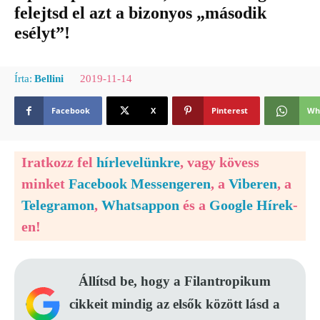
felejtsd el azt a bizonyos „második
esélyt”!
2019-11-14
Írta:
Bellini
Facebook
X
Pinterest
Wh
Iratkozz fel
hírlevelünkre
, vagy kövess
minket
Facebook Messengeren
, a
Viberen
, a
Telegramon
,
Whatsappon
és a
Google Hírek
-
en!
Állítsd be, hogy a Filantropikum
cikkeit mindig az elsők között lásd a