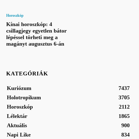
Horoszkóp
Kínai horoszkóp: 4
csillagjegy egyetlen bátor
lépéssel törheti meg a
magányt augusztus 6-án
KATEGÓRIÁK
Kuriózum
7437
Holotropikum
3705
Horoszkóp
2112
Lélektár
1865
Aktuális
900
Napi Like
834