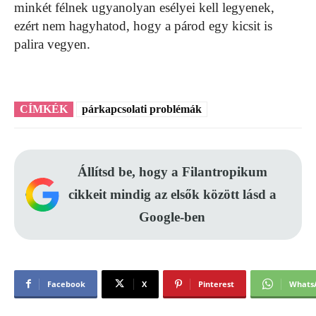
minkét félnek ugyanolyan esélyei kell legyenek,
ezért nem hagyhatod, hogy a párod egy kicsit is
palira vegyen.
CÍMKÉK
párkapcsolati problémák
Állítsd be, hogy a Filantropikum
cikkeit mindig az elsők között lásd a
Google-ben
Facebook
X
Pinterest
Whats