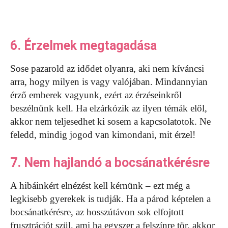
6. Érzelmek megtagadása
Sose pazarold az idődet olyanra, aki nem kíváncsi
arra, hogy milyen is vagy valójában. Mindannyian
érző emberek vagyunk, ezért az érzéseinkről
beszélnünk kell. Ha elzárkózik az ilyen témák elől,
akkor nem teljesedhet ki sosem a kapcsolatotok. Ne
feledd, mindig jogod van kimondani, mit érzel!
7. Nem hajlandó a bocsánatkérésre
A hibáinkért elnézést kell kérnünk – ezt még a
legkisebb gyerekek is tudják. Ha a párod képtelen a
bocsánatkérésre, az hosszútávon sok elfojtott
frusztrációt szül, ami ha egyszer a felszínre tör, akkor