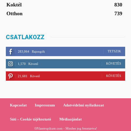
Koktél
830
Otthon
739
CSATLAKOZZ
TETSZIK
283,064
Rajongók
KÖVETÉS
1,570
Követő
KÖVETÉS
21,681
Követő
Kapcsolat
Impresszum
Adatvédelmi nyilatkozat
Süti – Cookie tájékoztató
Médiaajánlat
©Filantropikum.com - Minden jog fenntartva!