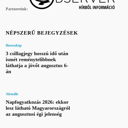
Partnereink:
NÉPSZERŰ BEJEGYZÉSEK
Horoszkóp
3 csillagjegy hosszú idő után
ismét reménytelibbnek
láthatja a jövőt augusztus 6-
án
Aktuális
Napfogyatkozás 2026: ekkor
lesz látható Magyarországról
az augusztusi égi jelenség