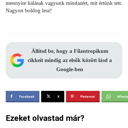
mennyire hálásak vagyunk mindazért, mit értünk tett.
Nagyon boldog lesz!
Állítsd be, hogy a Filantropikum
cikkeit mindig az elsők között lásd a
Google-ben
Facebook
X
Pinterest
Whats
Ezeket olvastad már?