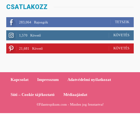
CSATLAKOZZ
TETSZIK
283,064
Rajongók
KÖVETÉS
1,570
Követő
KÖVETÉS
21,681
Követő
Kapcsolat
Impresszum
Adatvédelmi nyilatkozat
Süti – Cookie tájékoztató
Médiaajánlat
©Filantropikum.com - Minden jog fenntartva!