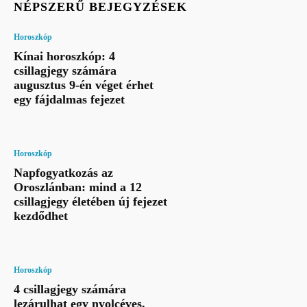
NÉPSZERŰ BEJEGYZÉSEK
Horoszkóp
Kínai horoszkóp: 4
csillagjegy számára
augusztus 9-én véget érhet
egy fájdalmas fejezet
Horoszkóp
Napfogyatkozás az
Oroszlánban: mind a 12
csillagjegy életében új fejezet
kezdődhet
Horoszkóp
4 csillagjegy számára
lezárulhat egy nyolcéves,