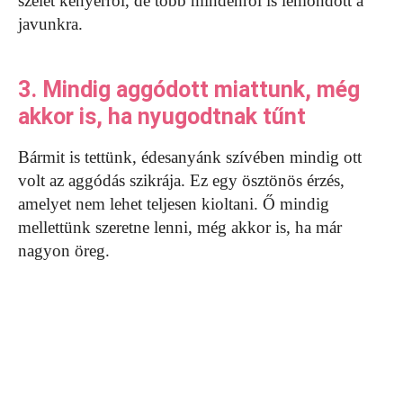
szelet kenyérről, de több mindenről is lemondott a
javunkra.
3. Mindig aggódott miattunk, még
akkor is, ha nyugodtnak tűnt
Bármit is tettünk, édesanyánk szívében mindig ott
volt az aggódás szikrája. Ez egy ösztönös érzés,
amelyet nem lehet teljesen kioltani. Ő mindig
mellettünk szeretne lenni, még akkor is, ha már
nagyon öreg.