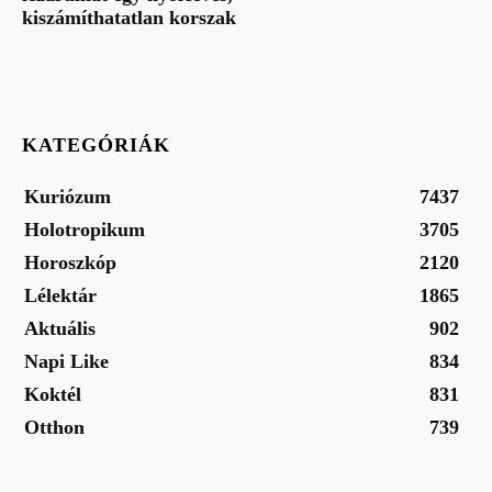
kiszámíthatatlan korszak
KATEGÓRIÁK
Kuriózum
7437
Holotropikum
3705
Horoszkóp
2120
Lélektár
1865
Aktuális
902
Napi Like
834
Koktél
831
Otthon
739