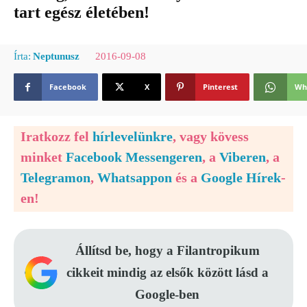
tart egész életében!
2016-09-08
Írta:
Neptunusz
Facebook
X
Pinterest
Wh
Iratkozz fel
hírlevelünkre
, vagy kövess
minket
Facebook Messengeren
, a
Viberen
, a
Telegramon
,
Whatsappon
és a
Google Hírek
-
en!
Állítsd be, hogy a Filantropikum
cikkeit mindig az elsők között lásd a
Google-ben