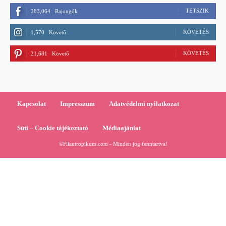
TETSZIK
283,064
Rajongók
KÖVETÉS
1,570
Követő
KÖVETÉS
21,681
Követő
Kapcsolat
Impresszum
Adatvédelmi nyilatkozat
Süti – Cookie tájékoztató
Médiaajánlat
©Filantropikum.com - Minden jog fenntartva!