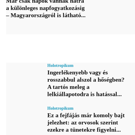
Már csak napok vannak hátra
a különleges napfogyatkozásig
– Magyarországról is látható...
Holotropikum
Ingerlékenyebb vagy és
rosszabbul alszol a hőségben?
A tartós meleg a
lelkiállapotodra is hatással...
Holotropikum
Ez a fejfájás már komoly bajt
jelezhet: az orvosok szerint
ezekre a tünetekre figyelni...