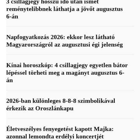
3 csillagjegy hosszú idő után ismét
reménytelibbnek láthatja a jövőt augusztus
6-án
Napfogyatkozás 2026: ekkor lesz látható
Magyarországról az augusztusi égi jelenség
Kínai horoszkóp: 4 csillagjegy egyetlen bátor
lépéssel törheti meg a magányt augusztus 6-
án
2026-ban különleges 8-8-8 szimbolikával
érkezik az Oroszlánkapu
Életveszélyes fenyegetést kapott Majka:
azonnal lemondta erdélyi koncertjét