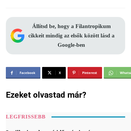
Állítsd be, hogy a Filantropikum
cikkeit mindig az elsők között lásd a
Google-ben
Facebook
X
Pinterest
Whats
Ezeket olvastad már?
LEGFRISSEBB