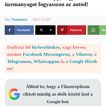
üzemanyagot fogyasszon az autód!
2017-12-22
Írta:
Neptunusz
Facebook
X
Pinterest
Wh
Iratkozz fel
hírlevelünkre
, vagy kövess
minket
Facebook Messengeren
, a
Viberen
, a
Telegramon
,
Whatsappon
és a
Google Hírek
-
en!
Állítsd be, hogy a Filantropikum
cikkeit mindig az elsők között lásd a
Google-ben