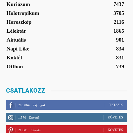
Kuriózum
7437
Holotropikum
3705
Horoszkóp
2116
Lélektár
1865
Aktuális
901
Napi Like
834
Koktél
831
Otthon
739
CSATLAKOZZ
TETSZIK
283,064
Rajongók
KÖVETÉS
1,570
Követő
KÖVETÉS
21,681
Követő