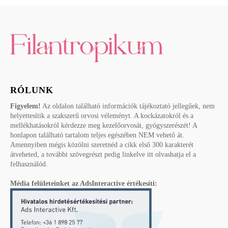
RÓLUNK
Figyelem!
Az oldalon található információk tájékoztató jellegűek, nem
helyettesítik a szakszerű orvosi véleményt. A kockázatokról és a
mellékhatásokról kérdezze meg kezelőorvosát, gyógyszerészét! A
honlapon található tartalom teljes egészében NEM vehető át.
Amennyiben mégis közölni szeretnéd a cikk első 300 karakterét
átveheted, a további szövegrészt pedig linkelve itt olvashatja el a
felhasználód.
Média felületeinket az AdsInteractive értékesíti: