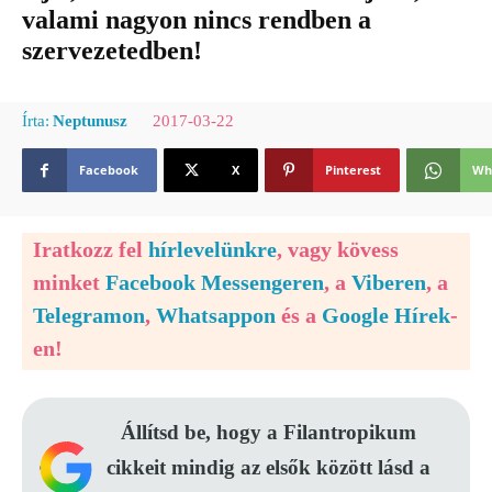
valami nagyon nincs rendben a
szervezetedben!
2017-03-22
Írta:
Neptunusz
Facebook
X
Pinterest
Wh
Iratkozz fel
hírlevelünkre
, vagy kövess
minket
Facebook Messengeren
, a
Viberen
, a
Telegramon
,
Whatsappon
és a
Google Hírek
-
en!
Állítsd be, hogy a Filantropikum
cikkeit mindig az elsők között lásd a