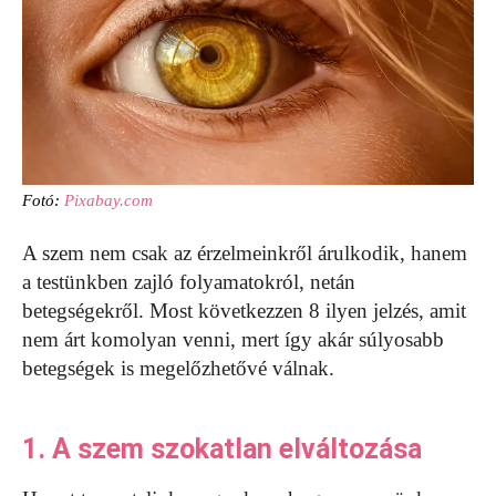
Fotó:
Pixabay.com
A szem nem csak az érzelmeinkről árulkodik, hanem
a testünkben zajló folyamatokról, netán
betegségekről. Most következzen 8 ilyen jelzés, amit
nem árt komolyan venni, mert így akár súlyosabb
betegségek is megelőzhetővé válnak.
1. A szem szokatlan elváltozása