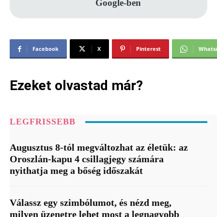
Google-ben
Facebook
X
Pinterest
Whats
Ezeket olvastad már?
LEGFRISSEBB
Augusztus 8-tól megváltozhat az életük: az
Oroszlán-kapu 4 csillagjegy számára
nyithatja meg a bőség időszakát
Válassz egy szimbólumot, és nézd meg,
milyen üzenetre lehet most a legnagyobb