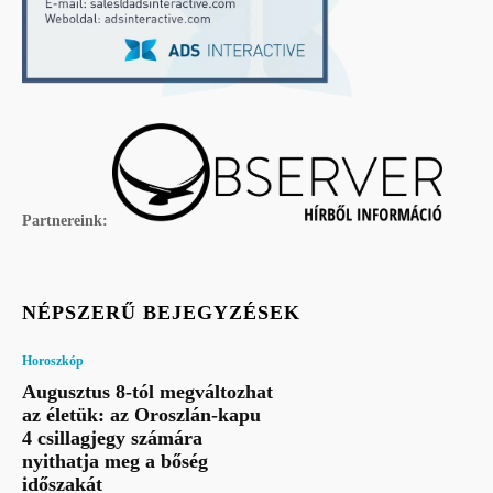
Partnereink:
NÉPSZERŰ BEJEGYZÉSEK
Horoszkóp
Augusztus 8-tól megváltozhat
az életük: az Oroszlán-kapu
4 csillagjegy számára
nyithatja meg a bőség
időszakát