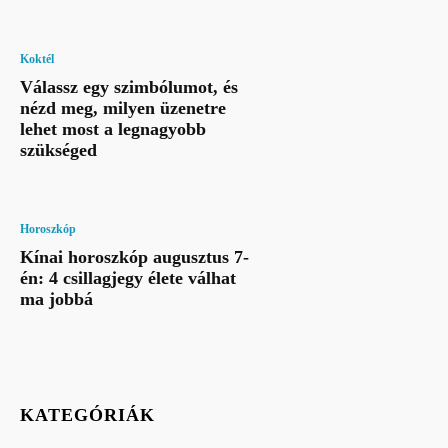
Koktél
Válassz egy szimbólumot, és
nézd meg, milyen üzenetre
lehet most a legnagyobb
szükséged
Horoszkóp
Kínai horoszkóp augusztus 7-
én: 4 csillagjegy élete válhat
ma jobbá
KATEGÓRIÁK