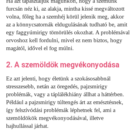
Ha azt tapasztaljuk magunkon, hogy a szemünk
furcsán néz ki, az alakja, mintha kissé megváltozott
volna, főleg ha a szemhéj körül jelenik meg, akkor
az a könnycsatornák eldugulásának tudható be, amit
egy faggyúmirigy tömörülés okozhat. A problémával
orvoshoz kell fordulni, mivel ez nem biztos, hogy
magától, idővel el fog múlni.
2. A szemöldök megvékonyodása
Ez azt jelenti, hogy életünk a szokásosabbnál
stresszesebb, netán az öregedés, pajzsmirigy
problémák, vagy a táplálékhiány állhat a háttérben.
Például a pajzsmirigy túltengés árt az emésztésnek,
így felszívódási problémák léphetnek fel, ami a
szemöldökök megvékonyodásával, illetve
hajhullással járhat.