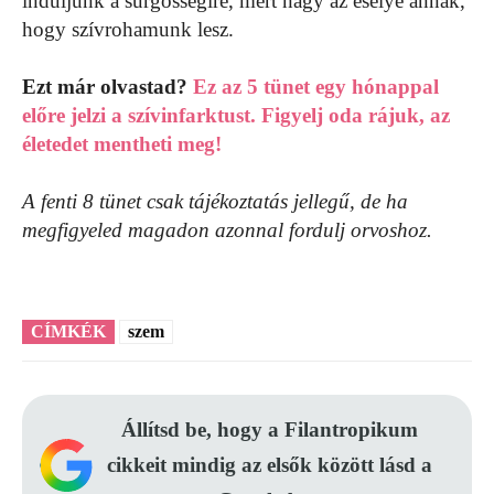
induljunk a sürgősségire, mert nagy az esélye annak,
hogy szívrohamunk lesz.
Ezt már olvastad?
Ez az 5 tünet egy hónappal
előre jelzi a szívinfarktust. Figyelj oda rájuk, az
életedet mentheti meg!
A fenti 8 tünet csak tájékoztatás jellegű, de ha
megfigyeled magadon azonnal fordulj orvoshoz.
CÍMKÉK
szem
Állítsd be, hogy a Filantropikum
cikkeit mindig az elsők között lásd a