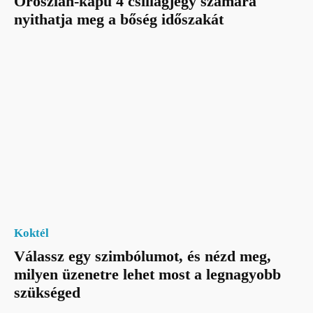
Oroszlán-kapu 4 csillagjegy számára
nyithatja meg a bőség időszakát
Koktél
Válassz egy szimbólumot, és nézd meg,
milyen üzenetre lehet most a legnagyobb
szükséged