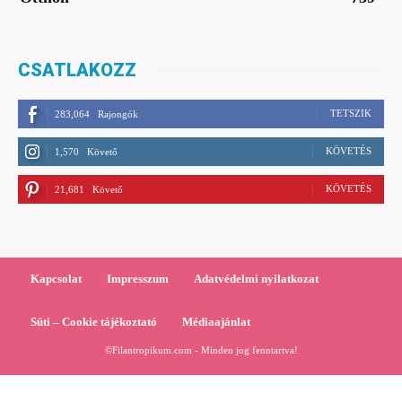
CSATLAKOZZ
TETSZIK
283,064
Rajongók
KÖVETÉS
1,570
Követő
KÖVETÉS
21,681
Követő
Kapcsolat
Impresszum
Adatvédelmi nyilatkozat
Süti – Cookie tájékoztató
Médiaajánlat
©Filantropikum.com - Minden jog fenntartva!