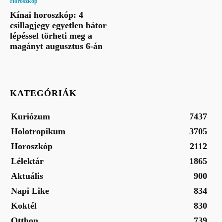
Horoszkóp
Kínai horoszkóp: 4
csillagjegy egyetlen bátor
lépéssel törheti meg a
magányt augusztus 6-án
KATEGÓRIÁK
Kuriózum
7437
Holotropikum
3705
Horoszkóp
2112
Lélektár
1865
Aktuális
900
Napi Like
834
Koktél
830
Otthon
739