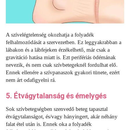
A szívelégtelenség okozhatja a folyadék
felhalmozódását a szervezetben. Ez leggyakrabban a
lábakon és a lábfejeken érzékelhető, már csak a
gravitáció hatása miatt is. Ezt perifériás ödémának
nevezik, és nem csak szívbetegeknél fordulhat elő.
Ennek ellenére a szívpanaszok gyakori tünete, ezért
nem árt odafigyelni rá.
5. Étvágytalanság és émelygés
Sok szívbetegségben szenvedő beteg tapasztal
étvágytalanságot, és/vagy hányingert, akár néhány
falat étel után is. Ennek oka a folyadék