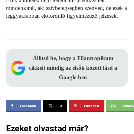
Ezek a tünetek nem feltétlenül jelentkeznek
mindenkinél, aki szívbetegségben szenved, de ezek a
leggyakrabban előforduló figyelmeztető jelzések.
Állítsd be, hogy a Filantropikum
cikkeit mindig az elsők között lásd a
Google-ben
Facebook
X
Pinterest
Whats
Ezeket olvastad már?