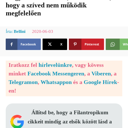
hogy a szíved nem működik
megfelelően
2020-06-03
Írta:
Bellini
Facebook
X
Pinterest
Wh
Iratkozz fel
hírlevelünkre
, vagy kövess
minket
Facebook Messengeren
, a
Viberen
, a
Telegramon
,
Whatsappon
és a
Google Hírek
-
en!
Állítsd be, hogy a Filantropikum
cikkeit mindig az elsők között lásd a