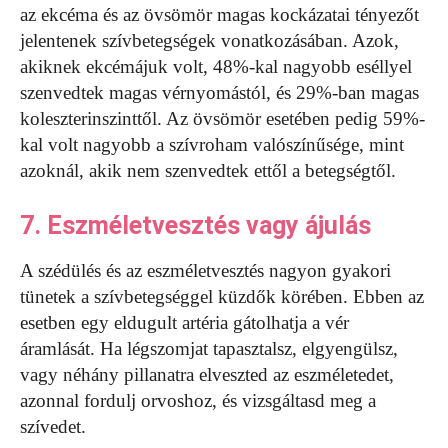
az ekcéma és az övsömör magas kockázatai tényezőt
jelentenek szívbetegségek vonatkozásában. Azok,
akiknek ekcémájuk volt, 48%-kal nagyobb eséllyel
szenvedtek magas vérnyomástól, és 29%-ban magas
koleszterinszinttől. Az övsömör esetében pedig 59%-
kal volt nagyobb a szívroham valószínűsége, mint
azoknál, akik nem szenvedtek ettől a betegségtől.
7. Eszméletvesztés vagy ájulás
A szédülés és az eszméletvesztés nagyon gyakori
tünetek a szívbetegséggel küzdők körében. Ebben az
esetben egy eldugult artéria gátolhatja a vér
áramlását. Ha légszomjat tapasztalsz, elgyengülsz,
vagy néhány pillanatra elveszted az eszméletedet,
azonnal fordulj orvoshoz, és vizsgáltasd meg a
szívedet.