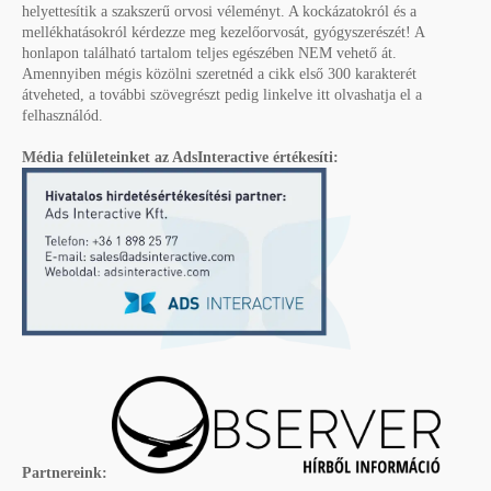
helyettesítik a szakszerű orvosi véleményt. A kockázatokról és a
mellékhatásokról kérdezze meg kezelőorvosát, gyógyszerészét! A
honlapon található tartalom teljes egészében NEM vehető át.
Amennyiben mégis közölni szeretnéd a cikk első 300 karakterét
átveheted, a további szövegrészt pedig linkelve itt olvashatja el a
felhasználód.
Média felületeinket az AdsInteractive értékesíti:
Partnereink: