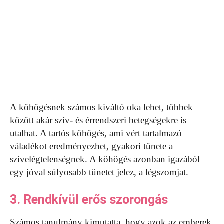
A köhögésnek számos kiváltó oka lehet, többek
között akár szív- és érrendszeri betegségekre is
utalhat. A tartós köhögés, ami vért tartalmazó
váladékot eredményezhet, gyakori tünete a
szívelégtelenségnek. A köhögés azonban igazából
egy jóval súlyosabb tünetet jelez, a légszomjat.
3. Rendkívül erős szorongás
Számos tanulmány kimutatta, hogy azok az emberek,