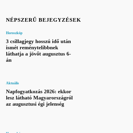
NÉPSZERŰ BEJEGYZÉSEK
Horoszkóp
3 csillagjegy hosszú idő után
ismét reménytelibbnek
láthatja a jövőt augusztus 6-
án
Aktuális
Napfogyatkozás 2026: ekkor
lesz látható Magyarországról
az augusztusi égi jelenség