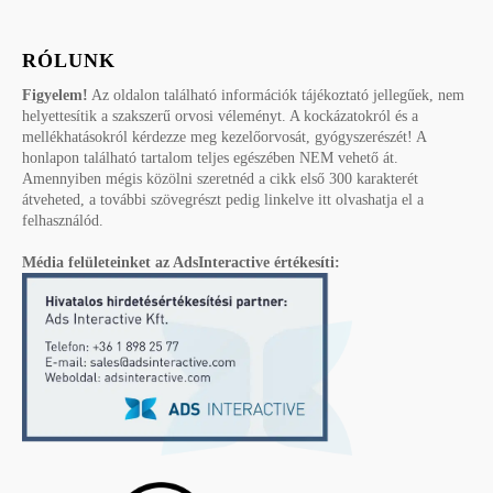
RÓLUNK
Figyelem!
Az oldalon található információk tájékoztató jellegűek, nem
helyettesítik a szakszerű orvosi véleményt. A kockázatokról és a
mellékhatásokról kérdezze meg kezelőorvosát, gyógyszerészét! A
honlapon található tartalom teljes egészében NEM vehető át.
Amennyiben mégis közölni szeretnéd a cikk első 300 karakterét
átveheted, a további szövegrészt pedig linkelve itt olvashatja el a
felhasználód.
Média felületeinket az AdsInteractive értékesíti: