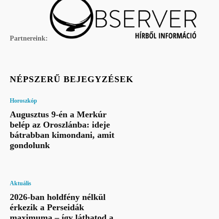
Partnereink:
NÉPSZERŰ BEJEGYZÉSEK
Horoszkóp
Augusztus 9-én a Merkúr
belép az Oroszlánba: ideje
bátrabban kimondani, amit
gondolunk
Aktuális
2026-ban holdfény nélkül
érkezik a Perseidák
maximuma – így láthatod a