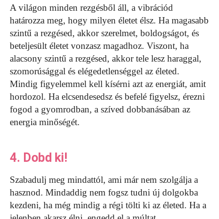
A világon minden rezgésből áll, a vibrációd
határozza meg, hogy milyen életet élsz. Ha magasabb
szintű a rezgésed, akkor szerelmet, boldogságot, és
beteljesült életet vonzasz magadhoz. Viszont, ha
alacsony szintű a rezgésed, akkor tele lesz haraggal,
szomorúsággal és elégedetlenséggel az életed.
Mindig figyelemmel kell kísérni azt az energiát, amit
hordozol. Ha elcsendesedsz és befelé figyelsz, érezni
fogod a gyomrodban, a szíved dobbanásában az
energia minőségét.
4. Dobd ki!
Szabadulj meg mindattól, ami már nem szolgálja a
hasznod. Mindaddig nem fogsz tudni új dolgokba
kezdeni, ha még mindig a régi tölti ki az életed. Ha a
jelenben akarsz élni, engedd el a múltat.