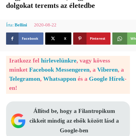
dolgokat teremts az életedbe
2020-08-22
Írta:
Bellini
Facebook
X
Pinterest
Wh
Iratkozz fel
hírlevelünkre
, vagy kövess
minket
Facebook Messengeren
, a
Viberen
, a
Telegramon
,
Whatsappon
és a
Google Hírek
-
en!
Állítsd be, hogy a Filantropikum
cikkeit mindig az elsők között lásd a
Google-ben