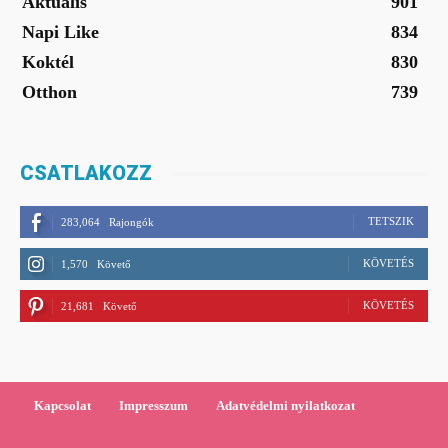
Aktuális
901
Napi Like
834
Koktél
830
Otthon
739
CSATLAKOZZ
TETSZIK
283,064
Rajongók
KÖVETÉS
1,570
Követő
KÖVETÉS
21,681
Követő
Kapcsolat
Impresszum
Adatvédelmi nyilatkozat