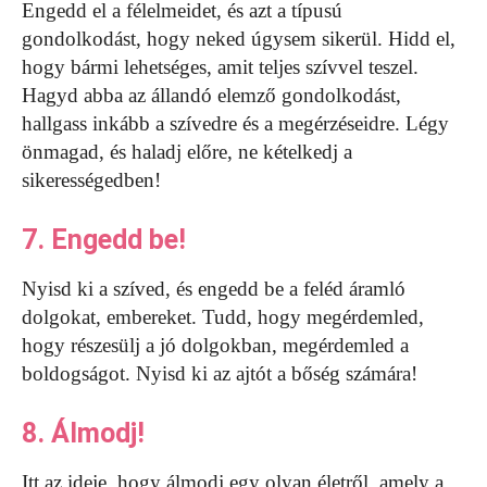
Engedd el a félelmeidet, és azt a típusú
gondolkodást, hogy neked úgysem sikerül. Hidd el,
hogy bármi lehetséges, amit teljes szívvel teszel.
Hagyd abba az állandó elemző gondolkodást,
hallgass inkább a szívedre és a megérzéseidre. Légy
önmagad, és haladj előre, ne kételkedj a
sikerességedben!
7. Engedd be!
Nyisd ki a szíved, és engedd be a feléd áramló
dolgokat, embereket. Tudd, hogy megérdemled,
hogy részesülj a jó dolgokban, megérdemled a
boldogságot. Nyisd ki az ajtót a bőség számára!
8. Álmodj!
Itt az ideje, hogy álmodj egy olyan életről, amely a