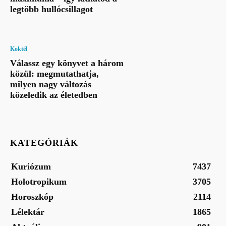
legtöbb hullócsillagot
Koktél
Válassz egy könyvet a három
közül: megmutathatja,
milyen nagy változás
közeledik az életedben
KATEGÓRIÁK
Kuriózum
7437
Holotropikum
3705
Horoszkóp
2114
Lélektár
1865