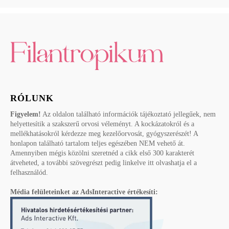
RÓLUNK
Figyelem!
Az oldalon található információk tájékoztató jellegűek, nem
helyettesítik a szakszerű orvosi véleményt. A kockázatokról és a
mellékhatásokról kérdezze meg kezelőorvosát, gyógyszerészét! A
honlapon található tartalom teljes egészében NEM vehető át.
Amennyiben mégis közölni szeretnéd a cikk első 300 karakterét
átveheted, a további szövegrészt pedig linkelve itt olvashatja el a
felhasználód.
Média felületeinket az AdsInteractive értékesíti: