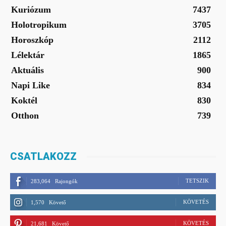
Kuriózum
7437
Holotropikum
3705
Horoszkóp
2112
Lélektár
1865
Aktuális
900
Napi Like
834
Koktél
830
Otthon
739
CSATLAKOZZ
TETSZIK
283,064
Rajongók
KÖVETÉS
1,570
Követő
KÖVETÉS
21,681
Követő