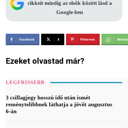
cikkeit mindig az elsők között lásd a
Google-ben
Facebook
X
Pinterest
Whats
Ezeket olvastad már?
LEGFRISSEBB
3 csillagjegy hosszú idő után ismét
reménytelibbnek láthatja a jövőt augusztus
6-án