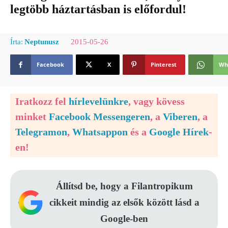
legtöbb háztartásban is előfordul!
2015-05-26
Írta:
Neptunusz
Facebook
X
Pinterest
Wh
Iratkozz fel
hírlevelünkre
, vagy kövess
minket
Facebook Messengeren
, a
Viberen
, a
Telegramon
,
Whatsappon
és a
Google Hírek
-
en!
Állítsd be, hogy a Filantropikum
cikkeit mindig az elsők között lásd a
Google-ben