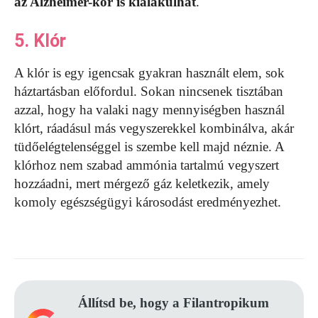
az Alzheimer-kór is kialakulhat
.
5. Klór
A klór is egy igencsak gyakran használt elem, sok
háztartásban előfordul. Sokan nincsenek tisztában
azzal, hogy ha valaki nagy mennyiségben használ
klórt, ráadásul más vegyszerekkel kombinálva, akár
tüdőelégtelenséggel is szembe kell majd néznie. A
klórhoz nem szabad ammónia tartalmú vegyszert
hozzáadni, mert mérgező gáz keletkezik, amely
komoly egészségügyi károsodást eredményezhet.
Állítsd be, hogy a Filantropikum