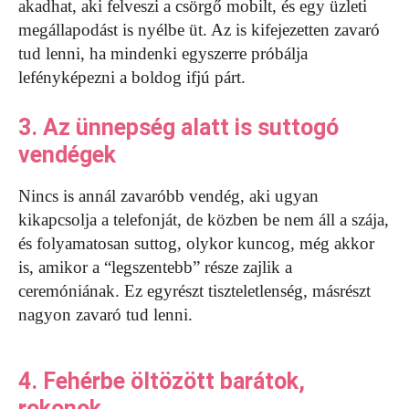
akadhat, aki felveszi a csörgő mobilt, és egy üzleti
megállapodást is nyélbe üt. Az is kifejezetten zavaró
tud lenni, ha mindenki egyszerre próbálja
lefényképezni a boldog ifjú párt.
3. Az ünnepség alatt is suttogó
vendégek
Nincs is annál zavaróbb vendég, aki ugyan
kikapcsolja a telefonját, de közben be nem áll a szája,
és folyamatosan suttog, olykor kuncog, még akkor
is, amikor a “legszentebb” része zajlik a
ceremóniának. Ez egyrészt tiszteletlenség, másrészt
nagyon zavaró tud lenni.
4. Fehérbe öltözött barátok,
rokonok