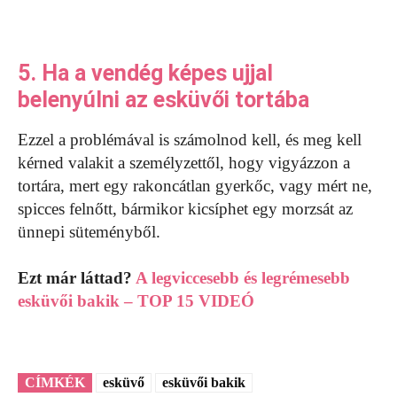
5. Ha a vendég képes ujjal
belenyúlni az esküvői tortába
Ezzel a problémával is számolnod kell, és meg kell
kérned valakit a személyzettől, hogy vigyázzon a
tortára, mert egy rakoncátlan gyerkőc, vagy mért ne,
spicces felnőtt, bármikor kicsíphet egy morzsát az
ünnepi süteményből.
Ezt már láttad?
A legviccesebb és legrémesebb
esküvői bakik – TOP 15 VIDEÓ
CÍMKÉK
esküvő
esküvői bakik