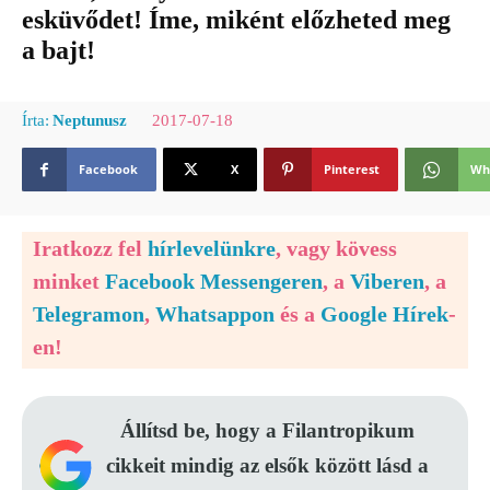
esküvődet! Íme, miként előzheted meg
a bajt!
2017-07-18
Írta:
Neptunusz
Facebook
X
Pinterest
Wh
Iratkozz fel
hírlevelünkre
, vagy kövess
minket
Facebook Messengeren
, a
Viberen
, a
Telegramon
,
Whatsappon
és a
Google Hírek
-
en!
Állítsd be, hogy a Filantropikum
cikkeit mindig az elsők között lásd a