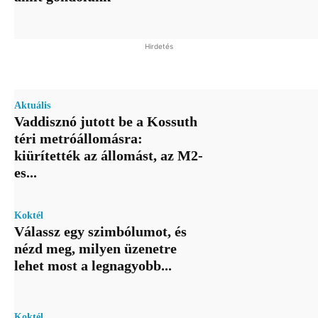
Hirdetés
Aktuális
Vaddisznó jutott be a Kossuth
téri metróállomásra:
kiürítették az állomást, az M2-
es...
Koktél
Válassz egy szimbólumot, és
nézd meg, milyen üzenetre
lehet most a legnagyobb...
Koktél