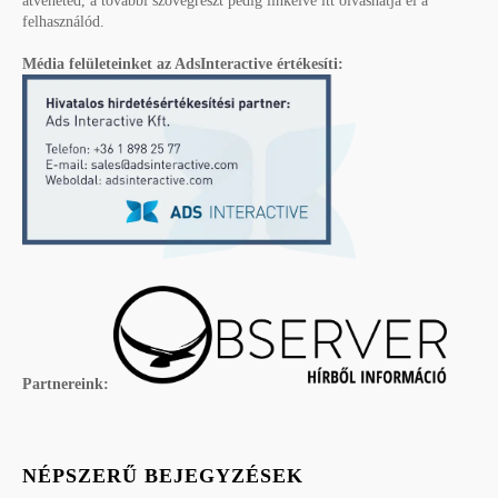
átveheted, a további szövegrészt pedig linkelve itt olvashatja el a
felhasználód.
Média felületeinket az AdsInteractive értékesíti:
Partnereink:
NÉPSZERŰ BEJEGYZÉSEK