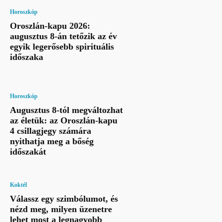
Horoszkóp
Oroszlán-kapu 2026:
augusztus 8-án tetőzik az év
egyik legerősebb spirituális
időszaka
Horoszkóp
Augusztus 8-tól megváltozhat
az életük: az Oroszlán-kapu
4 csillagjegy számára
nyithatja meg a bőség
időszakát
Koktél
Válassz egy szimbólumot, és
nézd meg, milyen üzenetre
lehet most a legnagyobb