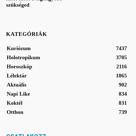
szükséged
KATEGÓRIÁK
Kuriózum
7437
Holotropikum
3705
Horoszkóp
2116
Lélektár
1865
Aktuális
902
Napi Like
834
Koktél
831
Otthon
739