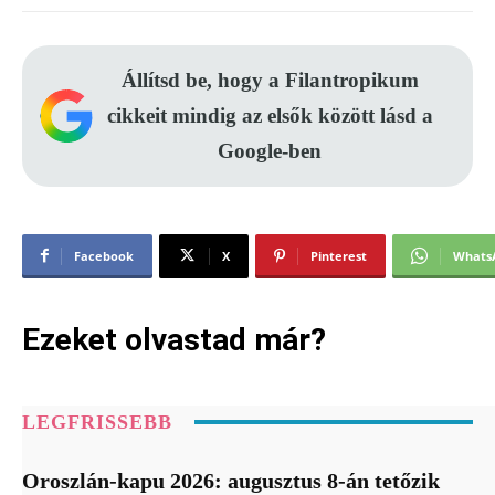
Állítsd be, hogy a Filantropikum
cikkeit mindig az elsők között lásd a
Google-ben
Facebook
X
Pinterest
Whats
Ezeket olvastad már?
LEGFRISSEBB
Oroszlán-kapu 2026: augusztus 8-án tetőzik