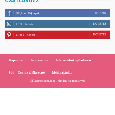
CSATLAKOZZ
TETSZIK
283,064
Rajongók
KÖVETÉS
1,570
Követő
KÖVETÉS
21,681
Követő
Kapcsolat
Impresszum
Adatvédelmi nyilatkozat
Süti – Cookie tájékoztató
Médiaajánlat
©Filantropikum.com - Minden jog fenntartva!