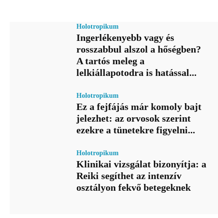
Holotropikum
Ingerlékenyebb vagy és
rosszabbul alszol a hőségben?
A tartós meleg a
lelkiállapotodra is hatással...
Holotropikum
Ez a fejfájás már komoly bajt
jelezhet: az orvosok szerint
ezekre a tünetekre figyelni...
Holotropikum
Klinikai vizsgálat bizonyítja: a
Reiki segíthet az intenzív
osztályon fekvő betegeknek