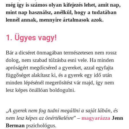
még így is számos olyan kifejezés lehet, amit nap,
mint nap használsz, anélkül, hogy a tudatában
lennél annak, mennyire ártalmasok azok.
1. Ügyes vagy!
Bár a dicséret önmagában természetesen nem rossz
dolog, nem szabad túlzásba esni vele. Ha minden
apróságért megdicséred a gyereket, azzal egyfajta
függőséget alakítasz ki, és a gyerek egy idő után
minden lépésénél megerősítést vár majd, így nem
lesz képes önállóan boldogulni.
„
A gyerek nem fog tudni megállni a saját lábán, és
nem lesz képes az önértékelésre
” –
magyarázza
Jenn
Berman
pszichológus.