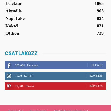
Lélektár
1865
Aktuális
903
Napi Like
834
Koktél
831
Otthon
739
CSATLAKOZZ
TETSZIK
283,064
Rajongók
KÖVETÉS
1,570
Követő
KÖVETÉS
21,681
Követő
Kapcsolat
Impresszum
Adatvédelmi nyilatkozat