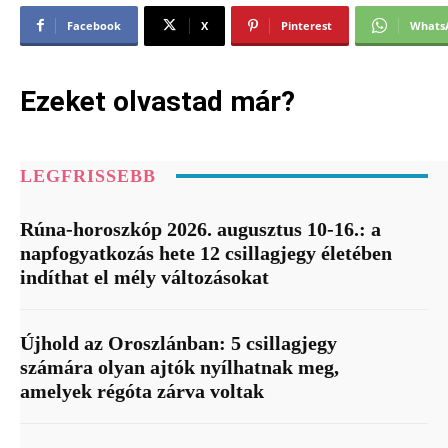
Facebook
X
Pinterest
Whats
Ezeket olvastad már?
LEGFRISSEBB
Rúna-horoszkóp 2026. augusztus 10-16.: a
napfogyatkozás hete 12 csillagjegy életében
indíthat el mély változásokat
Újhold az Oroszlánban: 5 csillagjegy
számára olyan ajtók nyílhatnak meg,
amelyek régóta zárva voltak