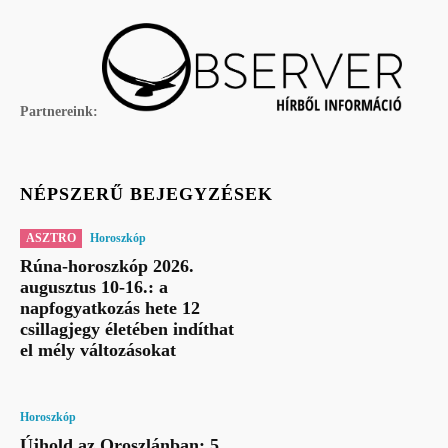
Partnereink:
NÉPSZERŰ BEJEGYZÉSEK
ASZTRO
Horoszkóp
Rúna-horoszkóp 2026.
augusztus 10-16.: a
napfogyatkozás hete 12
csillagjegy életében indíthat
el mély változásokat
Horoszkóp
Újhold az Oroszlánban: 5