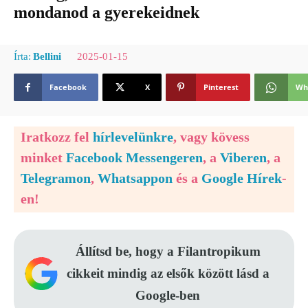
mondanod a gyerekeidnek
2025-01-15
Írta:
Bellini
Facebook
X
Pinterest
Wh
Iratkozz fel
hírlevelünkre
, vagy kövess
minket
Facebook Messengeren
, a
Viberen
, a
Telegramon
,
Whatsappon
és a
Google Hírek
-
en!
Állítsd be, hogy a Filantropikum
cikkeit mindig az elsők között lásd a
Google-ben