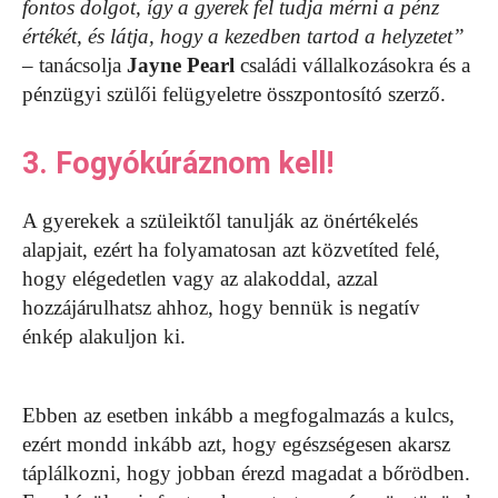
fontos dolgot, így a gyerek fel tudja mérni a pénz
értékét, és látja, hogy a kezedben tartod a helyzetet”
– tanácsolja
Jayne Pearl
családi vállalkozásokra és a
pénzügyi szülői felügyeletre összpontosító szerző.
3. Fogyókúráznom kell!
A gyerekek a szüleiktől tanulják az önértékelés
alapjait, ezért ha folyamatosan azt közvetíted felé,
hogy elégedetlen vagy az alakoddal, azzal
hozzájárulhatsz ahhoz, hogy bennük is negatív
énkép alakuljon ki.
Ebben az esetben inkább a megfogalmazás a kulcs,
ezért mondd inkább azt, hogy egészségesen akarsz
táplálkozni, hogy jobban érezd magadat a bőrödben.