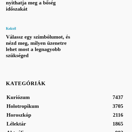
nyithatja meg a bőség
időszakát
Koktél
Válassz egy szimbólumot, és
nézd meg, milyen üzenetre
lehet most a legnagyobb
szükséged
KATEGÓRIÁK
Kuriózum
7437
Holotropikum
3705
Horoszkóp
2116
Lélektár
1865