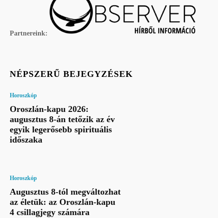
Partnereink:
NÉPSZERŰ BEJEGYZÉSEK
Horoszkóp
Oroszlán-kapu 2026:
augusztus 8-án tetőzik az év
egyik legerősebb spirituális
időszaka
Horoszkóp
Augusztus 8-tól megváltozhat
az életük: az Oroszlán-kapu
4 csillagjegy számára