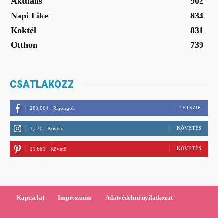
Aktuális
902
Napi Like
834
Koktél
831
Otthon
739
CSATLAKOZZ
TETSZIK
283,064
Rajongók
KÖVETÉS
1,570
Követő
KÖVETÉS
21,681
Követő
Kapcsolat
Impresszum
Adatvédelmi nyilatkozat