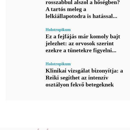
rosszabbul alszol a hőségben?
A tartós meleg a
lelkiállapotodra is hatással...
Holotropikum
Ez a fejfájás már komoly bajt
jelezhet: az orvosok szerint
ezekre a tünetekre figyelni...
Holotropikum
Klinikai vizsgálat bizonyítja: a
Reiki segíthet az intenzív
osztályon fekvő betegeknek