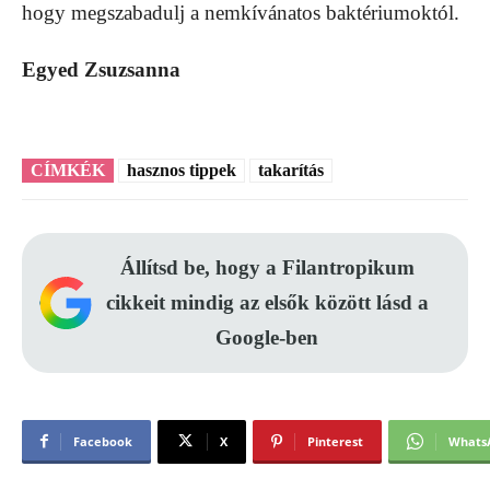
hogy megszabadulj a nemkívánatos baktériumoktól.
Egyed Zsuzsanna
CÍMKÉK
hasznos tippek
takarítás
Állítsd be, hogy a Filantropikum
cikkeit mindig az elsők között lásd a
Google-ben
Facebook
X
Pinterest
Whats