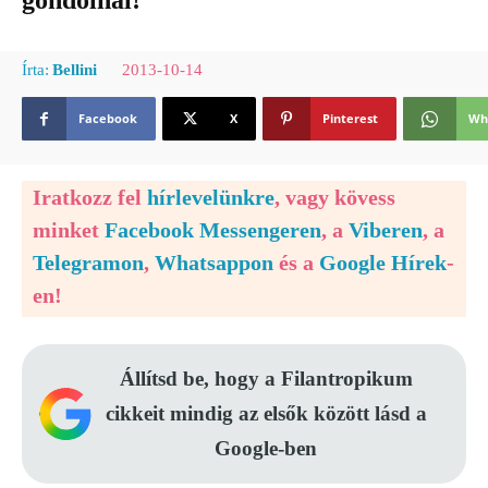
gondolnál!
2013-10-14
Írta:
Bellini
Facebook
X
Pinterest
Wh
Iratkozz fel
hírlevelünkre
, vagy kövess
minket
Facebook Messengeren
, a
Viberen
, a
Telegramon
,
Whatsappon
és a
Google Hírek
-
en!
Állítsd be, hogy a Filantropikum
cikkeit mindig az elsők között lásd a
Google-ben