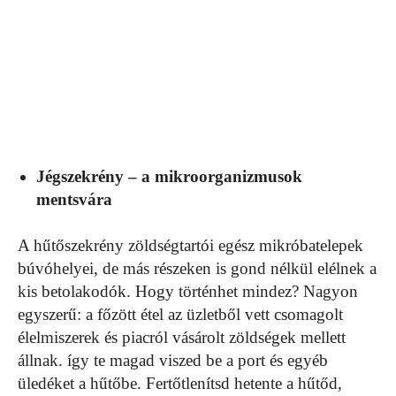
Jégszekrény – a mikroorganizmusok
mentsvára
A hűtőszekrény zöldségtartói egész mikróbatelepek
búvóhelyei, de más részeken is gond nélkül elélnek a
kis betolakodók. Hogy történhet mindez? Nagyon
egyszerű: a főzött étel az üzletből vett csomagolt
élelmiszerek és piacról vásárolt zöldségek mellett
állnak. így te magad viszed be a port és egyéb
üledéket a hűtőbe. Fertőtlenítsd hetente a hűtőd,