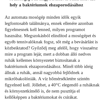
hely a baktériumok elszaporodásához
Az automata mosógép minden idők egyik
legfontosabb találmánya, ennek ellenére azonban
figyelmesnek kell lenned, milyen programot
használsz. Megszokásból elindítod a mosógépet és
egyéb tennivalóknak fogsz, sőt még a bevásárlást is
közbeiktatod? Győződj meg afelől, hogy visszaérsz
mire a program lejár, mert a dobban álló nedves
ruhák kellemes környezetet biztosítanak a
baktériumok elszaporodásához. Minél több ideig
állnak a ruhák, annál nagyobbá fejlődnek a
mikróbakolóniák. A víz hőmérsékletére szintén
figyelned kell. Jóllehet, a 40°C elegendő a ruháknak
és környezetkímélő is, de nem pusztítja el
kellőképpen a baktériumokat és csírákat.