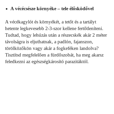
A vécécsésze környéke – tele élősködővel
A vécékagylót és környékét, a tetőt és a tartályt
hetente legkevesebb 2-3-szor kellene fertőtleníteni.
Tudtad, hogy lehúzás után a részecskék akár 2 méter
távolságra is eljuthatnak, a padlón, fajanszon,
törölközőkön vagy akár a fogkeféken landolva?
Tisztítsd megfelelően a fürdőszobát, ha meg akarsz
feledkezni az egészségkárosító parazitáktól.