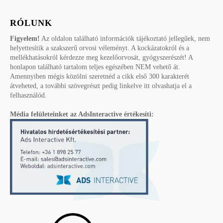
RÓLUNK
Figyelem!
Az oldalon található információk tájékoztató jellegűek, nem
helyettesítik a szakszerű orvosi véleményt. A kockázatokról és a
mellékhatásokról kérdezze meg kezelőorvosát, gyógyszerészét! A
honlapon található tartalom teljes egészében NEM vehető át.
Amennyiben mégis közölni szeretnéd a cikk első 300 karakterét
átveheted, a további szövegrészt pedig linkelve itt olvashatja el a
felhasználód.
Média felületeinket az AdsInteractive értékesíti: