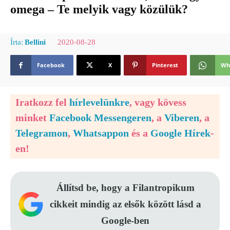
omega – Te melyik vagy közülük?
2020-08-28
Írta:
Bellini
Facebook
X
Pinterest
Wh
Iratkozz fel
hírlevelünkre
, vagy kövess
minket
Facebook Messengeren
, a
Viberen
, a
Telegramon
,
Whatsappon
és a
Google Hírek
-
en!
Állítsd be, hogy a Filantropikum
cikkeit mindig az elsők között lásd a
Google-ben