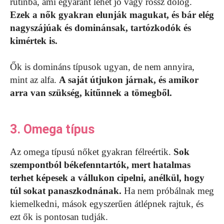
rutinba, ami egyaránt lehet jó vagy rossz dolog.
Ezek a nők gyakran elunják magukat, és bár elég
nagyszájúak és dominánsak, tartózkodók és
kimértek is.
Ők is domináns típusok ugyan, de nem annyira,
mint az alfa.
A saját útjukon járnak, és amikor
arra van szükség, kitűnnek a tömegből.
3. Omega típus
Az omega típusú nőket gyakran félreértik.
Sok
szempontból békefenntartók, mert hatalmas
terhet képesek a vállukon cipelni, anélkül, hogy
túl sokat panaszkodnának.
Ha nem próbálnak meg
kiemelkedni, mások egyszerűen átlépnek rajtuk, és
ezt ők is pontosan tudják.