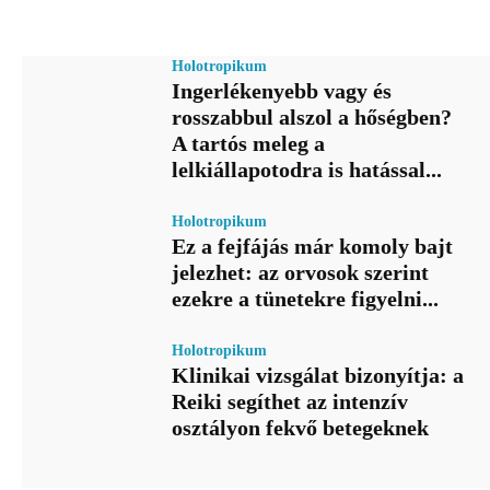
Holotropikum
Ingerlékenyebb vagy és
rosszabbul alszol a hőségben?
A tartós meleg a
lelkiállapotodra is hatással...
Holotropikum
Ez a fejfájás már komoly bajt
jelezhet: az orvosok szerint
ezekre a tünetekre figyelni...
Holotropikum
Klinikai vizsgálat bizonyítja: a
Reiki segíthet az intenzív
osztályon fekvő betegeknek