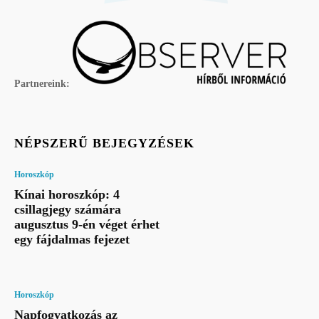
Partnereink:
NÉPSZERŰ BEJEGYZÉSEK
Horoszkóp
Kínai horoszkóp: 4
csillagjegy számára
augusztus 9-én véget érhet
egy fájdalmas fejezet
Horoszkóp
Napfogyatkozás az