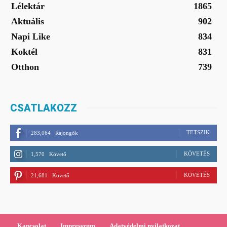
Lélektár
1865
Aktuális
902
Napi Like
834
Koktél
831
Otthon
739
CSATLAKOZZ
TETSZIK
283,064
Rajongók
KÖVETÉS
1,570
Követő
KÖVETÉS
21,681
Követő
Kapcsolat
Impresszum
Adatvédelmi nyilatkozat