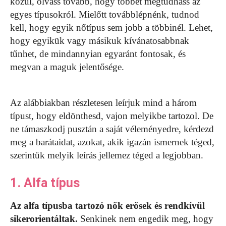
közül, olvass tovább, hogy többet megtudhass az
egyes típusokról. Mielőtt továbblépnénk, tudnod
kell, hogy egyik nőtípus sem jobb a többinél. Lehet,
hogy egyikük vagy másikuk kívánatosabbnak
tűnhet, de mindannyian egyaránt fontosak, és
megvan a maguk jelentősége.
Az alábbiakban részletesen leírjuk mind a három
típust, hogy eldönthesd, vajon melyikbe tartozol. De
ne támaszkodj pusztán a saját véleményedre, kérdezd
meg a barátaidat, azokat, akik igazán ismernek téged,
szerintük melyik leírás jellemez téged a legjobban.
1. Alfa típus
Az alfa típusba tartozó nők erősek és rendkívül
sikerorientáltak.
Senkinek nem engedik meg, hogy