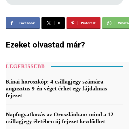
Facebook
X
Pinterest
Whats
Ezeket olvastad már?
LEGFRISSEBB
Kínai horoszkóp: 4 csillagjegy számára
augusztus 9-én véget érhet egy fájdalmas
fejezet
Napfogyatkozás az Oroszlánban: mind a 12
csillagjegy életében új fejezet kezdődhet