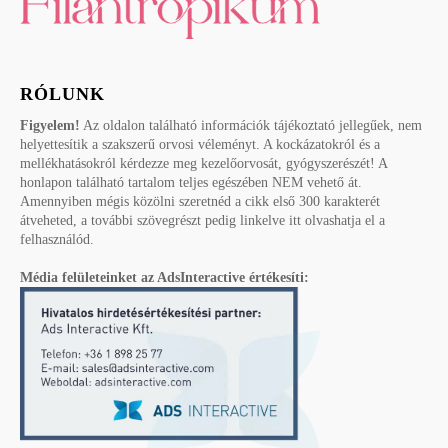
RÓLUNK
Figyelem!
Az oldalon található információk tájékoztató jellegűek, nem
helyettesítik a szakszerű orvosi véleményt. A kockázatokról és a
mellékhatásokról kérdezze meg kezelőorvosát, gyógyszerészét! A
honlapon található tartalom teljes egészében NEM vehető át.
Amennyiben mégis közölni szeretnéd a cikk első 300 karakterét
átveheted, a további szövegrészt pedig linkelve itt olvashatja el a
felhasználód.
Média felületeinket az AdsInteractive értékesíti: