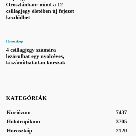
Oroszlánban: mind a 12
csillagjegy életében új fejezet
kezdődhet
Horoszkóp
4 csillagjegy számára
lezárulhat egy nyolcéves,
kiszámíthatatlan korszak
KATEGÓRIÁK
Kuriózum
7437
Holotropikum
3705
Horoszkóp
2120