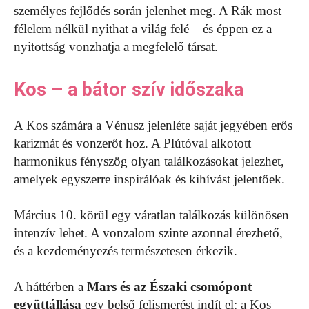
személyes fejlődés során jelenhet meg. A Rák most
félelem nélkül nyithat a világ felé – és éppen ez a
nyitottság vonzhatja a megfelelő társat.
Kos – a bátor szív időszaka
A Kos számára a Vénusz jelenléte saját jegyében erős
karizmát és vonzerőt hoz. A Plútóval alkotott
harmonikus fényszög olyan találkozásokat jelezhet,
amelyek egyszerre inspirálóak és kihívást jelentőek.
Március 10. körül egy váratlan találkozás különösen
intenzív lehet. A vonzalom szinte azonnal érezhető,
és a kezdeményezés természetesen érkezik.
A háttérben a
Mars és az Északi csomópont
együttállása
egy belső felismerést indít el: a Kos