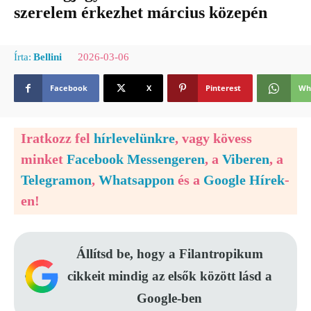
szerelem érkezhet március közepén
2026-03-06
Írta:
Bellini
Facebook
X
Pinterest
Wh
Iratkozz fel
hírlevelünkre
, vagy kövess
minket
Facebook Messengeren
, a
Viberen
, a
Telegramon
,
Whatsappon
és a
Google Hírek
-
en!
Állítsd be, hogy a Filantropikum
cikkeit mindig az elsők között lásd a
Google-ben