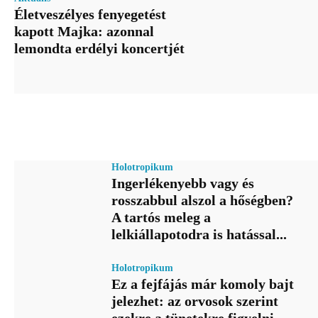
Életveszélyes fenyegetést
kapott Majka: azonnal
lemondta erdélyi koncertjét
Holotropikum
Ingerlékenyebb vagy és
rosszabbul alszol a hőségben?
A tartós meleg a
lelkiállapotodra is hatással...
Holotropikum
Ez a fejfájás már komoly bajt
jelezhet: az orvosok szerint
ezekre a tünetekre figyelni...