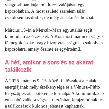
világosabban látja, mit keres valójában egy
kapcsolatban. A most születő szerelem talán
csendesen kezdődik, de mély átalakulást hozhat.
Március 15-én a Merkúr–Mars együttállás segít
kimondani az érzéseket. A Kos most már nem vágyik
félmegoldásokra vagy bizonytalanságra – csak olyan
kapcsolatra, amely őszinte és egyértelmű.
A hét, amikor a sors és az akarat
találkozik
A 2026. március 9–15. közötti időszakot a Halak
energiájának mély érzékenysége és a Vénusz–Plútó
fényszögek átalakító ereje formálja. A kommunikáció
erősebbé válik, a vágyak tisztábban kirajzolódnak, és
a találkozások különös jelentést kaphatnak.