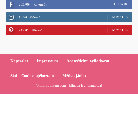
TETSZIK
283,064
Rajongók
KÖVETÉS
1,570
Követő
KÖVETÉS
21,681
Követő
Kapcsolat
Impresszum
Adatvédelmi nyilatkozat
Süti – Cookie tájékoztató
Médiaajánlat
©Filantropikum.com - Minden jog fenntartva!