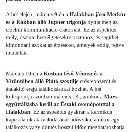
A hét elején, március 9-én a
Halakban járó Merkúr
és a Rákban álló Jupiter trigonja
nyitja meg az
érzelmi kommunikáció csatornáit. Ez az aspektus
mély, őszinte beszélgetésekre ösztönöz, és segíthet
kimondani azokat az érzéseket, amelyek eddig rejtve
maradtak.
Március 10-én a
Kosban lévő Vénusz és a
Vízöntőben álló Plútó szextilje
erős vonzerőt és
átalakító erejű találkozásokat hozhat. A hét
kulcspontja azonban március 13., amikor a
Mars
együttállásba kerül az Északi csomóponttal a
Halakban
. Ez az aspektus gyakran a karmikus
kapcsolatok aktiválódásának időszaka, amikor egy
találkozás vagy döntés hosszú időre meghatározhatja