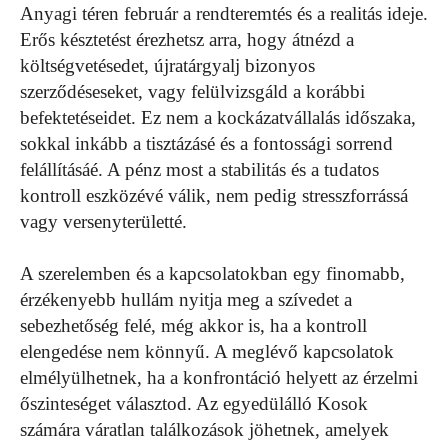
Anyagi téren február a rendteremtés és a realitás ideje.
Erős késztetést érezhetsz arra, hogy átnézd a
költségvetésedet, újratárgyalj bizonyos
szerződéseseket, vagy felülvizsgáld a korábbi
befektetéseidet. Ez nem a kockázatvállalás időszaka,
sokkal inkább a tisztázásé és a fontossági sorrend
felállításáé. A pénz most a stabilitás és a tudatos
kontroll eszközévé válik, nem pedig stresszforrássá
vagy versenyterületté.
A szerelemben és a kapcsolatokban egy finomabb,
érzékenyebb hullám nyitja meg a szívedet a
sebezhetőség felé, még akkor is, ha a kontroll
elengedése nem könnyű. A meglévő kapcsolatok
elmélyülhetnek, ha a konfrontáció helyett az érzelmi
őszinteséget választod. Az egyedülálló Kosok
számára váratlan találkozások jöhetnek, amelyek