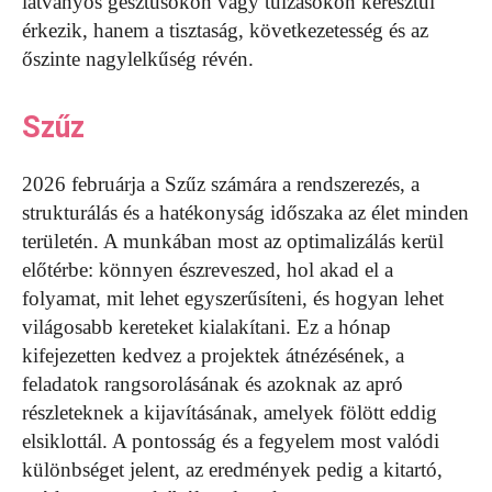
látványos gesztusokon vagy túlzásokon keresztül
érkezik, hanem a tisztaság, következetesség és az
őszinte nagylelkűség révén.
Szűz
2026 februárja a Szűz számára a rendszerezés, a
strukturálás és a hatékonyság időszaka az élet minden
területén. A munkában most az optimalizálás kerül
előtérbe: könnyen észreveszed, hol akad el a
folyamat, mit lehet egyszerűsíteni, és hogyan lehet
világosabb kereteket kialakítani. Ez a hónap
kifejezetten kedvez a projektek átnézésének, a
feladatok rangsorolásának és azoknak az apró
részleteknek a kijavításának, amelyek fölött eddig
elsiklottál. A pontosság és a fegyelem most valódi
különbséget jelent, az eredmények pedig a kitartó,