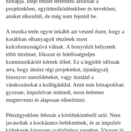
hónapja. Ideje rendet teremteni azokban a
projektekben, együttműködésekben és tervekben,
amiket elkezdtél, de még nem fejeztél be.
A munka terén egyre inkább azt veszed észre, hogy a
korábban elhanyagolt részletek most
kulcsfontosságúvá válnak. A bonyolult helyzetek
több türelmet, fókuszt és felelősségteljes
kommunikációt kérnek tőled. Ez a legjobb időszak
arra, hogy átnézz régi projekteket, újratárgyalj
bizonyos szerződéseket, vagy tisztázd a
várakozásokat a kollégáiddal. Amit más hónapokban
gyorsan, impulzívan intéznél, most érdemes
megtervezni és alaposan ellenőrizni.
Pénzügyekben február a körültekintésről szól. Nem
javasoltak a kockázatos befektetések, és az impulzív
költekezés könnyen csalódáshoz vezethet. Viszont jó