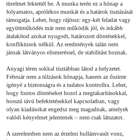
türelmet fektettél be. A munka terén ez a hónap a
folyamatos, aprólékos munkát és a határok tisztázását
támogatja. Lehet, hogy rájössz: egy-két feladat vagy
együttműködés már nem működik jól, és inkább
átalakítod azokat nyugodt, határozott döntésekkel,
konfliktusok nélkül. Az eredmények talán nem
járnak látványos elismeréssel, de stabilitást hoznak.
Anyagi téren sokkal tisztábban látod a helyzetet.
Február nem a túlzások hónapja, hanem az őszinte
igényé a biztonságra és a tudatos kontrollra. Lehet,
hogy fontos döntéseket hozol a megtakarításokkal,
hosszú távú befektetésekkel kapcsolatban, vagy
olyan kiadásokat engedsz meg magadnak, amelyek
valódi kényelmet jelentenek – nem csak látszatot.
A szerelemben nem az érzelmi hullámvasút vonz,