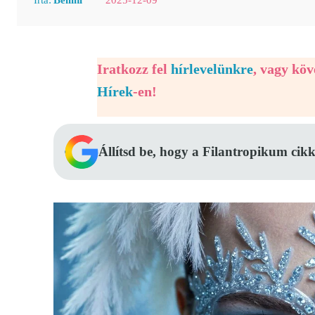
Iratkozz fel
hírlevelünkre
, vagy kö
Hírek
-en!
Állítsd be, hogy a Filantropikum cikk