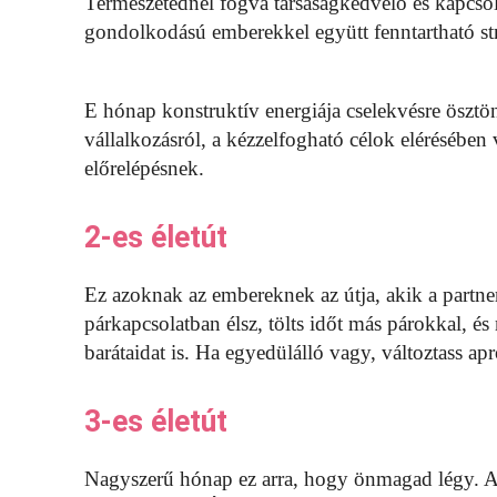
Természetednél fogva társaságkedvelő és kapcso
gondolkodású emberekkel együtt fenntartható str
E hónap konstruktív energiája cselekvésre ösztö
vállalkozásról, a kézzelfogható célok elérésébe
előrelépésnek.
2-es életút
Ez azoknak az embereknek az útja, akik a partne
párkapcsolatban élsz, tölts időt más párokkal, és
barátaidat is. Ha egyedülálló vagy, változtass a
3-es életút
Nagyszerű hónap ez arra, hogy önmagad légy. Az