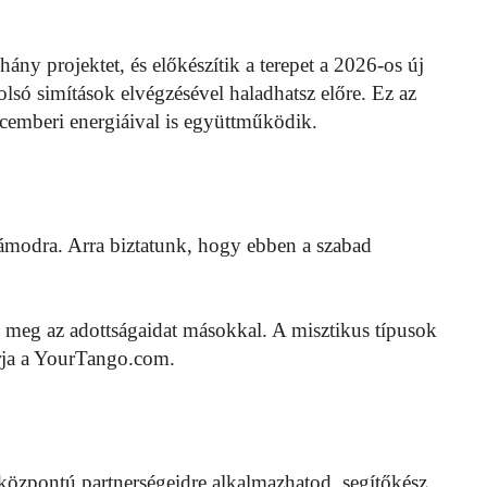
hány projektet, és előkészítik a terepet a 2026-os új
lsó simítások elvégzésével haladhatsz előre. Ez az
cemberi energiáival is együttműködik.
ámodra. Arra biztatunk, hogy ebben a szabad
d meg az adottságaidat másokkal. A misztikus típusok
írja a YourTango.com.
központú partnerségeidre alkalmazhatod, segítőkész