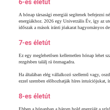
6-es életút
A hónap társasági energiái segítenek befejezni né
energiákhoz. 2026 egy Univerzális Év, így az uto
időszak a mások iránti jóakarat hagyományos de
7-es életút
Ez egy meglehetősen kellemetlen hónap lehet sz
rezgésben találj rá önmagadra.
Ha általában elég vállalkozó szellemű vagy, osz
ezzel szemben előhozhatják híres intuíciójukat, 
8-es életút
Ebben a hónapban a három hold energiáit a szív