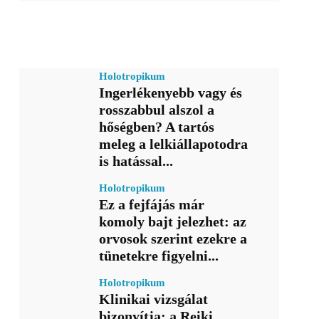
Holotropikum
Ingerlékenyebb vagy és
rosszabbul alszol a
hőségben? A tartós
meleg a lelkiállapotodra
is hatással...
Holotropikum
Ez a fejfájás már
komoly bajt jelezhet: az
orvosok szerint ezekre a
tünetekre figyelni...
Holotropikum
Klinikai vizsgálat
bizonyítja: a Reiki