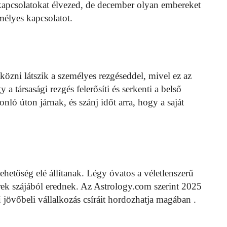
apcsolatokat élvezed, de december olyan embereket
élyes kapcsolatot.
közni látszik a személyes rezgéseddel, mivel ez az
a társasági rezgés felerősíti és serkenti a belső
ló úton járnak, és szánj időt arra, hogy a saját
lehetőség elé állítanak. Légy óvatos a véletlenszerű
rek szájából erednek. Az Astrology.com szerint 2025
övőbeli vállalkozás csíráit hordozhatja magában .