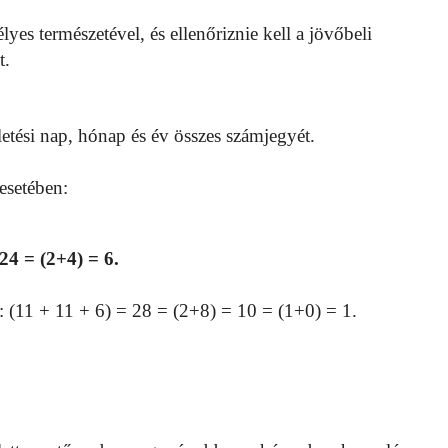
lyes természetével, és ellenőriznie kell a jövőbeli
t.
letési nap, hónap és év összes számjegyét.
esetében:
24 = (2+4) = 6.
 (11 + 11 + 6) = 28 = (2+8) = 10 = (1+0) = 1.