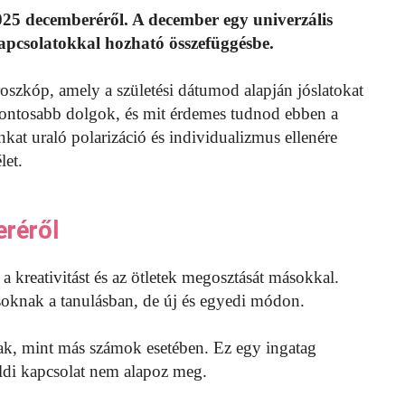
2025 decemberéről. A december egy univerzális
kapcsolatokkal hozható összefüggésbe.
szkóp, amely a születési dátumod alapján jóslatokat
gfontosabb dolgok, és mit érdemes tudnod ebben a
at uraló polarizáció és individualizmus ellenére
let.
eréről
 kreativitást és az ötletek megosztását másokkal.
soknak a tanulásban, de új és egyedi módon.
bbak, mint más számok esetében. Ez egy ingatag
ldi kapcsolat nem alapoz meg.