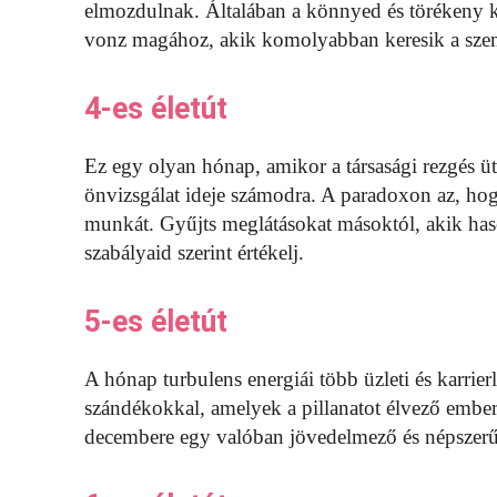
elmozdulnak. Általában a könnyed és törékeny k
vonz magához, akik komolyabban keresik a szem
4-es életút
Ez egy olyan hónap, amikor a társasági rezgés üt
önvizsgálat ideje számodra. A paradoxon az, hogy 
munkát. Gyűjts meglátásokat másoktól, akik hason
szabályaid szerint értékelj.
5-es életút
A hónap turbulens energiái több üzleti és karrier
szándékokkal, amelyek a pillanatot élvező embe
decembere egy valóban jövedelmező és népszerű j