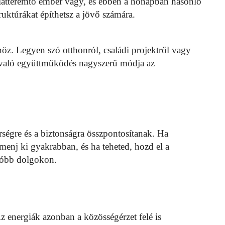
latteremtő ember vagy, és ebben a hónapban hasonló
uktúrákat építhetsz a jövő számára.
nöz. Legyen szó otthonról, családi projektről vagy
n való együttműködés nagyszerű módja az
rségre és a biztonságra összpontosítanak. Ha
 menj ki gyakrabban, és ha teheted, hozd el a
próbb dolgokon.
 energiák azonban a közösségérzet felé is