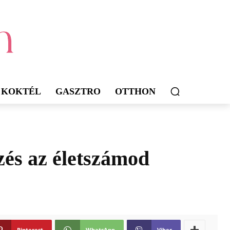
KOKTÉL
GASZTRO
OTTHON
zés az életszámod
Pinterest
WhatsApp
Viber