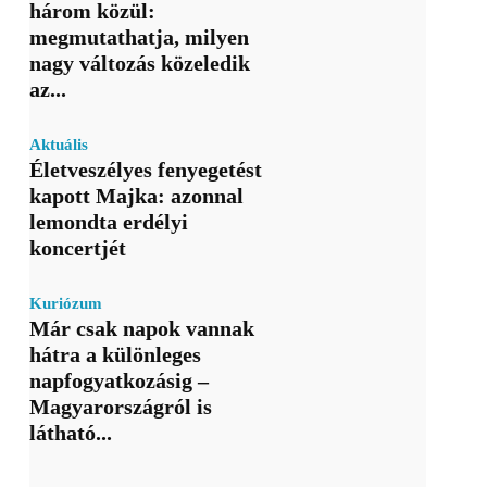
három közül:
megmutathatja, milyen
nagy változás közeledik
az...
Aktuális
Életveszélyes fenyegetést
kapott Majka: azonnal
lemondta erdélyi
koncertjét
Kuriózum
Már csak napok vannak
hátra a különleges
napfogyatkozásig –
Magyarországról is
látható...