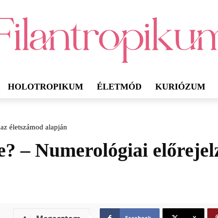
HOLOTROPIKUM
ÉLETMÓD
KURIÓZUM
az életszámod alapján
? – Numerológiai előrejel
Facebook
X