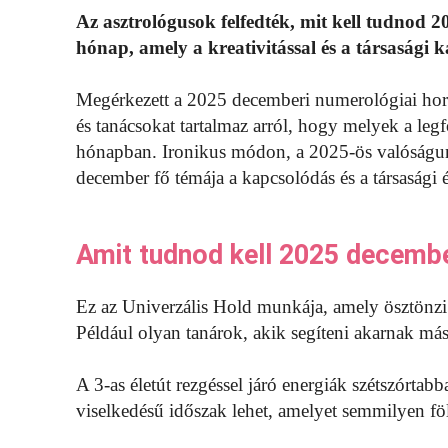
Az asztrológusok felfedték, mit kell tudnod 
hónap, amely a kreativitással és a társasági 
Megérkezett a 2025 decemberi numerológiai horo
és tanácsokat tartalmaz arról, hogy melyek a le
hónapban. Ironikus módon, a 2025-ös valóságunk
december fő témája a kapcsolódás és a társasági é
Amit tudnod kell 2025 decemb
Ez az Univerzális Hold munkája, amely ösztönzi a
Például olyan tanárok, akik segíteni akarnak má
A 3-as életút rezgéssel járó energiák szétszórta
viselkedésű időszak lehet, amelyet semmilyen fö