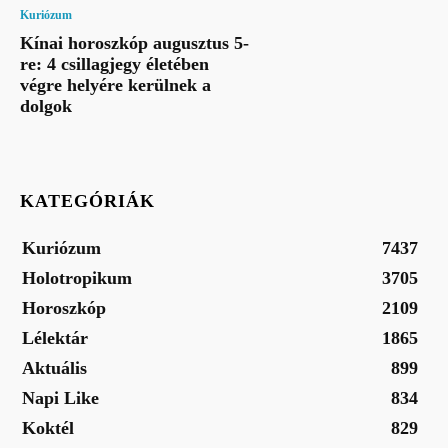
Kuriózum
Kínai horoszkóp augusztus 5-
re: 4 csillagjegy életében
végre helyére kerülnek a
dolgok
KATEGÓRIÁK
Kuriózum
7437
Holotropikum
3705
Horoszkóp
2109
Lélektár
1865
Aktuális
899
Napi Like
834
Koktél
829