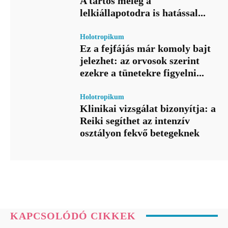
A tartós meleg a
lelkiállapotodra is hatással...
Holotropikum
Ez a fejfájás már komoly bajt
jelezhet: az orvosok szerint
ezekre a tünetekre figyelni...
Holotropikum
Klinikai vizsgálat bizonyítja: a
Reiki segíthet az intenzív
osztályon fekvő betegeknek
KAPCSOLÓDÓ CIKKEK