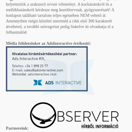
helyettesítik a szakszerű orvosi véleményt. A kockázatokról és a
mellékhatásokról kérdezze meg kezelőorvosát, gyógyszerészét! A
honlapon található tartalom teljes egészében NEM vehető át.
Amennyiben mégis közölni szeretnéd a cikk első 300 karakterét
átveheted, a további szövegrészt pedig linkelve itt olvashatja el a
felhasználód.
Média felületeinket az AdsInteractive értékesíti:
Partnereink: