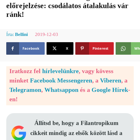
előrejelzése: csodálatos átalakulás vár
ránk!
2019-12-03
Írta:
Bellini
Facebook
X
Pinterest
Wh
Iratkozz fel
hírlevelünkre
, vagy kövess
minket
Facebook Messengeren
, a
Viberen
, a
Telegramon
,
Whatsappon
és a
Google Hírek
-
en!
Állítsd be, hogy a Filantropikum
cikkeit mindig az elsők között lásd a