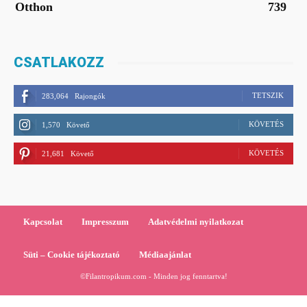
Otthon
739
CSATLAKOZZ
TETSZIK
283,064
Rajongók
KÖVETÉS
1,570
Követő
KÖVETÉS
21,681
Követő
Kapcsolat
Impresszum
Adatvédelmi nyilatkozat
Süti – Cookie tájékoztató
Médiaajánlat
©Filantropikum.com - Minden jog fenntartva!