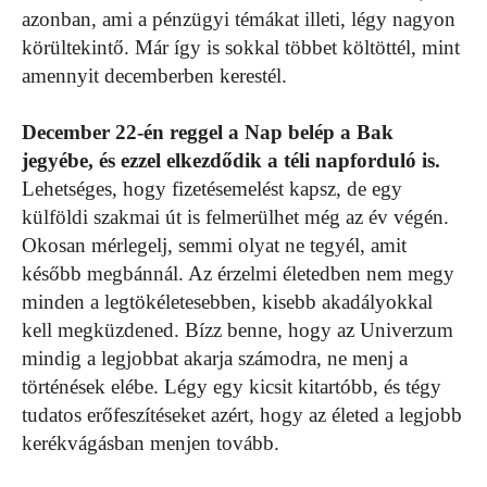
azonban, ami a pénzügyi témákat illeti, légy nagyon
körültekintő. Már így is sokkal többet költöttél, mint
amennyit decemberben kerestél.
December 22-én reggel a Nap belép a Bak
jegyébe, és ezzel elkezdődik a téli napforduló is.
Lehetséges, hogy fizetésemelést kapsz, de egy
külföldi szakmai út is felmerülhet még az év végén.
Okosan mérlegelj, semmi olyat ne tegyél, amit
később megbánnál. Az érzelmi életedben nem megy
minden a legtökéletesebben, kisebb akadályokkal
kell megküzdened. Bízz benne, hogy az Univerzum
mindig a legjobbat akarja számodra, ne menj a
történések elébe. Légy egy kicsit kitartóbb, és tégy
tudatos erőfeszítéseket azért, hogy az életed a legjobb
kerékvágásban menjen tovább.