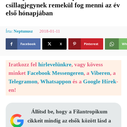
csillagjegynek remekül fog menni az év
első hónapjában
2018-01-11
Írta:
Neptunusz
Facebook
X
Pinterest
Wh
Iratkozz fel
hírlevelünkre
, vagy kövess
minket
Facebook Messengeren
, a
Viberen
, a
Telegramon
,
Whatsappon
és a
Google Hírek
-
en!
Állítsd be, hogy a Filantropikum
cikkeit mindig az elsők között lásd a