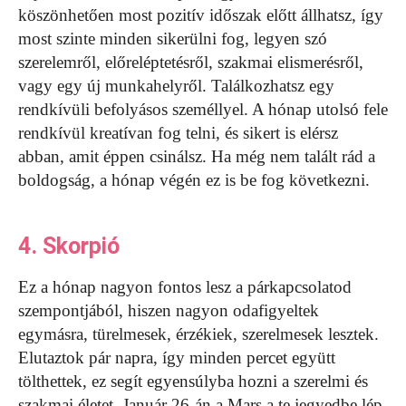
köszönhetően most pozitív időszak előtt állhatsz, így
most szinte minden sikerülni fog, legyen szó
szerelemről, előreléptetésről, szakmai elismerésről,
vagy egy új munkahelyről. Találkozhatsz egy
rendkívüli befolyásos személlyel. A hónap utolsó fele
rendkívül kreatívan fog telni, és sikert is elérsz
abban, amit éppen csinálsz. Ha még nem talált rád a
boldogság, a hónap végén ez is be fog következni.
4. Skorpió
Ez a hónap nagyon fontos lesz a párkapcsolatod
szempontjából, hiszen nagyon odafigyeltek
egymásra, türelmesek, érzékiek, szerelmesek lesztek.
Elutaztok pár napra, így minden percet együtt
tölthettek, ez segít egyensúlyba hozni a szerelmi és
szakmai életet. Január 26-án a Mars a te jegyedbe lép,