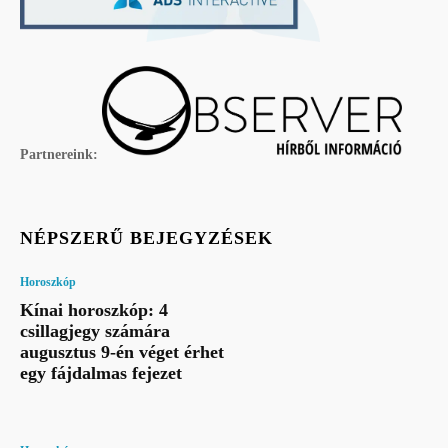
Partnereink:
NÉPSZERŰ BEJEGYZÉSEK
Horoszkóp
Kínai horoszkóp: 4
csillagjegy számára
augusztus 9-én véget érhet
egy fájdalmas fejezet