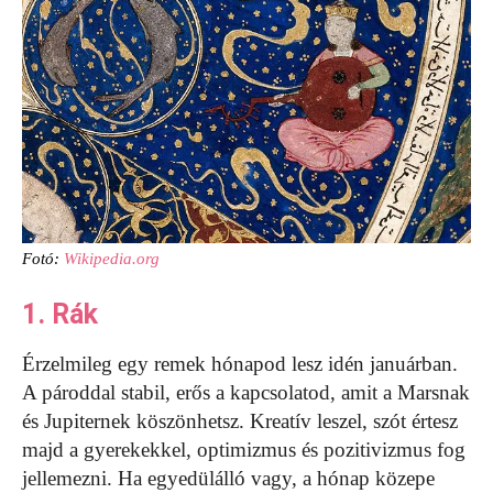
Fotó:
Wikipedia.org
1. Rák
Érzelmileg egy remek hónapod lesz idén januárban.
A pároddal stabil, erős a kapcsolatod, amit a Marsnak
és Jupiternek köszönhetsz. Kreatív leszel, szót értesz
majd a gyerekekkel, optimizmus és pozitivizmus fog
jellemezni. Ha egyedülálló vagy, a hónap közepe