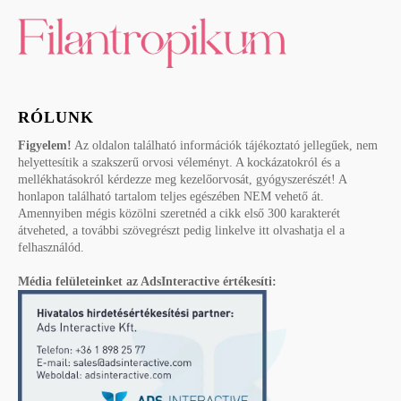
RÓLUNK
Figyelem!
Az oldalon található információk tájékoztató jellegűek, nem
helyettesítik a szakszerű orvosi véleményt. A kockázatokról és a
mellékhatásokról kérdezze meg kezelőorvosát, gyógyszerészét! A
honlapon található tartalom teljes egészében NEM vehető át.
Amennyiben mégis közölni szeretnéd a cikk első 300 karakterét
átveheted, a további szövegrészt pedig linkelve itt olvashatja el a
felhasználód.
Média felületeinket az AdsInteractive értékesíti: