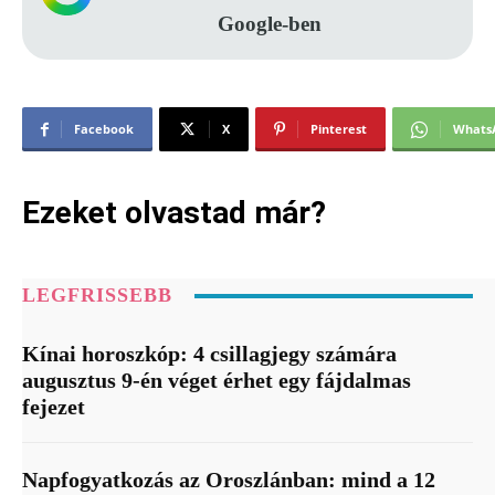
Google-ben
Facebook
X
Pinterest
Whats
Ezeket olvastad már?
LEGFRISSEBB
Kínai horoszkóp: 4 csillagjegy számára
augusztus 9-én véget érhet egy fájdalmas
fejezet
Napfogyatkozás az Oroszlánban: mind a 12