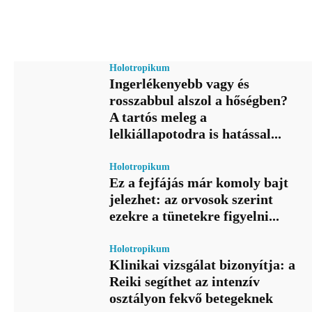
Holotropikum
Ingerlékenyebb vagy és
rosszabbul alszol a hőségben?
A tartós meleg a
lelkiállapotodra is hatással...
Holotropikum
Ez a fejfájás már komoly bajt
jelezhet: az orvosok szerint
ezekre a tünetekre figyelni...
Holotropikum
Klinikai vizsgálat bizonyítja: a
Reiki segíthet az intenzív
osztályon fekvő betegeknek