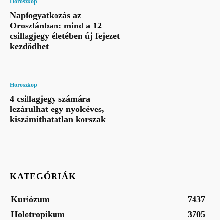
Horoszkóp
Napfogyatkozás az
Oroszlánban: mind a 12
csillagjegy életében új fejezet
kezdődhet
Horoszkóp
4 csillagjegy számára
lezárulhat egy nyolcéves,
kiszámíthatatlan korszak
KATEGÓRIÁK
Kuriózum
7437
Holotropikum
3705