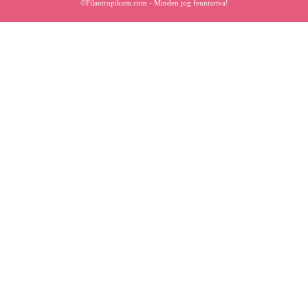
©Filantropikum.com - Minden jog fenntartva!