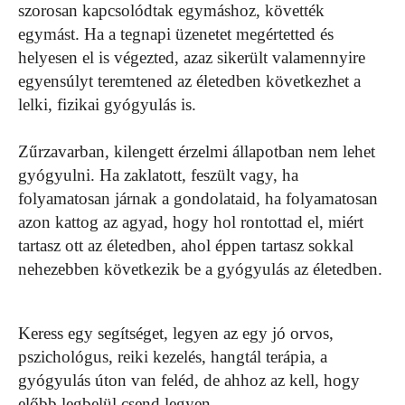
szorosan kapcsolódtak egymáshoz, követték
egymást. Ha a tegnapi üzenetet megértetted és
helyesen el is végezted, azaz sikerült valamennyire
egyensúlyt teremtened az életedben következhet a
lelki, fizikai gyógyulás is.
Zűrzavarban, kilengett érzelmi állapotban nem lehet
gyógyulni. Ha zaklatott, feszült vagy, ha
folyamatosan járnak a gondolataid, ha folyamatosan
azon kattog az agyad, hogy hol rontottad el, miért
tartasz ott az életedben, ahol éppen tartasz sokkal
nehezebben következik be a gyógyulás az életedben.
Keress egy segítséget, legyen az egy jó orvos,
pszichológus, reiki kezelés, hangtál terápia, a
gyógyulás úton van feléd, de ahhoz az kell, hogy
előbb legbelül csend legyen.