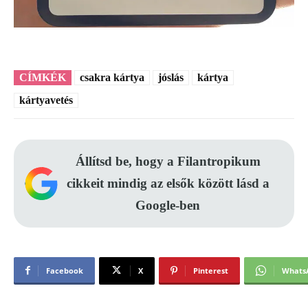
CÍMKÉK
csakra kártya
jóslás
kártya
kártyavetés
Állítsd be, hogy a Filantropikum
cikkeit mindig az elsők között lásd a
Google-ben
Facebook
X
Pinterest
Whats