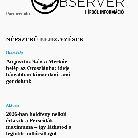
Partnereink:
NÉPSZERŰ BEJEGYZÉSEK
Horoszkóp
Augusztus 9-én a Merkúr
belép az Oroszlánba: ideje
bátrabban kimondani, amit
gondolunk
Aktuális
2026-ban holdfény nélkül
érkezik a Perseidák
maximuma – így láthatod a
legtöbb hullócsillagot