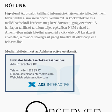
RÓLUNK
Figyelem!
Az oldalon található információk tájékoztató jellegűek, nem
helyettesítik a szakszerű orvosi véleményt. A kockázatokról és a
mellékhatásokról kérdezze meg kezelőorvosát, gyógyszerészét! A
honlapon található tartalom teljes egészében NEM vehető át.
Amennyiben mégis közölni szeretnéd a cikk első 300 karakterét
átveheted, a további szövegrészt pedig linkelve itt olvashatja el a
felhasználód.
Média felületeinket az AdsInteractive értékesíti: