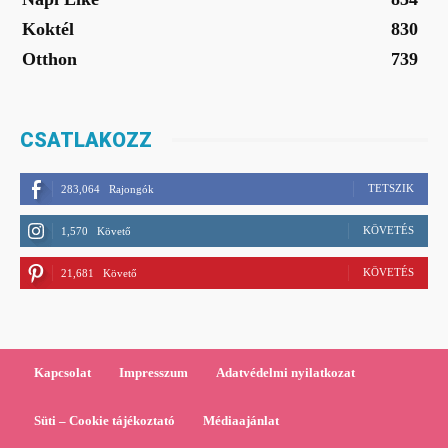
Koktél
830
Otthon
739
CSATLAKOZZ
TETSZIK
283,064
Rajongók
KÖVETÉS
1,570
Követő
KÖVETÉS
21,681
Követő
Kapcsolat
Impresszum
Adatvédelmi nyilatkozat
Süti – Cookie tájékoztató
Médiaajánlat