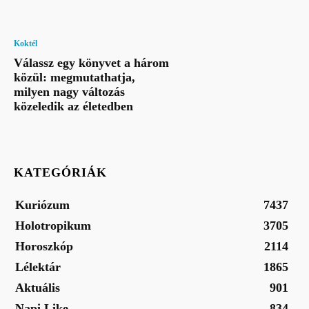
Koktél
Válassz egy könyvet a három
közül: megmutathatja,
milyen nagy változás
közeledik az életedben
KATEGÓRIÁK
Kuriózum
7437
Holotropikum
3705
Horoszkóp
2114
Lélektár
1865
Aktuális
901
Napi Like
834