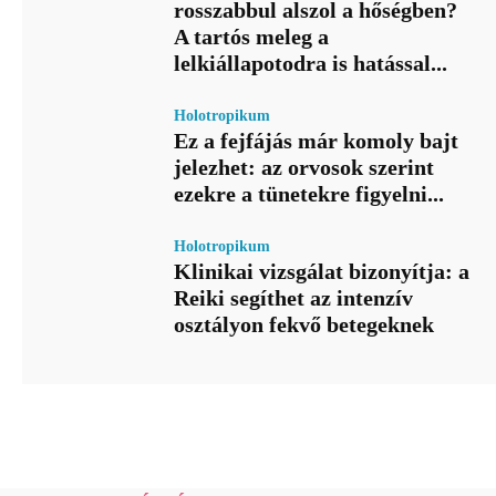
rosszabbul alszol a hőségben?
A tartós meleg a
lelkiállapotodra is hatással...
Holotropikum
Ez a fejfájás már komoly bajt
jelezhet: az orvosok szerint
ezekre a tünetekre figyelni...
Holotropikum
Klinikai vizsgálat bizonyítja: a
Reiki segíthet az intenzív
osztályon fekvő betegeknek