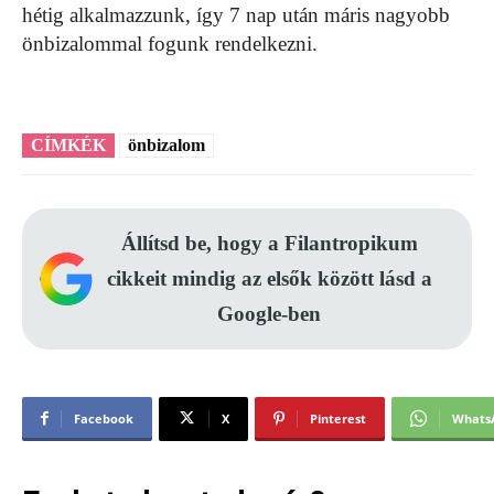
hétig alkalmazzunk, így 7 nap után máris nagyobb
önbizalommal fogunk rendelkezni.
CÍMKÉK
önbizalom
Állítsd be, hogy a Filantropikum
cikkeit mindig az elsők között lásd a
Google-ben
Facebook
X
Pinterest
Whats