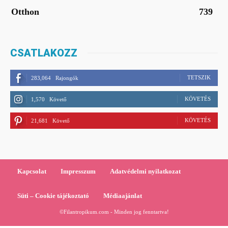
Otthon
739
CSATLAKOZZ
TETSZIK
283,064
Rajongók
KÖVETÉS
1,570
Követő
KÖVETÉS
21,681
Követő
Kapcsolat
Impresszum
Adatvédelmi nyilatkozat
Süti – Cookie tájékoztató
Médiaajánlat
©Filantropikum.com - Minden jog fenntartva!