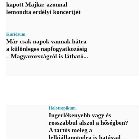
kapott Majka: azonnal
lemondta erdélyi koncertjét
Kuriózum
Már csak napok vannak hátra
a különleges napfogyatkozásig
– Magyarországról is látható...
Holotropikum
Ingerlékenyebb vagy és
rosszabbul alszol a hőségben?
A tartós meleg a
lelkiállapotodra is hatással...