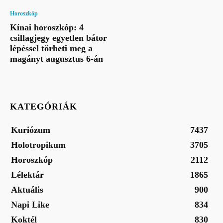
Horoszkóp
Kínai horoszkóp: 4
csillagjegy egyetlen bátor
lépéssel törheti meg a
magányt augusztus 6-án
KATEGÓRIÁK
Kuriózum
7437
Holotropikum
3705
Horoszkóp
2112
Lélektár
1865
Aktuális
900
Napi Like
834
Koktél
830