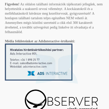
Figyelem!
Az oldalon található információk tájékoztató jellegűek, nem
helyettesítik a szakszerű orvosi véleményt. A kockázatokról és a
mellékhatásokról kérdezze meg kezelőorvosát, gyógyszerészét! A
honlapon található tartalom teljes egészében NEM vehető át.
Amennyiben mégis közölni szeretnéd a cikk első 300 karakterét
átveheted, a további szövegrészt pedig linkelve itt olvashatja el a
felhasználód.
Média felületeinket az AdsInteractive értékesíti: