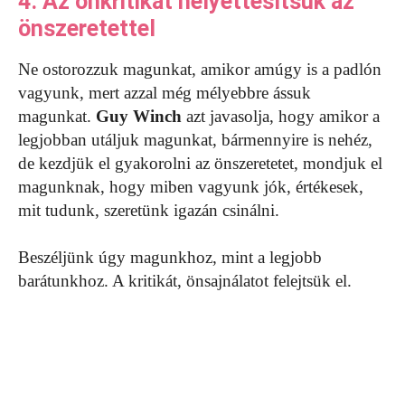
4. Az önkritikát helyettesítsük az
önszeretettel
Ne ostorozzuk magunkat, amikor amúgy is a padlón
vagyunk, mert azzal még mélyebbre ássuk
magunkat.
Guy Winch
azt javasolja, hogy amikor a
legjobban utáljuk magunkat, bármennyire is nehéz,
de kezdjük el gyakorolni az önszeretetet, mondjuk el
magunknak, hogy miben vagyunk jók, értékesek,
mit tudunk, szeretünk igazán csinálni.
Beszéljünk úgy magunkhoz, mint a legjobb
barátunkhoz. A kritikát, önsajnálatot felejtsük el.