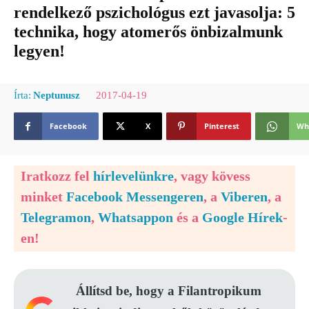
rendelkező pszichológus ezt javasolja: 5
technika, hogy atomerős önbizalmunk
legyen!
2017-04-19
Írta:
Neptunusz
Facebook
X
Pinterest
Wh
Iratkozz fel
hírlevelünkre
, vagy kövess
minket
Facebook Messengeren
, a
Viberen
, a
Telegramon
,
Whatsappon
és a
Google Hírek
-
en!
Állítsd be, hogy a Filantropikum