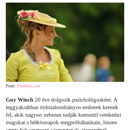
Fotó:
Pixabay.com
Guy Winch
20 éve dolgozik pszichológusként. A
leggyakrabban önbizalomhiányos emberek keresik
fel, akik nagyon nehezen tudják keresztül verekedni
magukat a hétköznapok megpróbáltatásain, hiszen
szinte folyamatosan szoronganak, stresszelnek,