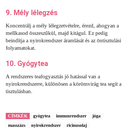
9. Mély lélegzés
Koncentrálj a mély lélegzetvételre, érezd, ahogyan a
mellkasod összeszűkül, majd kitágul. Ez pedig
beindítja a nyirokrendszer áramlását és az öntisztulási
folyamatokat.
10. Gyógytea
A rendszeres teafogyasztás jó hatással van a
nyirokrendszerre, különösen a körömvirág tea segít a
tisztulásban.
CÍMKÉK
gyógytea
immunrendszer
jóga
masszázs
nyirokrendszer
ricinusolaj