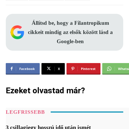
Állítsd be, hogy a Filantropikum
cikkeit mindig az elsők között lásd a
Google-ben
Facebook
X
Pinterest
Whats
Ezeket olvastad már?
LEGFRISSEBB
3 csillagjegy hosszú idő után ismét