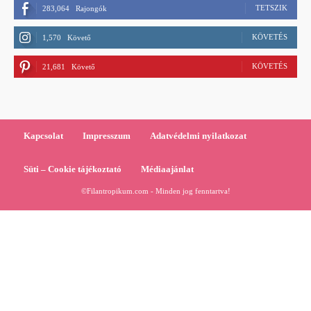
TETSZIK
283,064
Rajongók
KÖVETÉS
1,570
Követő
KÖVETÉS
21,681
Követő
Kapcsolat
Impresszum
Adatvédelmi nyilatkozat
Süti – Cookie tájékoztató
Médiaajánlat
©Filantropikum.com - Minden jog fenntartva!