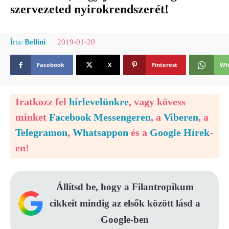
szervezeted nyirokrendszerét!
2019-01-20
Írta:
Bellini
Facebook
X
Pinterest
Wh
Iratkozz fel
hírlevelünkre
, vagy kövess
minket
Facebook Messengeren
, a
Viberen
, a
Telegramon
,
Whatsappon
és a
Google Hírek
-
en!
Állítsd be, hogy a Filantropikum
cikkeit mindig az elsők között lásd a
Google-ben