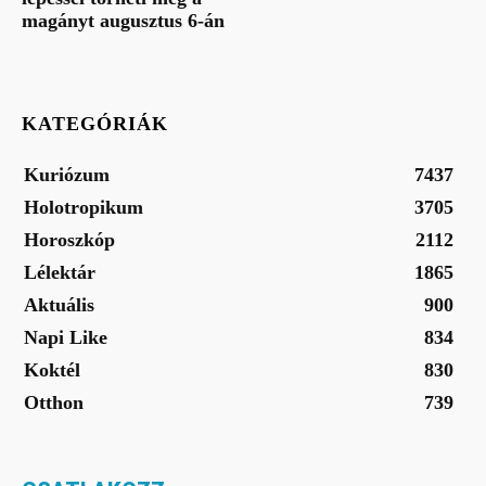
magányt augusztus 6-án
KATEGÓRIÁK
Kuriózum
7437
Holotropikum
3705
Horoszkóp
2112
Lélektár
1865
Aktuális
900
Napi Like
834
Koktél
830
Otthon
739