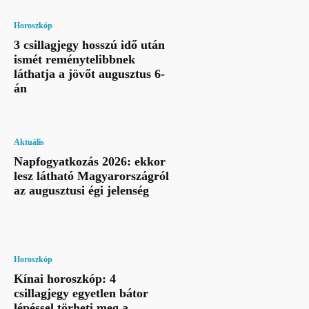
Horoszkóp
3 csillagjegy hosszú idő után
ismét reménytelibbnek
láthatja a jövőt augusztus 6-
án
Aktuális
Napfogyatkozás 2026: ekkor
lesz látható Magyarországról
az augusztusi égi jelenség
Horoszkóp
Kínai horoszkóp: 4
csillagjegy egyetlen bátor
lépéssel törheti meg a