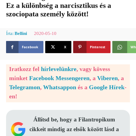
Ez a különbség a narcisztikus és a
szociopata személy között!
2020-05-10
Írta:
Bellini
Facebook
X
Pinterest
Wh
Iratkozz fel
hírlevelünkre
, vagy kövess
minket
Facebook Messengeren
, a
Viberen
, a
Telegramon
,
Whatsappon
és a
Google Hírek
-
en!
Állítsd be, hogy a Filantropikum
cikkeit mindig az elsők között lásd a