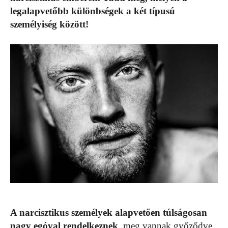
legalapvetőbb különbségek a két típusú
személyiség között!
A narcisztikus személyek alapvetően túlságosan
nagy egóval rendelkeznek
, meg vannak győződve