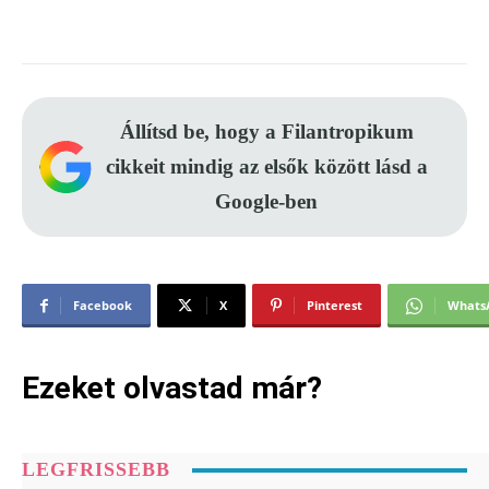
Állítsd be, hogy a Filantropikum
cikkeit mindig az elsők között lásd a
Google-ben
Facebook
X
Pinterest
Whats
Ezeket olvastad már?
LEGFRISSEBB