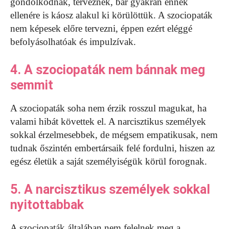
gondolkodnak, terveznek, bár gyakran ennek
ellenére is káosz alakul ki körülöttük. A szociopaták
nem képesek előre tervezni, éppen ezért eléggé
befolyásolhatóak és impulzívak.
4. A szociopaták nem bánnak meg
semmit
A szociopaták soha nem érzik rosszul magukat, ha
valami hibát követtek el. A narcisztikus személyek
sokkal érzelmesebbek, de mégsem empatikusak, nem
tudnak őszintén embertársaik felé fordulni, hiszen az
egész életük a saját személyiségük körül forognak.
5. A narcisztikus személyek sokkal
nyitottabbak
A szociopaták általában nem felelnek meg a