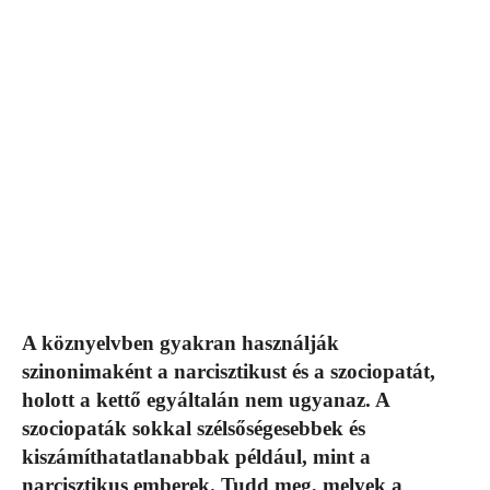
A köznyelvben gyakran használják
szinonimaként a narcisztikust és a szociopatát,
holott a kettő egyáltalán nem ugyanaz. A
szociopaták sokkal szélsőségesebbek és
kiszámíthatatlanabbak például, mint a
narcisztikus emberek. Tudd meg, melyek a