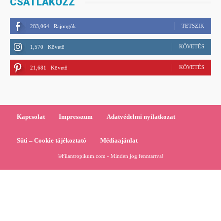
CSATLAKOZZ
TETSZIK
283,064
Rajongók
KÖVETÉS
1,570
Követő
KÖVETÉS
21,681
Követő
Kapcsolat
Impresszum
Adatvédelmi nyilatkozat
Süti – Cookie tájékoztató
Médiaajánlat
©Filantropikum.com - Minden jog fenntartva!