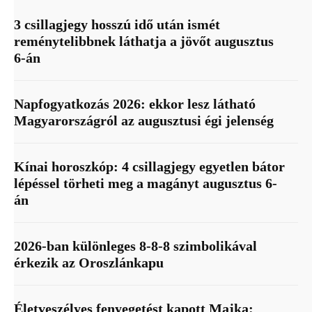
3 csillagjegy hosszú idő után ismét
reménytelibbnek láthatja a jövőt augusztus
6-án
Napfogyatkozás 2026: ekkor lesz látható
Magyarországról az augusztusi égi jelenség
Kínai horoszkóp: 4 csillagjegy egyetlen bátor
lépéssel törheti meg a magányt augusztus 6-
án
2026-ban különleges 8-8-8 szimbolikával
érkezik az Oroszlánkapu
Életveszélyes fenyegetést kapott Majka: