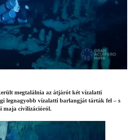
rült megtalálnia az átjárót két vízalatti
gi legnagyobb vízalatti barlangját tárták fel – s
 maja civilizációról.