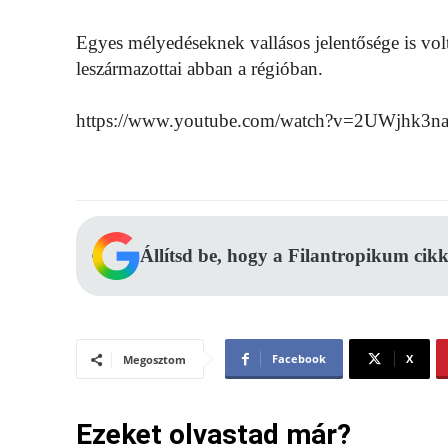
Egyes mélyedéseknek vallásos jelentősége is vol
leszármazottai abban a régióban.
https://www.youtube.com/watch?v=2UWjhk3n
Állítsd be, hogy a Filantropikum cikk
Facebook
X
Megosztom
Ezeket olvastad már?