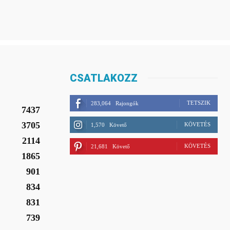
CSATLAKOZZ
TETSZIK
283,064
Rajongók
7437
3705
KÖVETÉS
1,570
Követő
2114
KÖVETÉS
21,681
Követő
1865
901
834
831
739