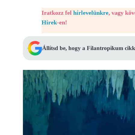
Iratkozz fel
hírlevelünkre
, vagy kö
Hírek
-en!
Állítsd be, hogy a Filantropikum cikk