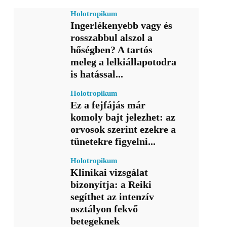
Holotropikum
Ingerlékenyebb vagy és
rosszabbul alszol a
hőségben? A tartós
meleg a lelkiállapotodra
is hatással...
Holotropikum
Ez a fejfájás már
komoly bajt jelezhet: az
orvosok szerint ezekre a
tünetekre figyelni...
Holotropikum
Klinikai vizsgálat
bizonyítja: a Reiki
segíthet az intenzív
osztályon fekvő
betegeknek