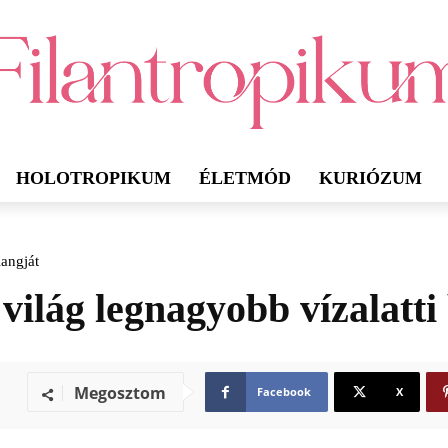
HOLOTROPIKUM
ÉLETMÓD
KURIÓZUM
langját
világ legnagyobb vízalatti
Megosztom
Facebook
X