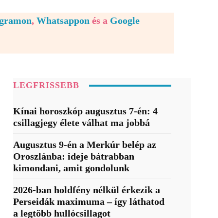
egramon
,
Whatsappon
és a
Google
LEGFRISSEBB
Kínai horoszkóp augusztus 7-én: 4
csillagjegy élete válhat ma jobbá
Augusztus 9-én a Merkúr belép az
Oroszlánba: ideje bátrabban
kimondani, amit gondolunk
2026-ban holdfény nélkül érkezik a
Perseidák maximuma – így láthatod
a legtöbb hullócsillagot