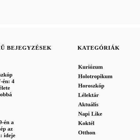
RŰ BEJEGYZÉSEK
KATEGÓRIÁK
Kuriózum
szkóp
Holotropikum
-én: 4
Horoszkóp
élete
jobbá
Lélektár
Aktuális
Napi Like
9-én a
Koktél
ép az
Otthon
: ideje