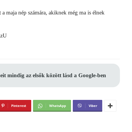
t a maja nép számára, akiknek még ma is élnek
azU
eit mindig az elsők között lásd a Google-ben
Pinterest
WhatsApp
Viber