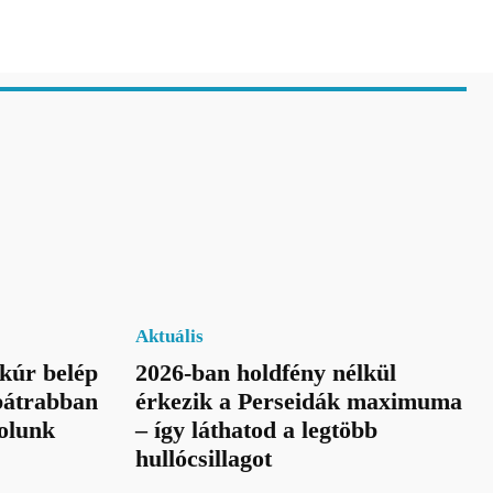
Aktuális
kúr belép
2026-ban holdfény nélkül
bátrabban
érkezik a Perseidák maximuma
olunk
– így láthatod a legtöbb
hullócsillagot