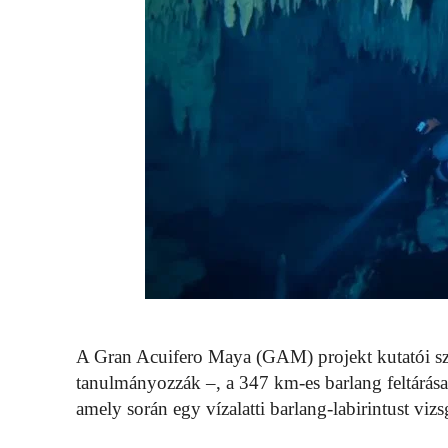
A Gran Acuifero Maya (GAM) projekt kutatói szeri
tanulmányozzák –, a 347 km-es barlang feltárá
amely során egy vízalatti barlang-labirintust vizs