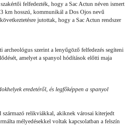
zakértői felfedezték, hogy a Sac Actun néven ismert
 263 km hosszú, kommunikál a Dos Ojos nevű
következtetésre jutottak, hogy a Sac Actun rendszer
 archeológus szerint a lenyűgöző felfedezés segíteni
ődését, amelyet a spanyol hódítások előtti maja
dokhelyek eredetéről, és legfőképpen a spanyol
l származó relikviákkal, akiknek városai kiterjedt
ormálta mélyedésekkel voltak kapcsolatban a felszín