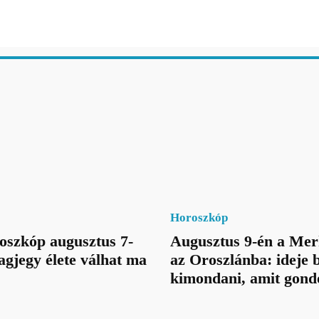
Horoszkóp
oszkóp augusztus 7-
Augusztus 9-én a Mer
lagjegy élete válhat ma
az Oroszlánba: ideje 
kimondani, amit gond