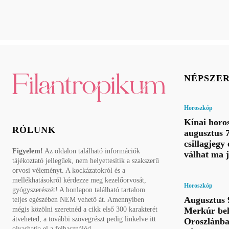
NÉPSZE
Horoszkóp
Kínai horo
RÓLUNK
augusztus 7
csillagjegy 
Figyelem!
Az oldalon található információk
válhat ma 
tájékoztató jellegűek, nem helyettesítik a szakszerű
orvosi véleményt. A kockázatokról és a
mellékhatásokról kérdezze meg kezelőorvosát,
Horoszkóp
gyógyszerészét! A honlapon található tartalom
Augusztus 
teljes egészében NEM vehető át. Amennyiben
Merkúr bel
mégis közölni szeretnéd a cikk első 300 karakterét
átveheted, a további szövegrészt pedig linkelve itt
Oroszlánba
olvashatja el a felhasználód.