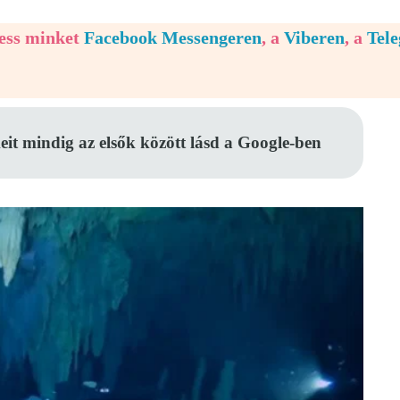
vess minket
Facebook Messengeren
, a
Viberen
, a
Tel
eit mindig az elsők között lásd a Google-ben