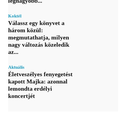
legnagyobb...
Koktél
Válassz egy könyvet a
három közül:
megmutathatja, milyen
nagy változás közeledik
az...
Aktuális
Életveszélyes fenyegetést
kapott Majka: azonnal
lemondta erdélyi
koncertjét