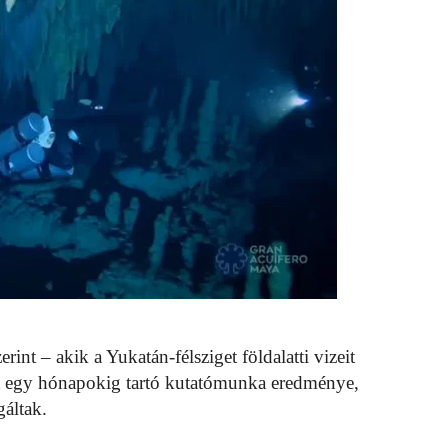
nt – akik a Yukatán-félsziget földalatti vizeit
sa egy hónapokig tartó kutatómunka eredménye,
gáltak.