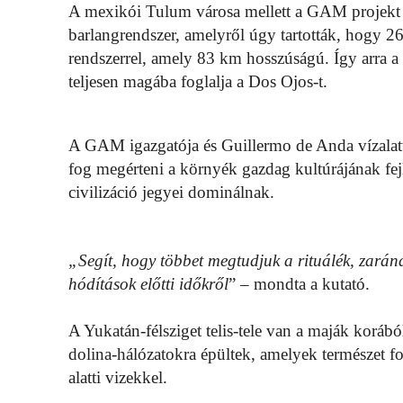
A mexikói Tulum városa mellett a GAM projekt s
barlangrendszer, amelyről úgy tartották, hogy
rendszerrel, amely 83 km hosszúságú. Így arra a 
teljesen magába foglalja a Dos Ojos-t.
A GAM igazgatója és Guillermo de Anda vízalatti
fog megérteni a környék gazdag kultúrájának fejl
civilizáció jegyei dominálnak.
„Segít, hogy többet megtudjuk a rituálék, zarán
hódítások előtti időkről
” – mondta a kutató.
A Yukatán-félsziget telis-tele van a maják korábó
dolina-hálózatokra épültek, amelyek természet f
alatti vizekkel.