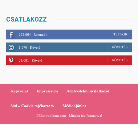
CSATLAKOZZ
TETSZIK
283,064
Rajongók
KÖVETÉS
1,570
Követő
KÖVETÉS
21,681
Követő
Kapcsolat
Impresszum
Adatvédelmi nyilatkozat
Süti – Cookie tájékoztató
Médiaajánlat
©Filantropikum.com - Minden jog fenntartva!