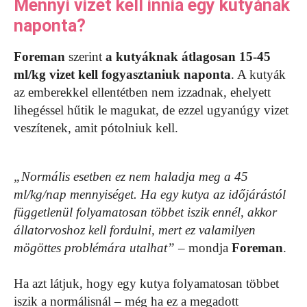
Mennyi vizet kell innia egy kutyának
naponta?
Foreman
szerint
a kutyáknak átlagosan 15-45
ml/kg vizet kell fogyasztaniuk naponta
. A kutyák
az emberekkel ellentétben nem izzadnak, ehelyett
lihegéssel hűtik le magukat, de ezzel ugyanúgy vizet
veszítenek, amit pótolniuk kell.
„Normális esetben ez nem haladja meg a 45
ml/kg/nap mennyiséget. Ha egy kutya az időjárástól
függetlenül folyamatosan többet iszik ennél, akkor
állatorvoshoz kell fordulni, mert ez valamilyen
mögöttes problémára utalhat”
– mondja
Foreman
.
Ha azt látjuk, hogy egy kutya folyamatosan többet
iszik a normálisnál – még ha ez a megadott