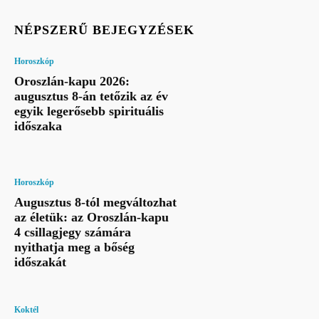
NÉPSZERŰ BEJEGYZÉSEK
Horoszkóp
Oroszlán-kapu 2026:
augusztus 8-án tetőzik az év
egyik legerősebb spirituális
időszaka
Horoszkóp
Augusztus 8-tól megváltozhat
az életük: az Oroszlán-kapu
4 csillagjegy számára
nyithatja meg a bőség
időszakát
Koktél