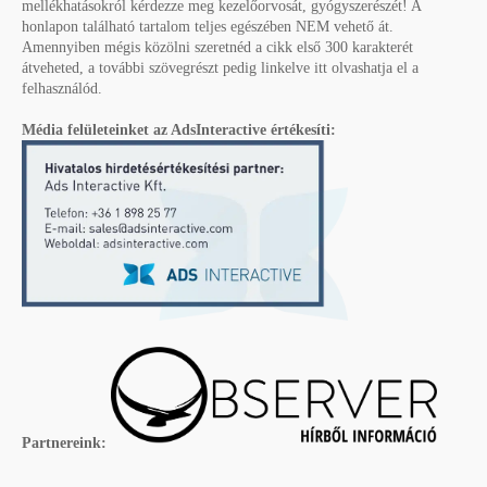
mellékhatásokról kérdezze meg kezelőorvosát, gyógyszerészét! A
honlapon található tartalom teljes egészében NEM vehető át.
Amennyiben mégis közölni szeretnéd a cikk első 300 karakterét
átveheted, a további szövegrészt pedig linkelve itt olvashatja el a
felhasználód.
Média felületeinket az AdsInteractive értékesíti:
Partnereink: