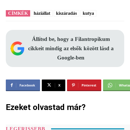
CÍMKÉK
háziállat
kiszáradás
kutya
Állítsd be, hogy a Filantropikum
cikkeit mindig az elsők között lásd a
Google-ben
Facebook
X
Pinterest
Whats
Ezeket olvastad már?
LEGFRISSEBB