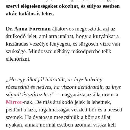
szervi elégtelenségeket okozhat, és súlyos esetben
akár halálos is lehet.
Dr. Anna Foreman
állatorvos megosztotta azt az
árulkodó jelet, ami arra utalhat, hogy a kutyánkat a
kiszáradás veszélye fenyegeti, és sürgősen vízre van
szüksége. Mindössze néhány másodpercbe telik
ellenőrizni.
„Ha egy állat jól hidratált, az ínye halvány
rózsaszínű és nedves, ha viszont dehidratált, az ínye
sápadt és száraz lesz”
– magyarázta az állatorvos a
Mirror
-nak. De más árulkodó jelek is lehetnek,
például a laza, rugalmasságát vesztett bőr és a beesett
szemek. Ha óvatosan megcsípjük a bőrt az állat
nyakán, annak normál esetben azonnal vissza kell