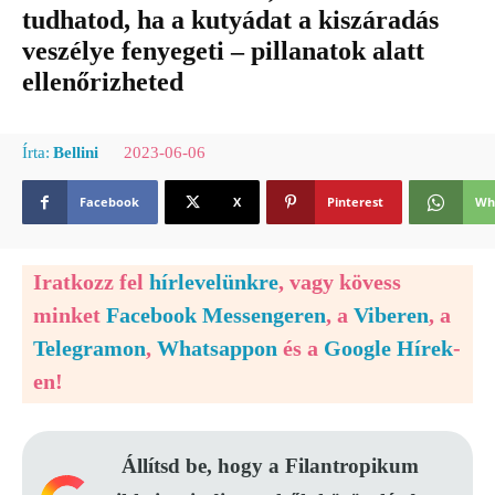
tudhatod, ha a kutyádat a kiszáradás
veszélye fenyegeti – pillanatok alatt
ellenőrizheted
2023-06-06
Írta:
Bellini
Facebook
X
Pinterest
Wh
Iratkozz fel
hírlevelünkre
, vagy kövess
minket
Facebook Messengeren
, a
Viberen
, a
Telegramon
,
Whatsappon
és a
Google Hírek
-
en!
Állítsd be, hogy a Filantropikum