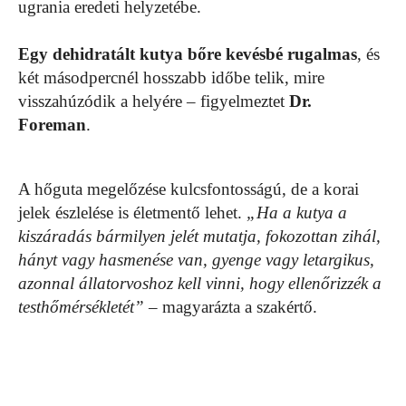
ugrania eredeti helyzetébe.
Egy dehidratált kutya bőre kevésbé rugalmas
, és
két másodpercnél hosszabb időbe telik, mire
visszahúzódik a helyére – figyelmeztet
Dr.
Foreman
.
A hőguta megelőzése kulcsfontosságú, de a korai
jelek észlelése is életmentő lehet.
„Ha a kutya a
kiszáradás bármilyen jelét mutatja, fokozottan zihál,
hányt vagy hasmenése van, gyenge vagy letargikus,
azonnal állatorvoshoz kell vinni, hogy ellenőrizzék a
testhőmérsékletét”
– magyarázta a szakértő.