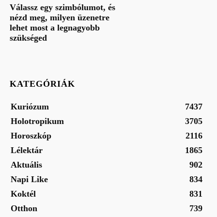
Válassz egy szimbólumot, és
nézd meg, milyen üzenetre
lehet most a legnagyobb
szükséged
KATEGÓRIÁK
Kuriózum
7437
Holotropikum
3705
Horoszkóp
2116
Lélektár
1865
Aktuális
902
Napi Like
834
Koktél
831
Otthon
739