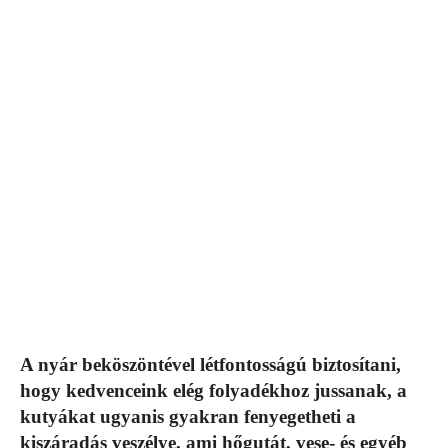
A nyár beköszöntével létfontosságú biztosítani,
hogy kedvenceink elég folyadékhoz jussanak, a
kutyákat ugyanis gyakran fenyegetheti a
kiszáradás veszélye, ami hőgutát, vese- és egyéb