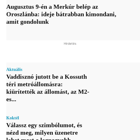
Augusztus 9-én a Merkúr belép az
Oroszlánba: ideje bátrabban kimondani,
amit gondolunk
Hirdetés
Aktuális
Vaddisznó jutott be a Kossuth
téri metróállomásra:
kiürítették az állomást, az M2-
es...
Koktél
Válassz egy szimbólumot, és
nézd meg, milyen üzenetre
lehet most a legnagyobb...