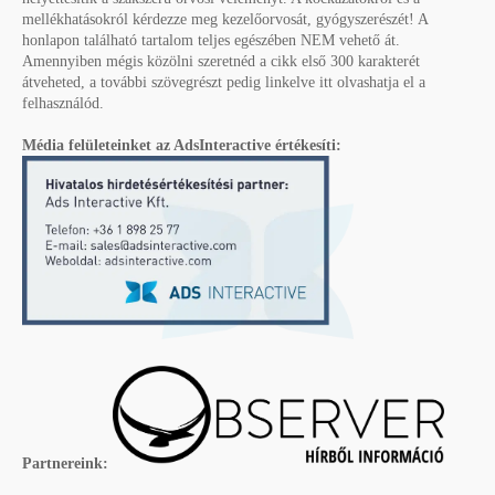
mellékhatásokról kérdezze meg kezelőorvosát, gyógyszerészét! A
honlapon található tartalom teljes egészében NEM vehető át.
Amennyiben mégis közölni szeretnéd a cikk első 300 karakterét
átveheted, a további szövegrészt pedig linkelve itt olvashatja el a
felhasználód.
Média felületeinket az AdsInteractive értékesíti:
Partnereink: