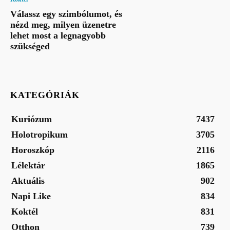
Válassz egy szimbólumot, és
nézd meg, milyen üzenetre
lehet most a legnagyobb
szükséged
KATEGÓRIÁK
Kuriózum
7437
Holotropikum
3705
Horoszkóp
2116
Lélektár
1865
Aktuális
902
Napi Like
834
Koktél
831
Otthon
739