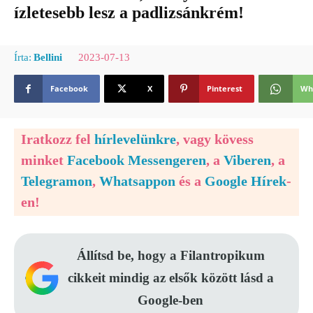
ízletesebb lesz a padlizsánkrém!
2023-07-13
Írta:
Bellini
Facebook
X
Pinterest
Wh
Iratkozz fel
hírlevelünkre
, vagy kövess
minket
Facebook Messengeren
, a
Viberen
, a
Telegramon
,
Whatsappon
és a
Google Hírek
-
en!
Állítsd be, hogy a Filantropikum
cikkeit mindig az elsők között lásd a
Google-ben