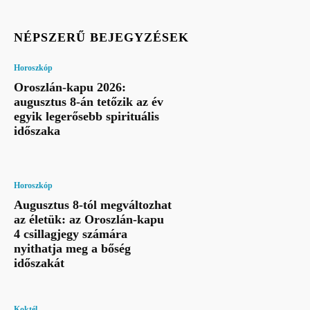
NÉPSZERŰ BEJEGYZÉSEK
Horoszkóp
Oroszlán-kapu 2026:
augusztus 8-án tetőzik az év
egyik legerősebb spirituális
időszaka
Horoszkóp
Augusztus 8-tól megváltozhat
az életük: az Oroszlán-kapu
4 csillagjegy számára
nyithatja meg a bőség
időszakát
Koktél