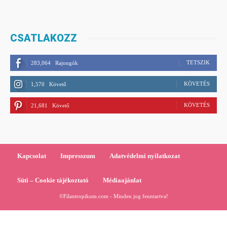
CSATLAKOZZ
TETSZIK
283,064
Rajongók
KÖVETÉS
1,570
Követő
KÖVETÉS
21,681
Követő
Kapcsolat
Impresszum
Adatvédelmi nyilatkozat
Süti – Cookie tájékoztató
Médiaajánlat
©Filantropikum.com - Minden jog fenntartva!