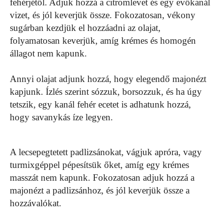
fehérjétől. Adjuk hozzá a citromlevet és egy evőkanál
vizet, és jól keverjük össze. Fokozatosan, vékony
sugárban kezdjük el hozzáadni az olajat,
folyamatosan keverjük, amíg krémes és homogén
állagot nem kapunk.
Annyi olajat adjunk hozzá, hogy elegendő majonézt
kapjunk. Ízlés szerint sózzuk, borsozzuk, és ha úgy
tetszik, egy kanál fehér ecetet is adhatunk hozzá,
hogy savanykás íze legyen.
A lecsepegtetett padlizsánokat, vágjuk apróra, vagy
turmixgéppel pépesítsük őket, amíg egy krémes
masszát nem kapunk. Fokozatosan adjuk hozzá a
majonézt a padlizsánhoz, és jól keverjük össze a
hozzávalókat.