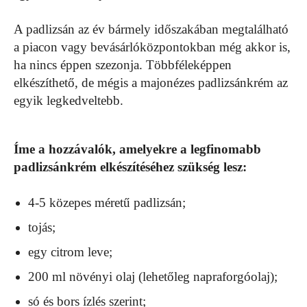
A padlizsán az év bármely időszakában megtalálható
a piacon vagy bevásárlóközpontokban még akkor is,
ha nincs éppen szezonja. Többféleképpen
elkészíthető, de mégis a majonézes padlizsánkrém az
egyik legkedveltebb.
Íme a hozzávalók, amelyekre a legfinomabb
padlizsánkrém elkészítéséhez szükség lesz:
4-5 közepes méretű padlizsán;
tojás;
egy citrom leve;
200 ml növényi olaj (lehetőleg napraforgóolaj);
só és bors ízlés szerint;