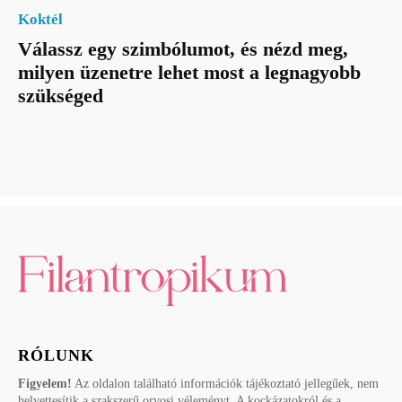
Koktél
Válassz egy szimbólumot, és nézd meg,
milyen üzenetre lehet most a legnagyobb
szükséged
RÓLUNK
Figyelem!
Az oldalon található információk tájékoztató jellegűek, nem
helyettesítik a szakszerű orvosi véleményt. A kockázatokról és a