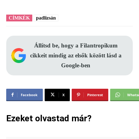
CÍMKÉK
padlizsán
Állítsd be, hogy a Filantropikum
cikkeit mindig az elsők között lásd a
Google-ben
Facebook
X
Pinterest
Whats
Ezeket olvastad már?