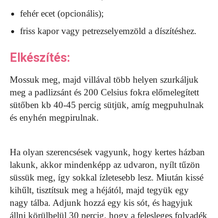
fehér ecet (opcionális);
friss kapor vagy petrezselyemzöld a díszítéshez.
Elkészítés:
Mossuk meg, majd villával több helyen szurkáljuk
meg a padlizsánt és 200 Celsius fokra előmelegített
sütőben kb 40-45 percig sütjük, amíg megpuhulnak
és enyhén megpirulnak.
Ha olyan szerencsések vagyunk, hogy kertes házban
lakunk, akkor mindenképp az udvaron, nyílt tűzön
süssük meg, így sokkal ízletesebb lesz. Miután kissé
kihűlt, tisztítsuk meg a héjától, majd tegyük egy
nagy tálba. Adjunk hozzá egy kis sót, és hagyjuk
állni körülbelül 30 percig, hogy a felesleges folyadék