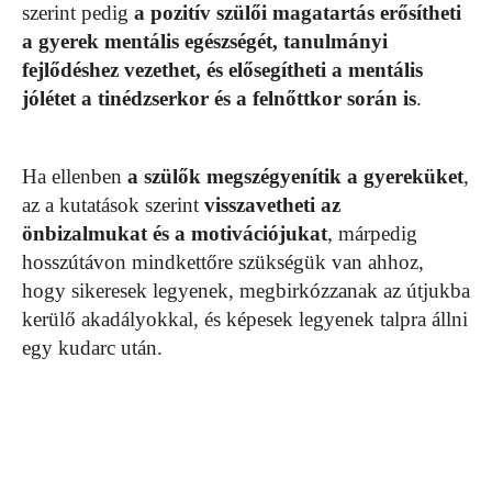
szerint pedig
a pozitív szülői magatartás erősítheti
a gyerek mentális egészségét, tanulmányi
fejlődéshez vezethet, és elősegítheti a mentális
jólétet a tinédzserkor és a felnőttkor során is
.
Ha ellenben
a szülők megszégyenítik a gyereküket
,
az a kutatások szerint
visszavetheti az
önbizalmukat és a motivációjukat
, márpedig
hosszútávon mindkettőre szükségük van ahhoz,
hogy sikeresek legyenek, megbirkózzanak az útjukba
kerülő akadályokkal, és képesek legyenek talpra állni
egy kudarc után.