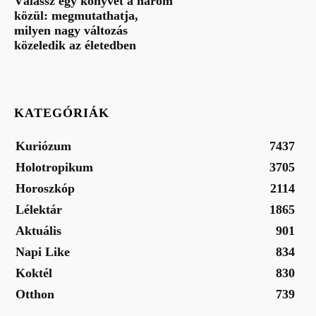
Válassz egy könyvet a három
közül: megmutathatja,
milyen nagy változás
közeledik az életedben
KATEGÓRIÁK
Kuriózum
7437
Holotropikum
3705
Horoszkóp
2114
Lélektár
1865
Aktuális
901
Napi Like
834
Koktél
830
Otthon
739