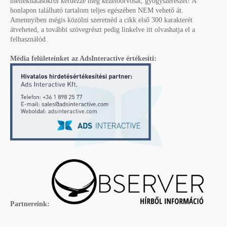
mellékhatásokról kérdezze meg kezelőorvosát, gyógyszerészét! A
honlapon található tartalom teljes egészében NEM vehető át.
Amennyiben mégis közölni szeretnéd a cikk első 300 karakterét
átveheted, a további szövegrészt pedig linkelve itt olvashatja el a
felhasználód.
Média felületeinket az AdsInteractive értékesíti:
Partnereink: