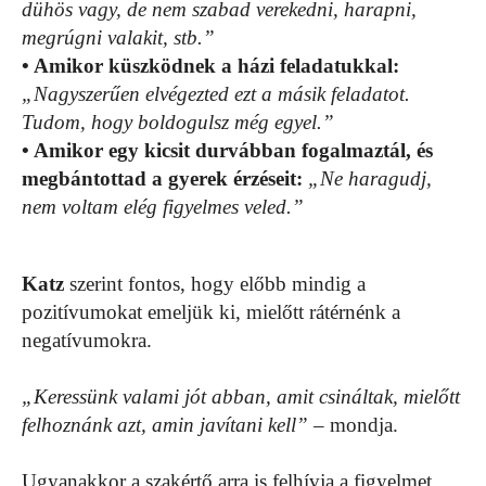
dühös vagy, de nem szabad verekedni, harapni,
megrúgni valakit, stb.”
• Amikor küszködnek a házi feladatukkal:
„Nagyszerűen elvégezted ezt a másik feladatot.
Tudom, hogy boldogulsz még egyel.”
• Amikor egy kicsit durvábban fogalmaztál, és
megbántottad a gyerek érzéseit:
„Ne haragudj,
nem voltam elég figyelmes veled.”
Katz
szerint fontos, hogy előbb mindig a
pozitívumokat emeljük ki, mielőtt rátérnénk a
negatívumokra.
„Keressünk valami jót abban, amit csináltak, mielőtt
felhoznánk azt, amin javítani kell”
– mondja.
Ugyanakkor a szakértő arra is felhívja a figyelmet,