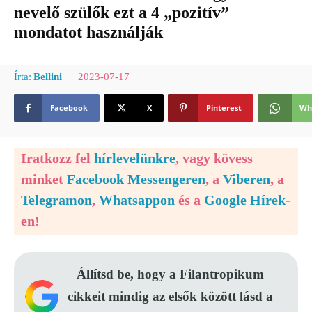
nevelő szülők ezt a 4 „pozitív”
mondatot használják
2023-07-17
Írta:
Bellini
Facebook
X
Pinterest
Wh
Iratkozz fel
hírlevelünkre
, vagy kövess
minket
Facebook Messengeren
, a
Viberen
, a
Telegramon
,
Whatsappon
és a
Google Hírek
-
en!
Állítsd be, hogy a Filantropikum
cikkeit mindig az elsők között lásd a