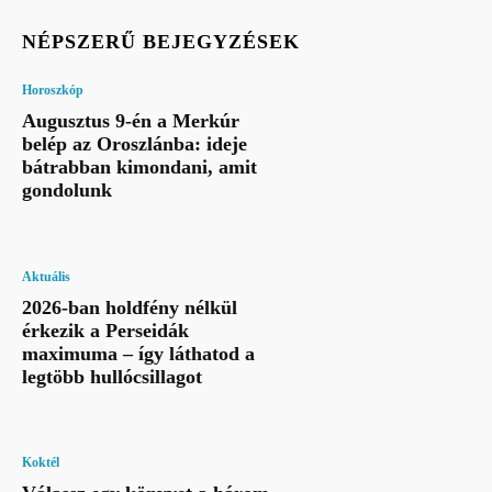
NÉPSZERŰ BEJEGYZÉSEK
Horoszkóp
Augusztus 9-én a Merkúr
belép az Oroszlánba: ideje
bátrabban kimondani, amit
gondolunk
Aktuális
2026-ban holdfény nélkül
érkezik a Perseidák
maximuma – így láthatod a
legtöbb hullócsillagot
Koktél