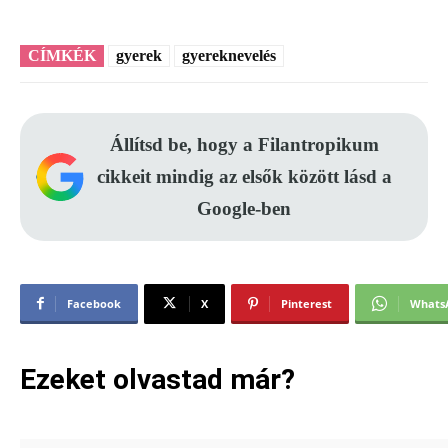
CÍMKÉK
gyerek
gyereknevelés
Állítsd be, hogy a Filantropikum
cikkeit mindig az elsők között lásd a
Google-ben
Facebook
X
Pinterest
Whats
Ezeket olvastad már?