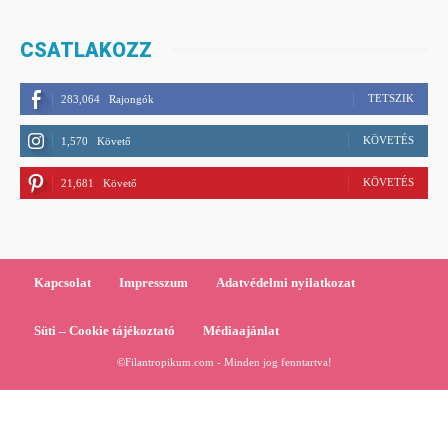
CSATLAKOZZ
TETSZIK
283,064
Rajongók
KÖVETÉS
1,570
Követő
KÖVETÉS
21,681
Követő
Kapcsolat
Impresszum
Adatvédelmi nyilatkozat
Süti – Cookie tájékoztató
Médiaajánlat
©Filantropikum.com - Minden jog fenntartva!