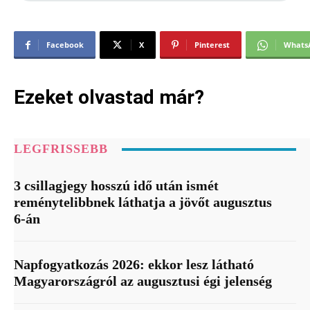
Facebook
X
Pinterest
Whats
Ezeket olvastad már?
LEGFRISSEBB
3 csillagjegy hosszú idő után ismét
reménytelibbnek láthatja a jövőt augusztus
6-án
Napfogyatkozás 2026: ekkor lesz látható
Magyarországról az augusztusi égi jelenség