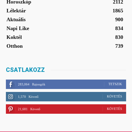
Horoszkóp
2112
Lélektár
1865
Aktuális
900
Napi Like
834
Koktél
830
Otthon
739
CSATLAKOZZ
TETSZIK
283,064
Rajongók
KÖVETÉS
1,570
Követő
KÖVETÉS
21,681
Követő