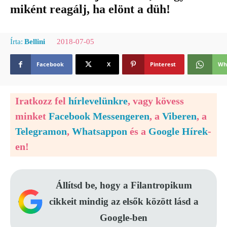
miként reagálj, ha elönt a düh!
2018-07-05
Írta:
Bellini
Facebook
X
Pinterest
Wh
Iratkozz fel
hírlevelünkre
, vagy kövess
minket
Facebook Messengeren
, a
Viberen
, a
Telegramon
,
Whatsappon
és a
Google Hírek
-
en!
Állítsd be, hogy a Filantropikum
cikkeit mindig az elsők között lásd a
Google-ben