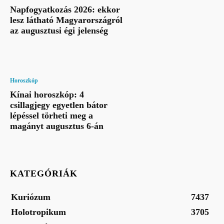
Napfogyatkozás 2026: ekkor
lesz látható Magyarországról
az augusztusi égi jelenség
Horoszkóp
Kínai horoszkóp: 4
csillagjegy egyetlen bátor
lépéssel törheti meg a
magányt augusztus 6-án
KATEGÓRIÁK
Kuriózum
7437
Holotropikum
3705