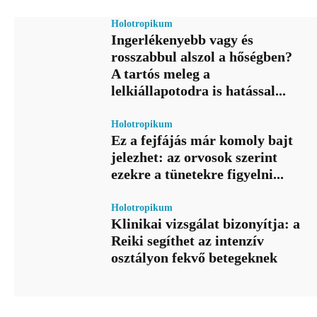
Holotropikum
Ingerlékenyebb vagy és
rosszabbul alszol a hőségben?
A tartós meleg a
lelkiállapotodra is hatással...
Holotropikum
Ez a fejfájás már komoly bajt
jelezhet: az orvosok szerint
ezekre a tünetekre figyelni...
Holotropikum
Klinikai vizsgálat bizonyítja: a
Reiki segíthet az intenzív
osztályon fekvő betegeknek