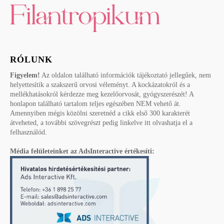
RÓLUNK
Figyelem!
Az oldalon található információk tájékoztató jellegűek, nem
helyettesítik a szakszerű orvosi véleményt. A kockázatokról és a
mellékhatásokról kérdezze meg kezelőorvosát, gyógyszerészét! A
honlapon található tartalom teljes egészében NEM vehető át.
Amennyiben mégis közölni szeretnéd a cikk első 300 karakterét
átveheted, a további szövegrészt pedig linkelve itt olvashatja el a
felhasználód.
Média felületeinket az AdsInteractive értékesíti: