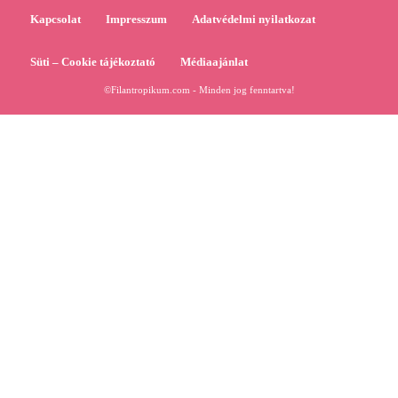
Kapcsolat
Impresszum
Adatvédelmi nyilatkozat
Süti – Cookie tájékoztató
Médiaajánlat
©Filantropikum.com - Minden jog fenntartva!