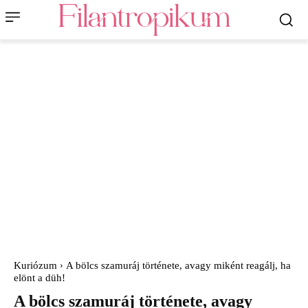
Kuriózum
A bölcs szamuráj története, avagy miként reagálj, ha
elönt a düh!
A bölcs szamuráj története, avagy