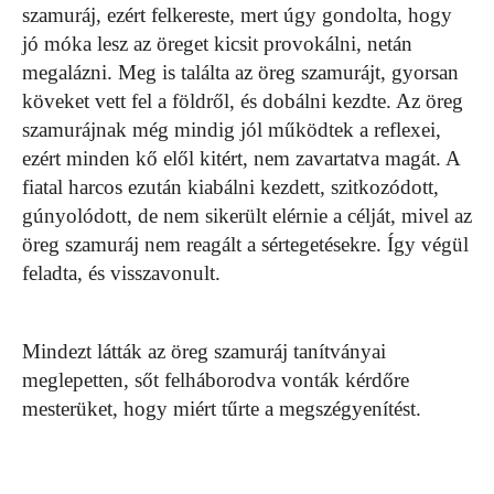
szamuráj, ezért felkereste, mert úgy gondolta, hogy
jó móka lesz az öreget kicsit provokálni, netán
megalázni. Meg is találta az öreg szamurájt, gyorsan
köveket vett fel a földről, és dobálni kezdte. Az öreg
szamurájnak még mindig jól működtek a reflexei,
ezért minden kő elől kitért, nem zavartatva magát. A
fiatal harcos ezután kiabálni kezdett, szitkozódott,
gúnyolódott, de nem sikerült elérnie a célját, mivel az
öreg szamuráj nem reagált a sértegetésekre. Így végül
feladta, és visszavonult.
Mindezt látták az öreg szamuráj tanítványai
meglepetten, sőt felháborodva vonták kérdőre
mesterüket, hogy miért tűrte a megszégyenítést.