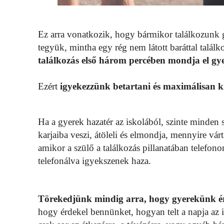
Ez arra vonatkozik, hogy bármikor találkozunk 
tegyük, mintha egy rég nem látott baráttal talá
találkozás első három percében mondja el gy
Ezért
igyekezzünk betartani és maximálisan kih
Ha a gyerek hazatér az iskolából, szinte minde
karjaiba veszi, átöleli és elmondja, mennyire vár
amikor a szülő a találkozás pillanatában telefon
telefonálva igyekszenek haza.
Törekedjünk mindig arra, hogy gyerekünk ére
hogy érdekel bennünket, hogyan telt a napja az 