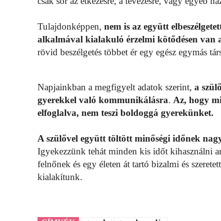
csak sor az étkezésre, a tévézésre, vagy egyéb h
Tulajdonképpen,
nem is az együtt elbeszélgete
alkalmával kialakuló érzelmi kötődésen van a
rövid beszélgetés többet ér egy egész egymás társ
Napjainkban a megfigyelt adatok szerint,
a szül
gyerekkel való kommunikálásra
.
Az, hogy mi
elfoglalva, nem teszi boldoggá gyerekünket.
A szülővel együtt töltött minőségi időnek nag
Igyekezzünk tehát minden kis időt kihasználni 
felnőnek és egy életen át tartó bizalmi és szerete
kialakítunk.