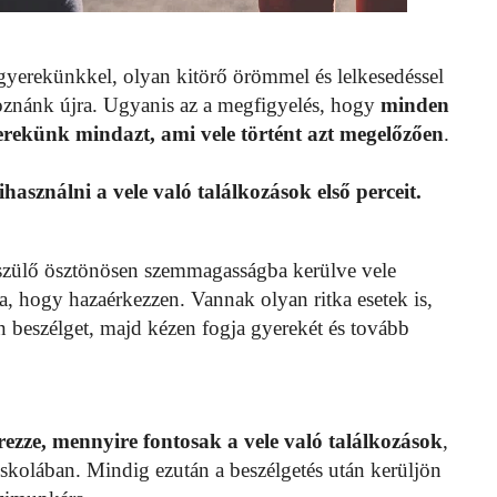
gyerekünkkel, olyan kitörő örömmel és lelkesedéssel
lkoznánk újra. Ugyanis az a megfigyelés, hogy
minden
erekünk mindazt, ami vele történt azt megelőzően
.
asználni a vele való találkozások első perceit.
n szülő ösztönösen szemmagasságba kerülve vele
ta, hogy hazaérkezzen. Vannak olyan ritka esetek is,
on beszélget, majd kézen fogja gyerekét és tovább
zze, mennyire fontosak a vele való találkozások
,
iskolában. Mindig ezután a beszélgetés után kerüljön