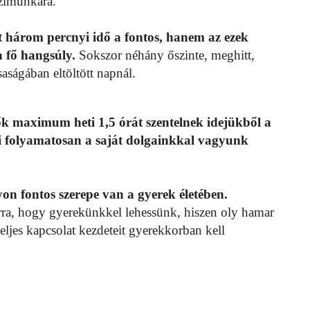
ázimunkára.
tt három percnyi idő a fontos, hanem az ezek
 fő hangsúly.
Sokszor néhány őszinte, meghitt,
aságában eltöltött napnál.
ők maximum heti 1,5 órát szentelnek idejükből a
 folyamatosan a saját dolgainkkal vagyunk
yon fontos szerepe van a gyerek életében.
arra, hogy gyerekünkkel lehessünk, hiszen oly hamar
tteljes kapcsolat kezdeteit gyerekkorban kell