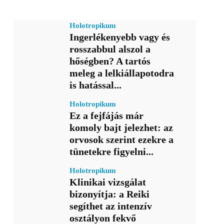
Holotropikum
Ingerlékenyebb vagy és
rosszabbul alszol a
hőségben? A tartós
meleg a lelkiállapotodra
is hatással...
Holotropikum
Ez a fejfájás már
komoly bajt jelezhet: az
orvosok szerint ezekre a
tünetekre figyelni...
Holotropikum
Klinikai vizsgálat
bizonyítja: a Reiki
segíthet az intenzív
osztályon fekvő