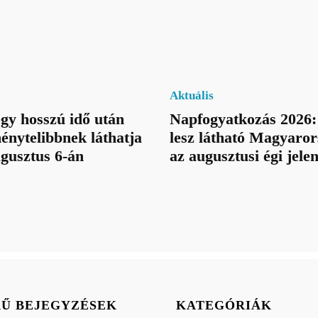
Aktuális
egy hosszú idő után
Napfogyatkozás 2026:
énytelibbnek láthatja
lesz látható Magyaror
ugusztus 6-án
az augusztusi égi jele
RŰ BEJEGYZÉSEK
KATEGÓRIÁK