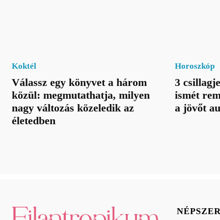
Koktél
Horoszkóp
Válassz egy könyvet a három
3 csillagj
közül: megmutathatja, milyen
ismét rem
nagy változás közeledik az
a jövőt a
életedben
NÉPSZE