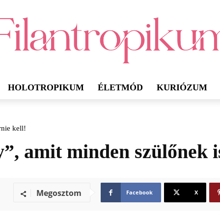
HOLOTROPIKUM
ÉLETMÓD
KURIÓZUM
nie kell!
”, amit minden szülőnek i
Megosztom
Facebook
X