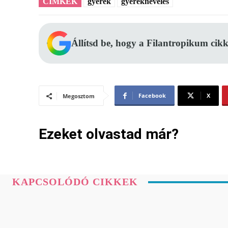
CÍMKÉK
gyerek
gyereknevelés
Állítsd be, hogy a Filantropikum cikk
Facebook
X
Megosztom
Ezeket olvastad már?
KAPCSOLÓDÓ CIKKEK