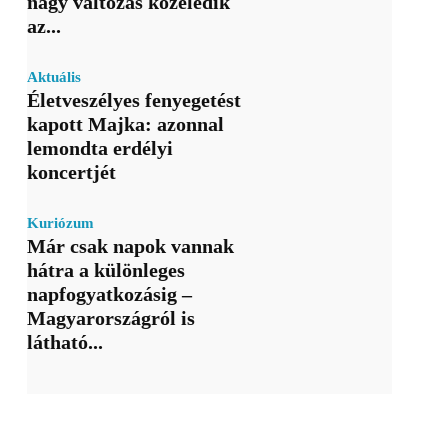
nagy változás közeledik
az...
Aktuális
Életveszélyes fenyegetést
kapott Majka: azonnal
lemondta erdélyi
koncertjét
Kuriózum
Már csak napok vannak
hátra a különleges
napfogyatkozásig –
Magyarországról is
látható...