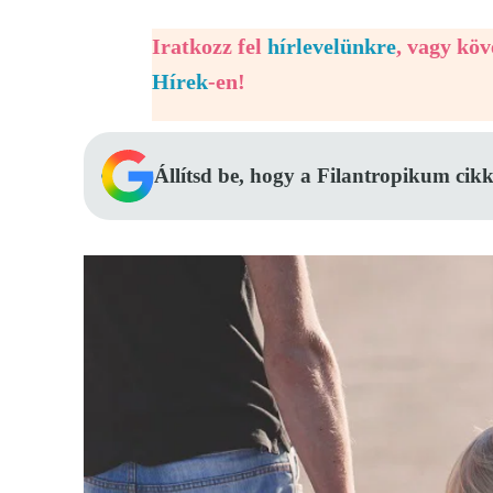
Iratkozz fel
hírlevelünkre
, vagy kö
Hírek
-en!
Állítsd be, hogy a Filantropikum cikk