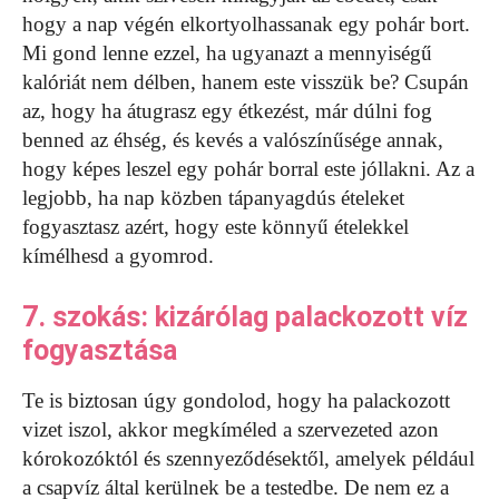
hogy a nap végén elkortyolhassanak egy pohár bort.
Mi gond lenne ezzel, ha ugyanazt a mennyiségű
kalóriát nem délben, hanem este visszük be? Csupán
az, hogy ha átugrasz egy étkezést, már dúlni fog
benned az éhség, és kevés a valószínűsége annak,
hogy képes leszel egy pohár borral este jóllakni. Az a
legjobb, ha nap közben tápanyagdús ételeket
fogyasztasz azért, hogy este könnyű ételekkel
kímélhesd a gyomrod.
7. szokás: kizárólag palackozott víz
fogyasztása
Te is biztosan úgy gondolod, hogy ha palackozott
vizet iszol, akkor megkíméled a szervezeted azon
kórokozóktól és szennyeződésektől, amelyek például
a csapvíz által kerülnek be a testedbe. De nem ez a