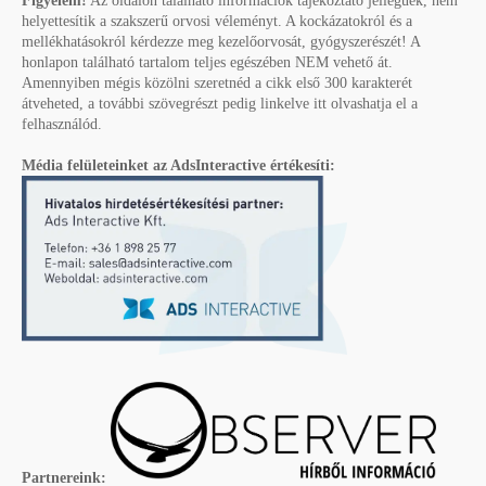
Figyelem!
Az oldalon található információk tájékoztató jellegűek, nem
helyettesítik a szakszerű orvosi véleményt. A kockázatokról és a
mellékhatásokról kérdezze meg kezelőorvosát, gyógyszerészét! A
honlapon található tartalom teljes egészében NEM vehető át.
Amennyiben mégis közölni szeretnéd a cikk első 300 karakterét
átveheted, a további szövegrészt pedig linkelve itt olvashatja el a
felhasználód.
Média felületeinket az AdsInteractive értékesíti:
Partnereink: