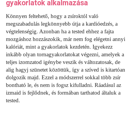
gyakorlatok alkalmazása
Könnyen feltehető, hogy a zsíroktól való
megszabadulás legkönnyebb útja a kardióedzés, a
végtelenségig. Azonban ha a tested ehhez a fajta
mozgáshoz hozzászokik, már nem fog elégetni annyi
kalóriát, mint a gyakorlatok kezdetén. Igyekezz
inkább olyan tornagyakorlatokat végezni, amelyek a
teljes izomzatod igénybe veszik és változatosak, de
alig hagyj szünetet közöttük, így a szíved is kitartóan
dolgozik majd. Ezzel a módszerrel sokkal több zsír
bontható le, és nem is fogsz kifulladni. Ráadásul az
izmaid is fejlődnek, és formában tarthatod általuk a
tested.