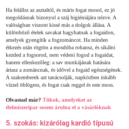
Ha felállsz az asztaltól, és máris fogat mosol, ez jó
megoldásnak bizonyul a száj higiéniájára nézve. A
valóságban viszont kissé más a dolgok állása. A
különböző ételek savakat hagyhatnak a fogaidon,
amelyek gyengítik a fogzománcot. Ha minden
étkezés után rögtön a mosdóba rohansz, és sikálni
kezded a fogsorod, nem védeni fogod a fogaidat,
hanem ellenkezőleg: a sav munkájának hatására
ártasz a zománcnak, és idővel a fogaid egészségének.
A szakemberek azt tanácsolják, napközben inkább
vízzel öblögess, és fogat csak reggel és este moss.
Olvastad már?
Titkok, amelyeket az
élelmiszeripar sosem árulna el a vásárlóknak
5. szokás: kizárólag kardió típusú