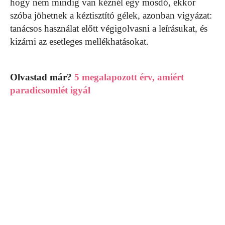
hogy nem mindig van kéznél egy mosdó, ekkor
szóba jöhetnek a kéztisztító gélek, azonban vigyázat:
tanácsos használat előtt végigolvasni a leírásukat, és
kizárni az esetleges mellékhatásokat.
Olvastad már?
5 megalapozott érv, amiért
paradicsomlét igyál