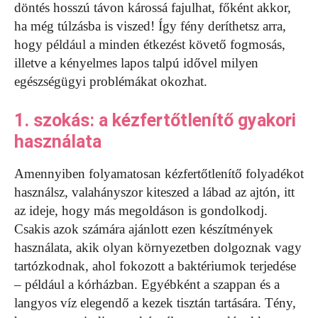
döntés hosszú távon károssá fajulhat, főként akkor,
ha még túlzásba is viszed! Így fény deríthetsz arra,
hogy például a minden étkezést követő fogmosás,
illetve a kényelmes lapos talpú idővel milyen
egészségügyi problémákat okozhat.
1. szokás: a kézfertőtlenítő gyakori
használata
Amennyiben folyamatosan kézfertőtlenítő folyadékot
használsz, valahányszor kiteszed a lábad az ajtón, itt
az ideje, hogy más megoldáson is gondolkodj.
Csakis azok számára ajánlott ezen készítmények
használata, akik olyan környezetben dolgoznak vagy
tartózkodnak, ahol fokozott a baktériumok terjedése
– például a kórházban. Egyébként a szappan és a
langyos víz elegendő a kezek tisztán tartására. Tény,