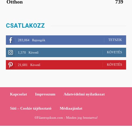
Otthon
739
CSATLAKOZZ
TETSZIK
283,064
Rajongók
KÖVETÉS
1,570
Követő
KÖVETÉS
21,681
Követő
Kapcsolat
Impresszum
Adatvédelmi nyilatkozat
Süti – Cookie tájékoztató
Médiaajánlat
©Filantropikum.com - Minden jog fenntartva!