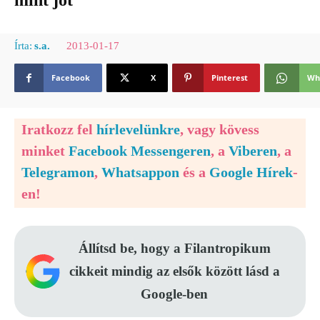
mint jót
2013-01-17
Írta:
s.a.
Facebook
X
Pinterest
Wh
Iratkozz fel
hírlevelünkre
, vagy kövess
minket
Facebook Messengeren
, a
Viberen
, a
Telegramon
,
Whatsappon
és a
Google Hírek
-
en!
Állítsd be, hogy a Filantropikum
cikkeit mindig az elsők között lásd a
Google-ben