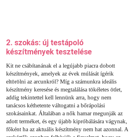
2. szokás: új testápoló
készítmények tesztelése
Kit ne csábítanának el a legújabb piacra dobott
készítmények, amelyek az évek múlását ígérik
eltörölni az arcunkról? Míg a számunkra ideális
készítmény keresése és megtalálása tökéletes ötlet,
addig tekintettel kell lennünk arra, hogy nem
tanácsos kéthetente váltogatni a bőrápolási
szokásainkat. Általában a nők hamar megunják az
adott terméket, és egy újabb kipróbálására vágynak,
főként ha az aktuális készítmény nem hat azonnal. A