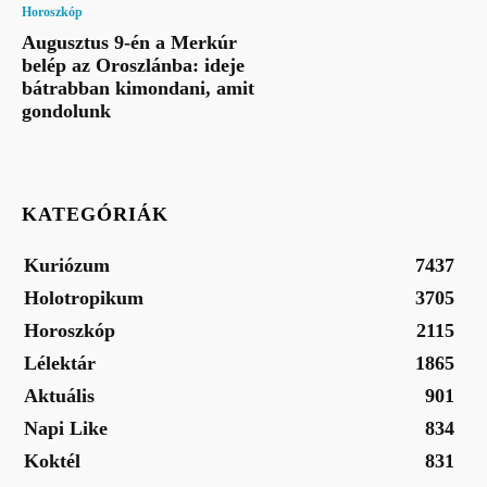
Horoszkóp
Augusztus 9-én a Merkúr
belép az Oroszlánba: ideje
bátrabban kimondani, amit
gondolunk
KATEGÓRIÁK
Kuriózum
7437
Holotropikum
3705
Horoszkóp
2115
Lélektár
1865
Aktuális
901
Napi Like
834
Koktél
831