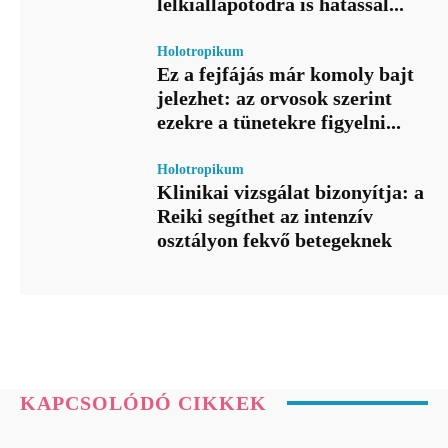
lelkiállapotodra is hatással...
Holotropikum
Ez a fejfájás már komoly bajt
jelezhet: az orvosok szerint
ezekre a tünetekre figyelni...
Holotropikum
Klinikai vizsgálat bizonyítja: a
Reiki segíthet az intenzív
osztályon fekvő betegeknek
KAPCSOLÓDÓ CIKKEK