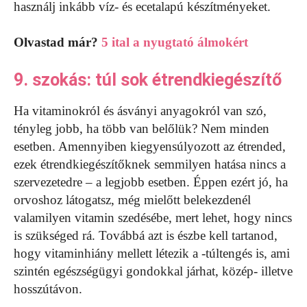
használj inkább víz- és ecetalapú készítményeket.
Olvastad már?
5 ital a nyugtató álmokért
9. szokás: túl sok étrendkiegészítő
Ha vitaminokról és ásványi anyagokról van szó,
tényleg jobb, ha több van belőlük? Nem minden
esetben. Amennyiben kiegyensúlyozott az étrended,
ezek étrendkiegészítőknek semmilyen hatása nincs a
szervezetedre – a legjobb esetben. Éppen ezért jó, ha
orvoshoz látogatsz, még mielőtt belekezdenél
valamilyen vitamin szedésébe, mert lehet, hogy nincs
is szükséged rá. Továbbá azt is észbe kell tartanod,
hogy vitaminhiány mellett létezik a -túltengés is, ami
szintén egészségügyi gondokkal járhat, közép- illetve
hosszútávon.