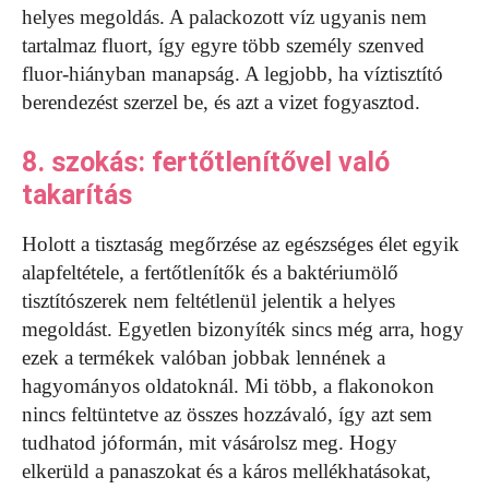
helyes megoldás. A palackozott víz ugyanis nem
tartalmaz fluort, így egyre több személy szenved
fluor-hiányban manapság. A legjobb, ha víztisztító
berendezést szerzel be, és azt a vizet fogyasztod.
8. szokás: fertőtlenítővel való
takarítás
Holott a tisztaság megőrzése az egészséges élet egyik
alapfeltétele, a fertőtlenítők és a baktériumölő
tisztítószerek nem feltétlenül jelentik a helyes
megoldást. Egyetlen bizonyíték sincs még arra, hogy
ezek a termékek valóban jobbak lennének a
hagyományos oldatoknál. Mi több, a flakonokon
nincs feltüntetve az összes hozzávaló, így azt sem
tudhatod jóformán, mit vásárolsz meg. Hogy
elkerüld a panaszokat és a káros mellékhatásokat,