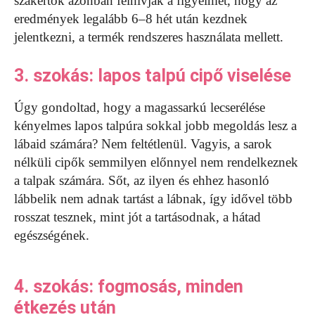
szakértők azonban felhívják a figyelmet, hogy az
eredmények legalább 6–8 hét után kezdnek
jelentkezni, a termék rendszeres használata mellett.
3. szokás: lapos talpú cipő viselése
Úgy gondoltad, hogy a magassarkú lecserélése
kényelmes lapos talpúra sokkal jobb megoldás lesz a
lábaid számára? Nem feltétlenül. Vagyis, a sarok
nélküli cipők semmilyen előnnyel nem rendelkeznek
a talpak számára. Sőt, az ilyen és ehhez hasonló
lábbelik nem adnak tartást a lábnak, így idővel több
rosszat tesznek, mint jót a tartásodnak, a hátad
egészségének.
4. szokás: fogmosás, minden
étkezés után