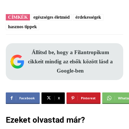
CÍMKÉK
egészséges életmód
érdekességek
hasznos tippek
Állítsd be, hogy a Filantropikum
cikkeit mindig az elsők között lásd a
Google-ben
Facebook
X
Pinterest
Whats
Ezeket olvastad már?