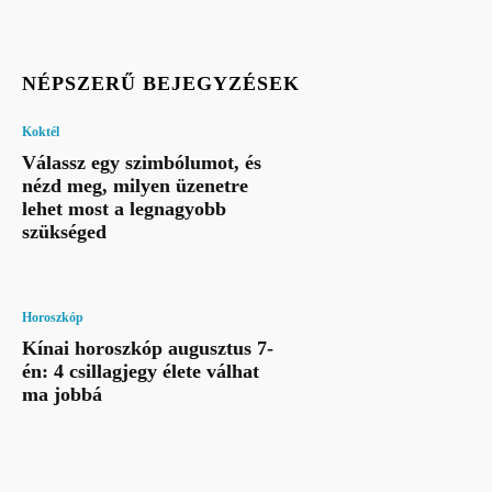
NÉPSZERŰ BEJEGYZÉSEK
Koktél
Válassz egy szimbólumot, és
nézd meg, milyen üzenetre
lehet most a legnagyobb
szükséged
Horoszkóp
Kínai horoszkóp augusztus 7-
én: 4 csillagjegy élete válhat
ma jobbá