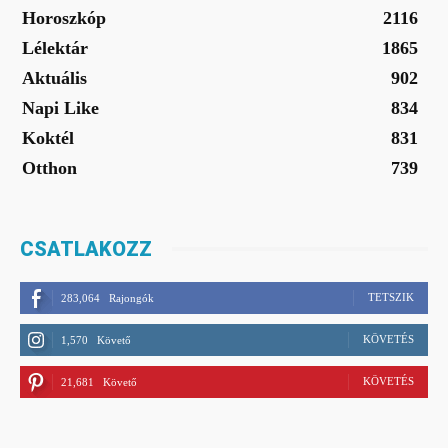
Horoszkóp
2116
Lélektár
1865
Aktuális
902
Napi Like
834
Koktél
831
Otthon
739
CSATLAKOZZ
TETSZIK
283,064
Rajongók
KÖVETÉS
1,570
Követő
KÖVETÉS
21,681
Követő