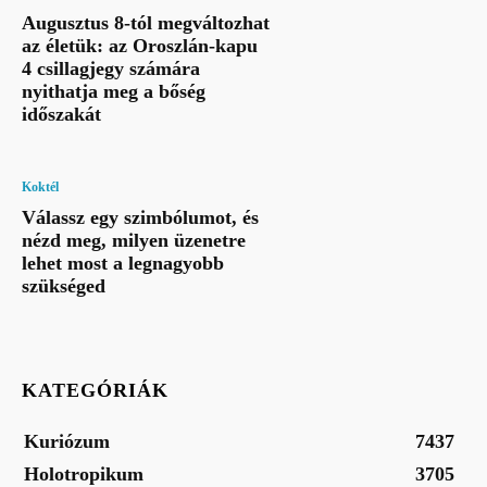
Augusztus 8-tól megváltozhat
az életük: az Oroszlán-kapu
4 csillagjegy számára
nyithatja meg a bőség
időszakát
Koktél
Válassz egy szimbólumot, és
nézd meg, milyen üzenetre
lehet most a legnagyobb
szükséged
KATEGÓRIÁK
Kuriózum
7437
Holotropikum
3705