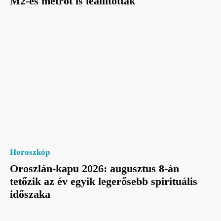
M2-es metrót is leállították
Horoszkóp
Oroszlán-kapu 2026: augusztus 8-án
tetőzik az év egyik legerősebb spirituális
időszaka