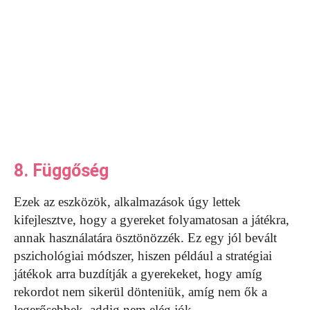
8. Függőség
Ezek az eszközök, alkalmazások úgy lettek
kifejlesztve, hogy a gyereket folyamatosan a játékra,
annak használatára ösztönözzék. Ez egy jól bevált
pszichológiai módszer, hiszen például a stratégiai
játékok arra buzdítják a gyerekeket, hogy amíg
rekordot nem sikerül dönteniük, amíg nem ők a
legerősebbek, addig nem elég jók.