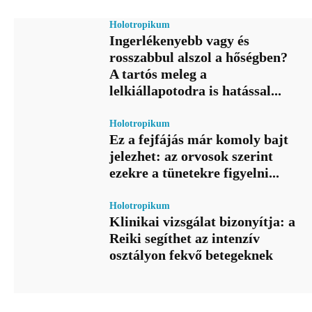
Holotropikum
Ingerlékenyebb vagy és
rosszabbul alszol a hőségben?
A tartós meleg a
lelkiállapotodra is hatással...
Holotropikum
Ez a fejfájás már komoly bajt
jelezhet: az orvosok szerint
ezekre a tünetekre figyelni...
Holotropikum
Klinikai vizsgálat bizonyítja: a
Reiki segíthet az intenzív
osztályon fekvő betegeknek