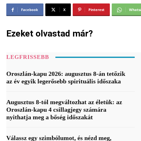
Facebook
X
Pinterest
Whats
Ezeket olvastad már?
LEGFRISSEBB
Oroszlán-kapu 2026: augusztus 8-án tetőzik
az év egyik legerősebb spirituális időszaka
Augusztus 8-tól megváltozhat az életük: az
Oroszlán-kapu 4 csillagjegy számára
nyithatja meg a bőség időszakát
Válassz egy szimbólumot, és nézd meg,