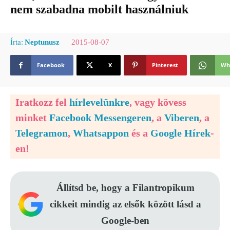
nem szabadna mobilt használniuk
2015-08-07
Írta:
Neptunusz
Facebook
X
Pinterest
Wh
Iratkozz fel
hírlevelünkre
, vagy kövess
minket
Facebook Messengeren
, a
Viberen
, a
Telegramon
,
Whatsappon
és a
Google Hírek
-
en!
Állítsd be, hogy a Filantropikum
cikkeit mindig az elsők között lásd a
Google-ben