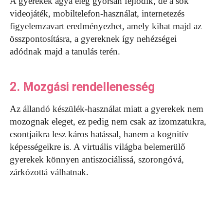
A gyerekek agya elég gyorsan fejlődik, de a sok
videojáték, mobiltelefon-használat, internetezés
figyelemzavart eredményezhet, amely kihat majd az
összpontosításra, a gyereknek így nehézségei
adódnak majd a tanulás terén.
2. Mozgási rendellenesség
Az állandó készülék-használat miatt a gyerekek nem
mozognak eleget, ez pedig nem csak az izomzatukra,
csontjaikra lesz káros hatással, hanem a kognitív
képességeikre is. A virtuális világba belemerülő
gyerekek könnyen antiszociálissá, szorongóvá,
zárkózottá válhatnak.