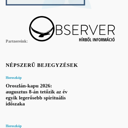
Partnereink:
NÉPSZERŰ BEJEGYZÉSEK
Horoszkóp
Oroszlán-kapu 2026:
augusztus 8-án tetőzik az év
egyik legerősebb spirituális
időszaka
Horoszkóp