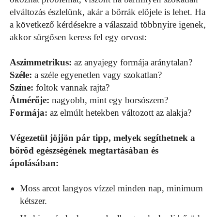
elváltozás észlelünk, akár a bőrrák előjele is lehet. Ha
a következő kérdésekre a válaszaid többnyire igenek,
akkor sürgősen keress fel egy orvost:
Aszimmetrikus:
az anyajegy formája aránytalan?
Széle:
a széle egyenetlen vagy szokatlan?
Színe:
foltok vannak rajta?
Átmérője:
nagyobb, mint egy borsószem?
Formája:
az elmúlt hetekben változott az alakja?
Végezetül jöjjön pár tipp, melyek segíthetnek a
bőröd egészségének megtartásában és
ápolásában:
Moss arcot langyos vízzel minden nap, minimum
kétszer.