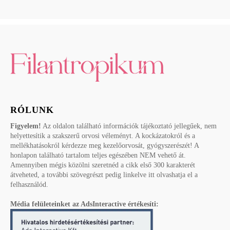
RÓLUNK
Figyelem!
Az oldalon található információk tájékoztató jellegűek, nem
helyettesítik a szakszerű orvosi véleményt. A kockázatokról és a
mellékhatásokról kérdezze meg kezelőorvosát, gyógyszerészét! A
honlapon található tartalom teljes egészében NEM vehető át.
Amennyiben mégis közölni szeretnéd a cikk első 300 karakterét
átveheted, a további szövegrészt pedig linkelve itt olvashatja el a
felhasználód.
Média felületeinket az AdsInteractive értékesíti: