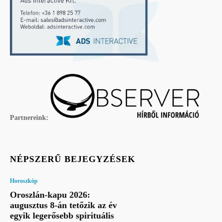
Partnereink:
NÉPSZERŰ BEJEGYZÉSEK
Horoszkóp
Oroszlán-kapu 2026:
augusztus 8-án tetőzik az év
egyik legerősebb spirituális