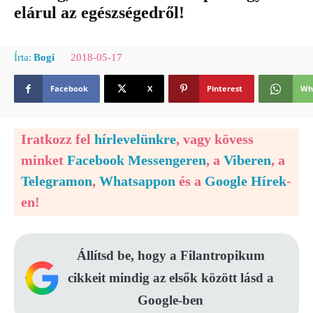
elárul az egészségedről!
2018-05-17
Írta:
Bogi
Facebook
X
Pinterest
Wh
Iratkozz fel
hírlevelünkre
, vagy kövess
minket
Facebook Messengeren
, a
Viberen
, a
Telegramon
,
Whatsappon
és a
Google Hírek
-
en!
Állítsd be, hogy a Filantropikum
cikkeit mindig az elsők között lásd a
Google-ben