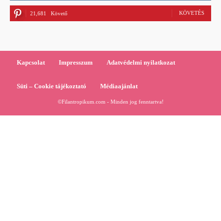
KÖVETÉS
21,681
Követő
Kapcsolat
Impresszum
Adatvédelmi nyilatkozat
Süti – Cookie tájékoztató
Médiaajánlat
©Filantropikum.com - Minden jog fenntartva!