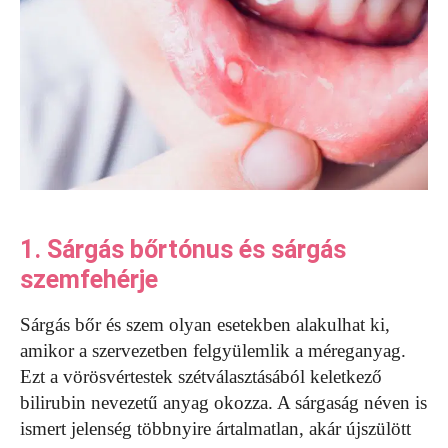
1. Sárgás bőrtónus és sárgás
szemfehérje
Sárgás bőr és szem olyan esetekben alakulhat ki,
amikor a szervezetben felgyülemlik a méreganyag.
Ezt a vörösvértestek szétválasztásából keletkező
bilirubin nevezetű anyag okozza. A sárgaság néven is
ismert jelenség többnyire ártalmatlan, akár újszülött