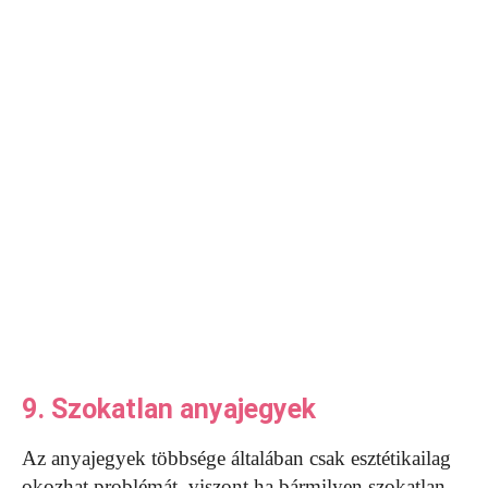
9. Szokatlan anyajegyek
Az anyajegyek többsége általában csak esztétikailag
okozhat problémát, viszont ha bármilyen szokatlan