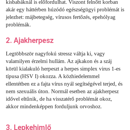
kisbabáknál is előfordulhat. Viszont felnőtt korban
akár egy háttérben húzódó egészségügyi problémát is
jelezhet: májbetegség, vírusos fertőzés, epehólyag
problémák.
2. Ajakherpesz
Legtöbbször nagyfokú stressz váltja ki, vagy
valamilyen érzelmi hullám. Az ajkakon és a száj
körül kialakuló herpeszt a herpes simplex virus 1-es
típusa (HSV I) okozza. A közhiedelemmel
ellentétben ez a fajta vírus nyál segítségével terjed, és
nem szexuális úton. Normál esetben az ajakherpesz
idővel eltűnik, de ha visszatérő problémát okoz,
akkor mindenképpen forduljunk orvoshoz.
3. Lepkehimlő