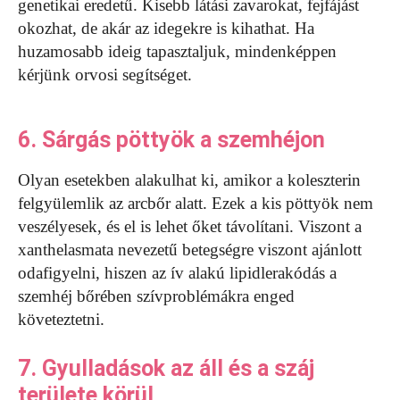
genetikai eredetű. Kisebb látási zavarokat, fejfájást
okozhat, de akár az idegekre is kihathat. Ha
huzamosabb ideig tapasztaljuk, mindenképpen
kérjünk orvosi segítséget.
6. Sárgás pöttyök a szemhéjon
Olyan esetekben alakulhat ki, amikor a koleszterin
felgyülemlik az arcbőr alatt. Ezek a kis pöttyök nem
veszélyesek, és el is lehet őket távolítani. Viszont a
xanthelasmata nevezetű betegségre viszont ajánlott
odafigyelni, hiszen az ív alakú lipidlerakódás a
szemhéj bőrében szívproblémákra enged
követeztetni.
7. Gyulladások az áll és a száj
területe körül