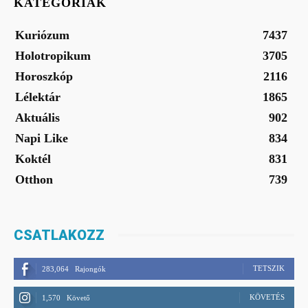
KATEGÓRIÁK
Kuriózum
7437
Holotropikum
3705
Horoszkóp
2116
Lélektár
1865
Aktuális
902
Napi Like
834
Koktél
831
Otthon
739
CSATLAKOZZ
TETSZIK
283,064
Rajongók
KÖVETÉS
1,570
Követő