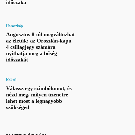
időszaka
Horoszkóp
Augusztus 8-tól megváltozhat
az életük: az Oroszlán-kapu
4 csillagjegy számára
nyithatja meg a bőség
időszakát
Koktél
Válassz egy szimbólumot, és
nézd meg, milyen üzenetre
lehet most a legnagyobb
szükséged