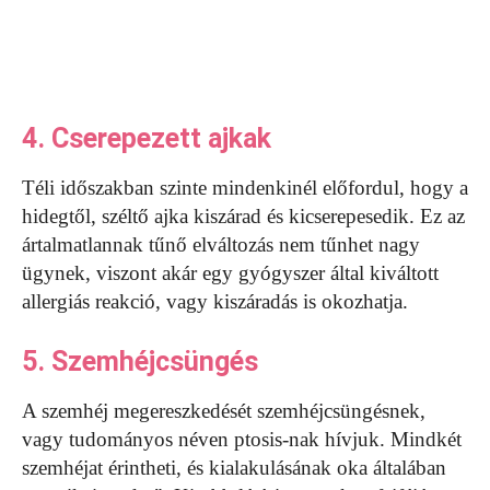
4. Cserepezett ajkak
Téli időszakban szinte mindenkinél előfordul, hogy a
hidegtől, széltő ajka kiszárad és kicserepesedik. Ez az
ártalmatlannak tűnő elváltozás nem tűnhet nagy
ügynek, viszont akár egy gyógyszer által kiváltott
allergiás reakció, vagy kiszáradás is okozhatja.
5. Szemhéjcsüngés
A szemhéj megereszkedését szemhéjcsüngésnek,
vagy tudományos néven ptosis-nak hívjuk. Mindkét
szemhéjat érintheti, és kialakulásának oka általában