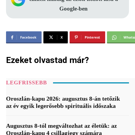
Google-ben
Facebook
X
Pinterest
Whats
Ezeket olvastad már?
LEGFRISSEBB
Oroszlán-kapu 2026: augusztus 8-án tetőzik
az év egyik legerősebb spirituális időszaka
Augusztus 8-tól megváltozhat az életük: az
Oroszlán-kapu 4 csillagjegy számára