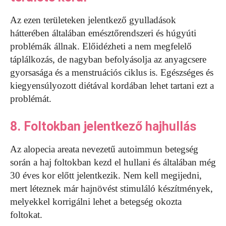
Az ezen területeken jelentkező gyulladások
hátterében általában emésztőrendszeri és húgyúti
problémák állnak. Előidézheti a nem megfelelő
táplálkozás, de nagyban befolyásolja az anyagcsere
gyorsasága és a menstruációs ciklus is. Egészséges és
kiegyensúlyozott diétával kordában lehet tartani ezt a
problémát.
8. Foltokban jelentkező hajhullás
Az alopecia areata nevezetű autoimmun betegség
során a haj foltokban kezd el hullani és általában még
30 éves kor előtt jelentkezik. Nem kell megijedni,
mert léteznek már hajnövést stimuláló készítmények,
melyekkel korrigálni lehet a betegség okozta
foltokat.