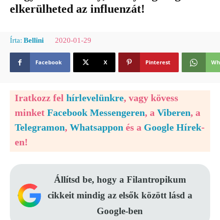
elkerülheted az influenzát!
2020-01-29
Írta:
Bellini
Facebook
X
Pinterest
Wh
Iratkozz fel
hírlevelünkre
, vagy kövess
minket
Facebook Messengeren
, a
Viberen
, a
Telegramon
,
Whatsappon
és a
Google Hírek
-
en!
Állítsd be, hogy a Filantropikum
cikkeit mindig az elsők között lásd a
Google-ben