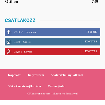
Otthon
739
CSATLAKOZZ
TETSZIK
283,064
Rajongók
KÖVETÉS
1,570
Követő
KÖVETÉS
21,681
Követő
Kapcsolat
Impresszum
Adatvédelmi nyilatkozat
Süti – Cookie tájékoztató
Médiaajánlat
©Filantropikum.com - Minden jog fenntartva!