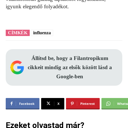
igyunk elegendő folyadékot.
CÍMKÉK
influenza
Állítsd be, hogy a Filantropikum
cikkeit mindig az elsők között lásd a
Google-ben
Facebook
X
Pinterest
Whats
Ezeket olvastad már?