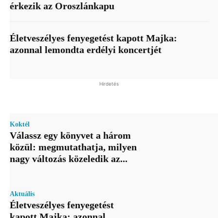
érkezik az Oroszlánkapu
Életveszélyes fenyegetést kapott Majka:
azonnal lemondta erdélyi koncertjét
Hirdetés
Koktél
Válassz egy könyvet a három
közül: megmutathatja, milyen
nagy változás közeledik az...
Aktuális
Életveszélyes fenyegetést
kapott Majka: azonnal