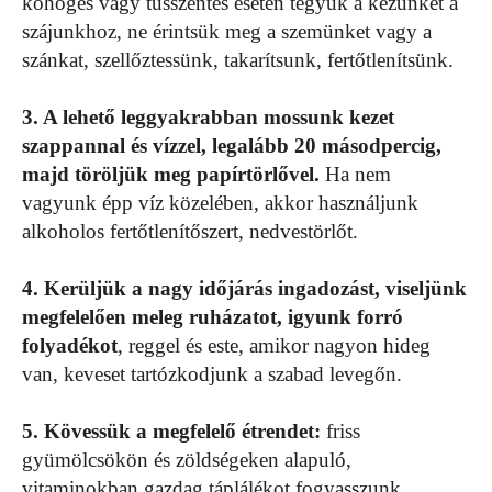
köhögés vagy tüsszentés esetén tegyük a kezünket a
szájunkhoz, ne érintsük meg a szemünket vagy a
szánkat, szellőztessünk, takarítsunk, fertőtlenítsünk.
3. A lehető leggyakrabban mossunk kezet
szappannal és vízzel, legalább 20 másodpercig,
majd töröljük meg papírtörlővel.
Ha nem
vagyunk épp víz közelében, akkor használjunk
alkoholos fertőtlenítőszert, nedvestörlőt.
4. Kerüljük a nagy időjárás ingadozást, viseljünk
megfelelően meleg ruházatot, igyunk forró
folyadékot
, reggel és este, amikor nagyon hideg
van, keveset tartózkodjunk a szabad levegőn.
5. Kövessük a megfelelő étrendet:
friss
gyümölcsökön és zöldségeken alapuló,
vitaminokban gazdag táplálékot fogyasszunk,