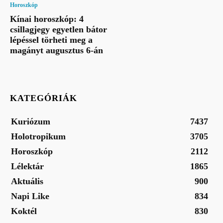
Horoszkóp
Kínai horoszkóp: 4
csillagjegy egyetlen bátor
lépéssel törheti meg a
magányt augusztus 6-án
KATEGÓRIÁK
Kuriózum
7437
Holotropikum
3705
Horoszkóp
2112
Lélektár
1865
Aktuális
900
Napi Like
834
Koktél
830