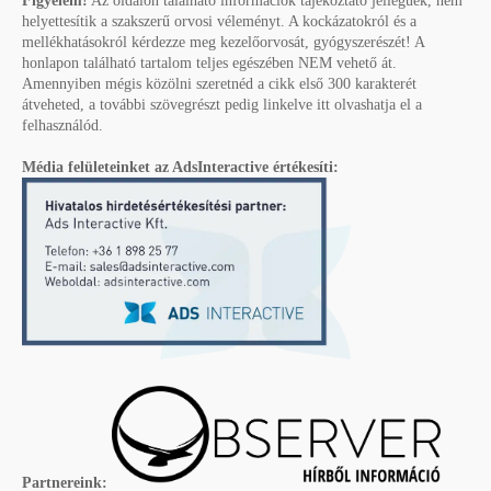
Figyelem!
Az oldalon található információk tájékoztató jellegűek, nem
helyettesítik a szakszerű orvosi véleményt. A kockázatokról és a
mellékhatásokról kérdezze meg kezelőorvosát, gyógyszerészét! A
honlapon található tartalom teljes egészében NEM vehető át.
Amennyiben mégis közölni szeretnéd a cikk első 300 karakterét
átveheted, a további szövegrészt pedig linkelve itt olvashatja el a
felhasználód.
Média felületeinket az AdsInteractive értékesíti:
Partnereink: