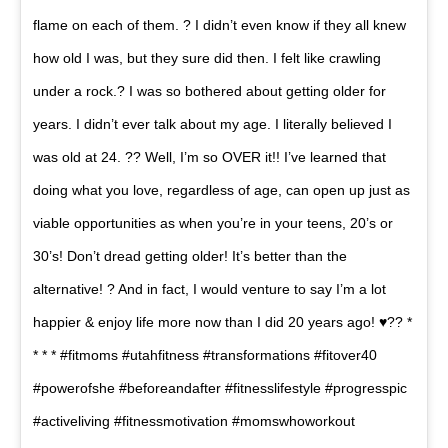
flame on each of them. ? I didn’t even know if they all knew
how old I was, but they sure did then. I felt like crawling
under a rock.? I was so bothered about getting older for
years. I didn’t ever talk about my age. I literally believed I
was old at 24. ?? Well, I’m so OVER it!! I’ve learned that
doing what you love, regardless of age, can open up just as
viable opportunities as when you’re in your teens, 20’s or
30’s! Don’t dread getting older! It’s better than the
alternative! ? And in fact, I would venture to say I’m a lot
happier & enjoy life more now than I did 20 years ago! ♥️?? *
* * * #fitmoms #utahfitness #transformations #fitover40
#powerofshe #beforeandafter #fitnesslifestyle #progresspic
#activeliving #fitnessmotivation #momswhoworkout