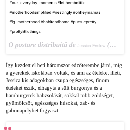
#our_everyday_moments #letthembelittle
#motherhoodsimplified #nestlingly #ohheymamas
#ig_motherhood #habitandhome #pursuepretty
#prettylittlethings
O postare distribuită de
(@jessicaenslow) pe
Jessica Enslow
Így kezdett el heti háromszor edzőterembe járni, míg
a gyerekek iskolában voltak, és ami az ételeket illeti,
Jessica kis adagokban csupa egészséges, finom
ételeket eszik, elhagyta a sült burgonya és a
hamburgerek habzsolását, sokkal több zöldséget,
gyümölcsöt, egészséges húsokat, zab- és
gabonapelyhet fogyaszt.