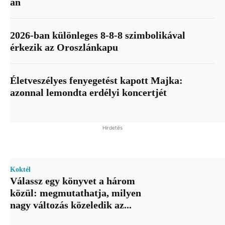
án
2026-ban különleges 8-8-8 szimbolikával
érkezik az Oroszlánkapu
Életveszélyes fenyegetést kapott Majka:
azonnal lemondta erdélyi koncertjét
Hirdetés
Koktél
Válassz egy könyvet a három
közül: megmutathatja, milyen
nagy változás közeledik az...