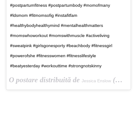
#postpartumfitness #postpartumbody #momofmany
#ldsmom #fitmomsofig #instafitfam
#healthybodyhealthymind #mentalhealthmatters
#momswhoworkout #momswithmuscle #activeliving
#sweatpink #girlsgonesporty #beachbody #fitnessgirl
#powerofshe #fitnesswomen #fitnesslifestyle
#beatyesterday #workouttime #strongnotskinny
O postare distribuită de
(@jessicaenslow) pe
Jessica Enslow