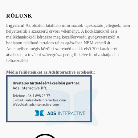
RÓLUNK
Figyelem!
Az oldalon található információk tájékoztató jellegűek, nem
helyettesítik a szakszerű orvosi véleményt. A kockázatokról és a
mellékhatásokról kérdezze meg kezelőorvosát, gyógyszerészét! A
honlapon található tartalom teljes egészében NEM vehető át.
Amennyiben mégis közölni szeretnéd a cikk első 300 karakterét
átveheted, a további szövegrészt pedig linkelve itt olvashatja el a
felhasználód.
Média felületeinket az AdsInteractive értékesíti: