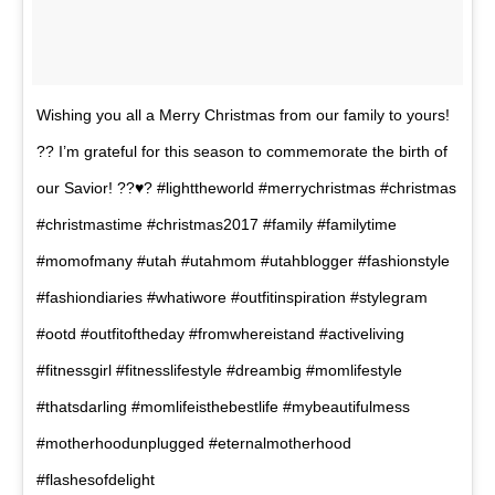
Wishing you all a Merry Christmas from our family to yours!
?? I’m grateful for this season to commemorate the birth of
our Savior! ??♥️? #lighttheworld #merrychristmas #christmas
#christmastime #christmas2017 #family #familytime
#momofmany #utah #utahmom #utahblogger #fashionstyle
#fashiondiaries #whatiwore #outfitinspiration #stylegram
#ootd #outfitoftheday #fromwhereistand #activeliving
#fitnessgirl #fitnesslifestyle #dreambig #momlifestyle
#thatsdarling #momlifeisthebestlife #mybeautifulmess
#motherhoodunplugged #eternalmotherhood
#flashesofdelight