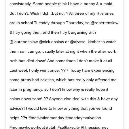
consistently. Some people think I have a nanny & a maid.
But I don’t. Wish I did…but no. ? All three of my little ones
are in school Tuesday through Thursday, so @robertenslow
& I try going then, and then I try bargaining with
@laurenenslow @nick.enslow or @alyssa_kimber to watch
them so I can go, usually later at night when the after work
rush has died down! And sometimes I don’t make it at all.
Last week I only went once. ??‍♀️ Today I am experiencing
some pretty bad sciatica, which has really only affected me
later in pregnancy, so I don’t know why & really hope it
calms down soon! ?? Anyone else deal with this & have any
advice?! I would love to know anything that you’ve found
helps ??♥️ #motivationmonday #mondaymotivation
#momswhoworkout #utah #saltlakecity #fitnessjourney