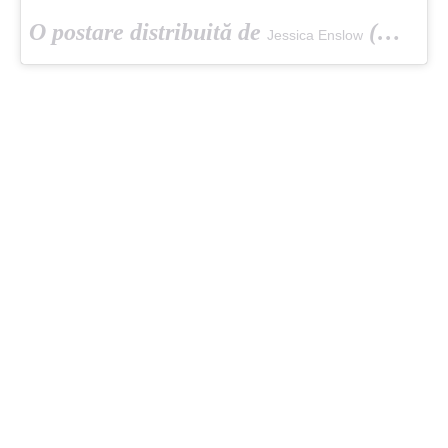
O postare distribuită de
(@jessicaenslow) pe
Jessica Enslow