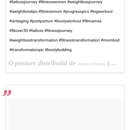
#fatlossjourney #fitnesswomen #weightlossjourney
#weightlosstips #fitnessmom #progresspics #legworkout
#antiaging #postpartum #bootyworkout #fitmamas
#fitover30 #fatloss #fitnessjourney
#weightlosstransformation #fitnesstransformation #mombod
#transformationpic #bootybuilding
O postare distribuită de
(@jessicaenslow) pe
Jessica Enslow