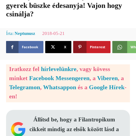
gyerek büszke édesanyja! Vajon hogy
csinálja?
2018-05-21
Írta:
Neptunusz
Facebook
X
Pinterest
Wh
Iratkozz fel
hírlevelünkre
, vagy kövess
minket
Facebook Messengeren
, a
Viberen
, a
Telegramon
,
Whatsappon
és a
Google Hírek
-
en!
Állítsd be, hogy a Filantropikum
cikkeit mindig az elsők között lásd a