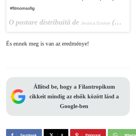
#fitmomsofig
O postare distribuită de
(@jessicaenslow) pe
Jessica Enslow
És ennek meg is van az eredménye!
Állítsd be, hogy a Filantropikum
cikkeit mindig az elsők között lásd a
Google-ben
Facebook
X
Pinterest
Whats