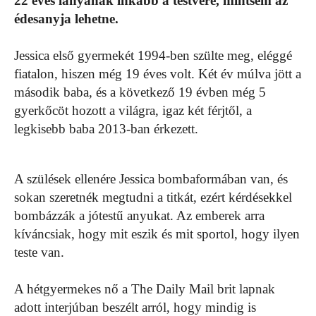
22 éves lányának inkább a testvére, mintsem az
édesanyja lehetne.
Jessica első gyermekét 1994-ben szülte meg, eléggé
fiatalon, hiszen még 19 éves volt. Két év múlva jött a
második baba, és a következő 19 évben még 5
gyerkőcöt hozott a világra, igaz két férjtől, a
legkisebb baba 2013-ban érkezett.
A szülések ellenére Jessica bombaformában van, és
sokan szeretnék megtudni a titkát, ezért kérdésekkel
bombázzák a jótestű anyukat. Az emberek arra
kíváncsiak, hogy mit eszik és mit sportol, hogy ilyen
teste van.
A hétgyermekes nő a The Daily Mail brit lapnak
adott interjúban beszélt arról, hogy mindig is