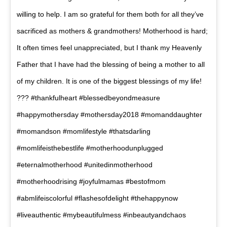
willing to help. I am so grateful for them both for all they’ve
sacrificed as mothers & grandmothers! Motherhood is hard;
It often times feel unappreciated, but I thank my Heavenly
Father that I have had the blessing of being a mother to all
of my children. It is one of the biggest blessings of my life!
??? #thankfulheart #blessedbeyondmeasure
#happymothersday #mothersday2018 #momanddaughter
#momandson #momlifestyle #thatsdarling
#momlifeisthebestlife #motherhoodunplugged
#eternalmotherhood #unitedinmotherhood
#motherhoodrising #joyfulmamas #bestofmom
#abmlifeiscolorful #flashesofdelight #thehappynow
#liveauthentic #mybeautifulmess #inbeautyandchaos