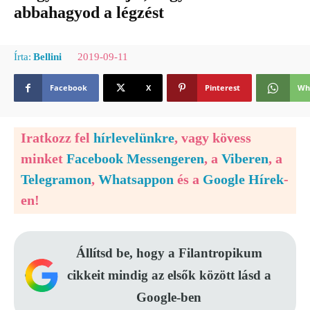
abbahagyod a légzést
2019-09-11
Írta:
Bellini
Facebook
X
Pinterest
Wh
Iratkozz fel
hírlevelünkre
, vagy kövess
minket
Facebook Messengeren
, a
Viberen
, a
Telegramon
,
Whatsappon
és a
Google Hírek
-
en!
Állítsd be, hogy a Filantropikum
cikkeit mindig az elsők között lásd a
Google-ben