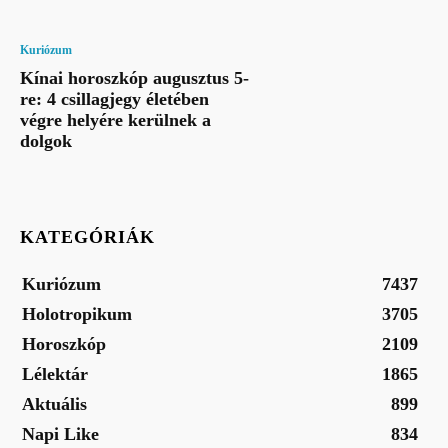
Kuriózum
Kínai horoszkóp augusztus 5-
re: 4 csillagjegy életében
végre helyére kerülnek a
dolgok
KATEGÓRIÁK
Kuriózum
7437
Holotropikum
3705
Horoszkóp
2109
Lélektár
1865
Aktuális
899
Napi Like
834