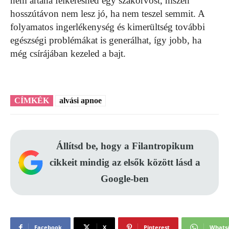
nem ártana felkeresned egy szakorvost, hiszen
hosszútávon nem lesz jó, ha nem teszel semmit. A
folyamatos ingerlékenység és kimerültség további
egészségi problémákat is generálhat, így jobb, ha
még csírájában kezeled a bajt.
CÍMKÉK
alvási apnoe
Állítsd be, hogy a Filantropikum
cikkeit mindig az elsők között lásd a
Google-ben
Facebook
X
Pinterest
Whats