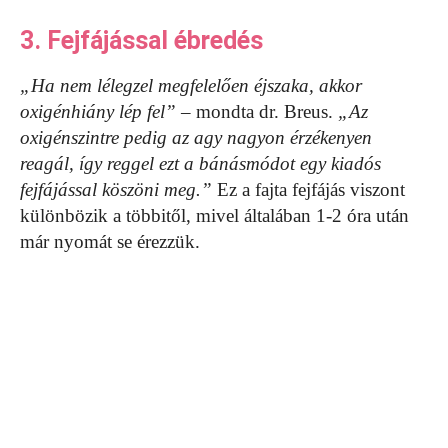
3. Fejfájással ébredés
„Ha nem lélegzel megfelelően éjszaka, akkor
oxigénhiány lép fel”
– mondta dr. Breus.
„Az
oxigénszintre pedig az agy nagyon érzékenyen
reagál, így reggel ezt a bánásmódot egy kiadós
fejfájással köszöni meg.”
Ez a fajta fejfájás viszont
különbözik a többitől, mivel általában 1-2 óra után
már nyomát se érezzük.