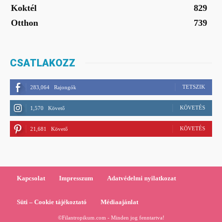
Koktél
829
Otthon
739
CSATLAKOZZ
TETSZIK
283,064
Rajongók
KÖVETÉS
1,570
Követő
KÖVETÉS
21,681
Követő
Kapcsolat
Impresszum
Adatvédelmi nyilatkozat
Süti – Cookie tájékoztató
Médiaajánlat
©Filantropikum.com - Minden jog fenntartva!