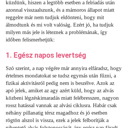
küzdünk, hiszen a legtöbb esetben a felriadás után
azonnal visszaalszunk, és a mámoros állapot miatt
reggelre már nem tudjuk eldönteni, hogy mit
álmodtunk és mi volt valóság. Ezért jó, ha tudjuk
milyen más jele is léteznek a problémának, így
időben felismerhetjük:
1. Egész napos levertség
Szó szerint, a nap végére már annyira elfáradsz, hogy
értelmes mondatokat se tudsz egymás után fűzni, a
fizikai aktivitásról pedig nem is beszélve. Azok az
apó jelek, amiket az agy azért küld, hogy az alvás
közbeni légzéskimaradás miatt felébresszen, nagyon
rossz hatással vannak az alvási ciklusra. Habár csak
néhány pillanatig térsz magadhoz és jó esetben
rögtön alszol is vissza, ezek a jelek felborítják a
pihentető alvás folytonosságát, így egész nap fáradt