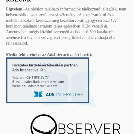
Figyelem!
Az oldalon található információk tájékoztató jellegűek, nem
helyettesítik a szakszerű orvosi véleményt. A kockázatokról és a
mellékhatásokról kérdezze meg kezelőorvosát, gyógyszerészét! A
honlapon található tartalom teljes egészében NEM vehető át.
Amennyiben mégis közölni szeretnéd a cikk első 300 karakterét
átveheted, a további szövegrészt pedig linkelve itt olvashatja el a
felhasználód.
Média felületeinket az AdsInteractive értékesíti: