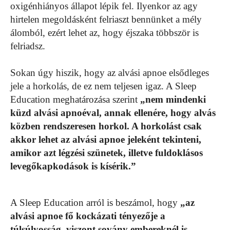
oxigénhiányos állapot lépik fel. Ilyenkor az agy
hirtelen megoldásként felriaszt bennünket a mély
álomból, ezért lehet az, hogy éjszaka többször is
felriadsz.
Sokan úgy hiszik, hogy az alvási apnoe elsődleges
jele a horkolás, de ez nem teljesen igaz. A Sleep
Education meghatározása szerint
„nem mindenki
küzd alvási apnoéval, annak ellenére, hogy alvás
közben rendszeresen horkol. A horkolást csak
akkor lehet az alvási apnoe jeleként tekinteni,
amikor azt légzési szünetek, illetve fuldoklásos
levegőkapkodások is kísérik.”
A Sleep Education arról is beszámol, hogy
„az
alvási apnoe fő kockázati tényezője a
túlsúlyosság, viszont sovány embereknél is