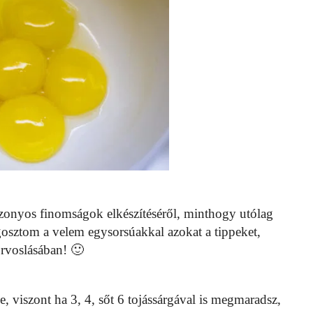
onyos finomságok elkészítéséről, minthogy utólag
osztom a velem egysorsúakkal azokat a tippeket,
orvoslásában! 🙂
 viszont ha 3, 4, sőt 6 tojássárgával is megmaradsz,