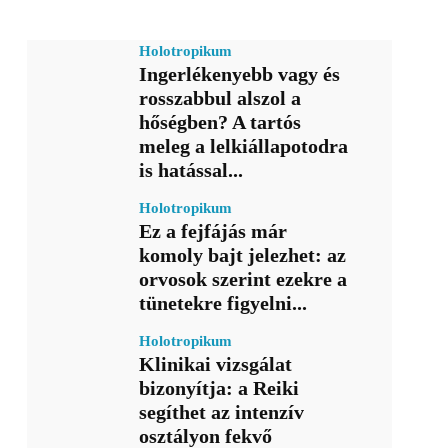
Holotropikum
Ingerlékenyebb vagy és
rosszabbul alszol a
hőségben? A tartós
meleg a lelkiállapotodra
is hatással...
Holotropikum
Ez a fejfájás már
komoly bajt jelezhet: az
orvosok szerint ezekre a
tünetekre figyelni...
Holotropikum
Klinikai vizsgálat
bizonyítja: a Reiki
segíthet az intenzív
osztályon fekvő