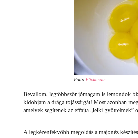
Fotó:
Flickr.com
Bevallom, legtöbbször jómagam is lemondok biz
kidobjam a drága tojássárgát! Most azonban meg
amelyek segítenek az effajta „lelki gyötrelmek” 
A legkézenfekvőbb megoldás a majonéz készítése,