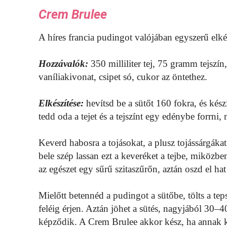
Crem Brulee
A híres francia pudingot valójában egyszerű elkés
Hozzávalók:
350 milliliter tej, 75 gramm tejszín
vaníliakivonat, csipet só, cukor az öntethez.
Elkészítése:
hevítsd be a sütőt 160 fokra, és kés
tedd oda a tejet és a tejszínt egy edénybe forrni,
Keverd habosra a tojásokat, a plusz tojássárgákat,
bele szép lassan ezt a keveréket a tejbe, miközb
az egészet egy sűrű szitaszűrőn, aztán oszd el hat
Mielőtt betennéd a pudingot a sütőbe, tölts a te
feléig érjen. Aztán jöhet a sütés, nagyjából 30–
képződik. A Crem Brulee akkor kész, ha annak 