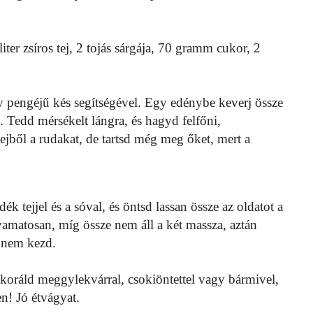
iter zsíros tej, 2 tojás sárgája, 70 gramm cukor, 2
y pengéjű kés segítségével. Egy edénybe keverj össze
al. Tedd mérsékelt lángra, és hagyd felfőni,
ejből a rudakat, de tartsd még meg őket, mert a
k tejjel és a sóval, és öntsd lassan össze az oldatot a
lyamatosan, míg össze nem áll a két massza, aztán
 nem kezd.
koráld meggylekvárral, csokiöntettel vagy bármivel,
n! Jó étvágyat.