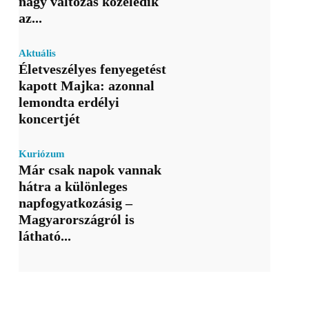
nagy változás közeledik
az...
Aktuális
Életveszélyes fenyegetést
kapott Majka: azonnal
lemondta erdélyi
koncertjét
Kuriózum
Már csak napok vannak
hátra a különleges
napfogyatkozásig –
Magyarországról is
látható...