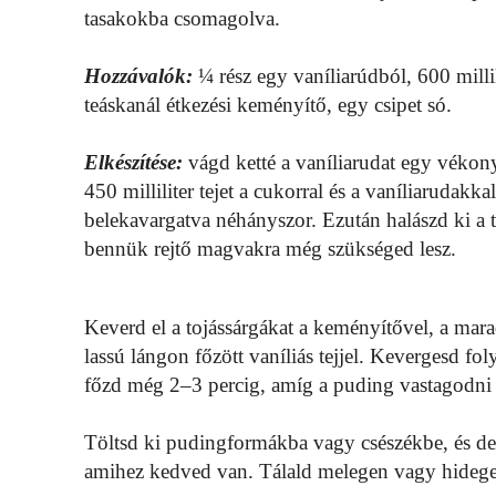
tasakokba csomagolva.
Hozzávalók:
¼ rész egy vaníliarúdból, 600 millil
teáskanál étkezési keményítő, egy csipet só.
Elkészítése:
vágd ketté a vaníliarudat egy vékon
450 milliliter tejet a cukorral és a vaníliarudakk
belekavargatva néhányszor. Ezután halászd ki a t
bennük rejtő magvakra még szükséged lesz.
Keverd el a tojássárgákat a keményítővel, a maradé
lassú lángon főzött vaníliás tejjel. Kevergesd fo
főzd még 2–3 percig, amíg a puding vastagodni
Töltsd ki pudingformákba vagy csészékbe, és de
amihez kedved van. Tálald melegen vagy hidege