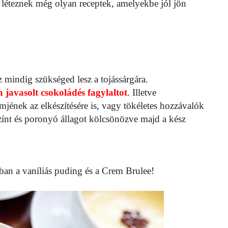
léteznek még olyan receptek, amelyekbe jól jön
z mindig szükséged lesz a tojássárgára.
 javasolt csokoládés fagylaltot
. Illetve
jének az elkészítésére is, vagy tökéletes hozzávalók
színt és poronyó állagot kölcsönözve majd a kész
an a vaníliás puding és a Crem Brulee!