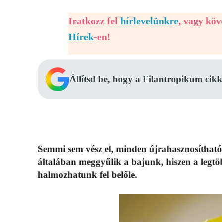
Iratkozz fel
hírlevelünkre
, vagy kö
Hírek
-en!
Állítsd be, hogy a Filantropikum cikk
Semmi sem vész el, minden újrahasznosíthat
általában meggyűlik a bajunk, hiszen a legtöb
halmozhatunk fel belőle.