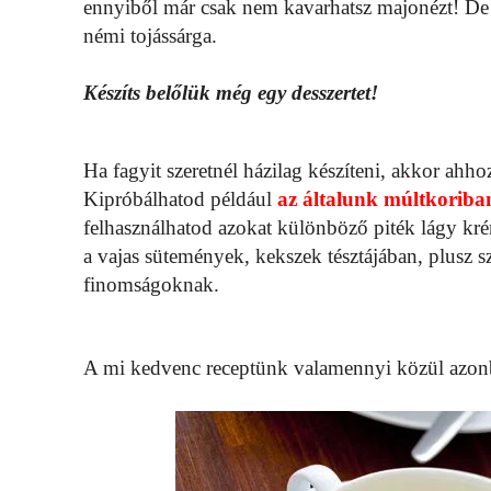
ennyiből már csak nem kavarhatsz majonézt! De 
némi tojássárga.
Készíts belőlük még egy desszertet!
Ha fagyit szeretnél házilag készíteni, akkor ahho
Kipróbálhatod például
az általunk múltkoriban
felhasználhatod azokat különböző piték lágy krém
a vajas sütemények, kekszek tésztájában, plusz 
finomságoknak.
A mi kedvenc receptünk valamennyi közül azonb