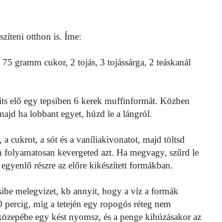
zíteni otthon is. Íme:
, 75 gramm cukor, 2 tojás, 3 tojássárga, 2 teáskanál
zíts elő egy tepsiben 6 kerek muffinformát. Közben
 majd ha lobbant egyet, húzd le a lángról.
 a cukrot, a sót és a vaníliakivonatot, majd töltsd
en folyamatosan kevergeted azt. Ha megvagy, szűrd le
 egyenlő részre az előre kikészített formákban.
psibe melegvizet, kb annyit, hogy a víz a formák
40 percig, míg a tetején egy ropogós réteg nem
közepébe egy kést nyomsz, és a penge kihúzásakor az